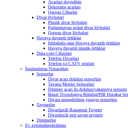
Açarları dəyişdirin
Dekorator açarları
Qarışıq Cihazlar
Divar lövhələri
Plastik divar lövhələri
Paslanmayan polad divar lövhələri
Qarışıq divar lövhələri
Havaya davamlı örtüklər
İstifadədə olan Havaya davamlı örtüklər
Havaya davamlı plastik örtüklər
Data-com Cihazları
Telefon Divarları
Telefon və CATV prizləri
İşıqlandırma Nəzarətləri
Sensorlar
Divar açarı doluluq sensorları
Tavana Montaj Sensorları
Dimmer açarı ilə doluluq/vakansiya sensoru
İkiqat Texnologiya Rütubət/PIR Hərəkət Se
Divara quraşdırılmış yaşayış sensorları
Taymerlər
Divardaxili Rəqəmsal Taymer
Divardaxili geri sayım taymeri
Dimmerlər
Ev avtomatlaşdırılması