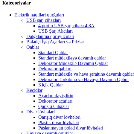
Kateqoriyalar
Elektrik naqilləri qurğuları
USB şarj cihazları
4 portlu USB şarj cihazı 4.8A
USB Şarj Alıcıları
Dalğalanma qoruyucuları
Bələdçi İşıq Açarları və Prizlər
Qablar
Standart Qablar
Standart müdaxiləyə davamlı qablar
Dekorator Müdaxilə Davamlı Qablar
Dekorator qabları
Standart müdaxilə və hava şəraitinə davamlı qablar
Dekorator Tərkibinə və Havaya Davamlı Qəbul
Kiçik Qablar
Keçidlər
Açarları dəyişdirin
Dekorator açarları
Qarışıq Cihazlar
Divar lövhələri
Qarışıq divar lövhələri
Plastik divar lövhələri
Paslanmayan polad divar lövhələri
Havaya davamlı örtüklər