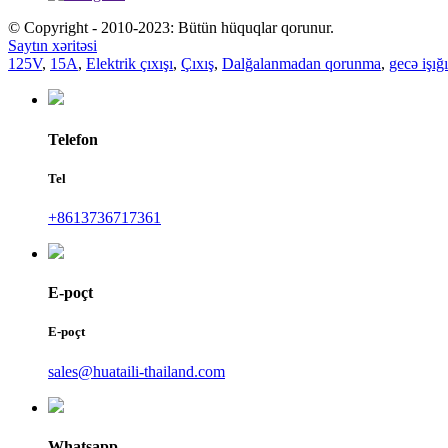
© Copyright - 2010-2023: Bütün hüquqlar qorunur.
Saytın xəritəsi
125V
,
15A
,
Elektrik çıxışı
,
Çıxış
,
Dalğalanmadan qorunma
,
gecə işığı
Telefon
Tel
+8613736717361
E-poçt
E-poçt
sales@huataili-thailand.com
Whatsapp