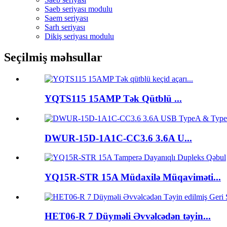
Saeb seriyası modulu
Saem seriyası
Sarh seriyası
Dikiş seriyası modulu
Seçilmiş məhsullar
YQTS115 15AMP Tək Qütblü ...
DWUR-15D-1A1C-CC3.6 3.6A U...
YQ15R-STR 15A Müdaxilə Müqaviməti...
HET06-R 7 Düyməli Əvvəlcədən təyin...