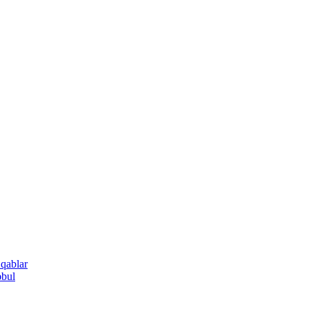
 qablar
əbul