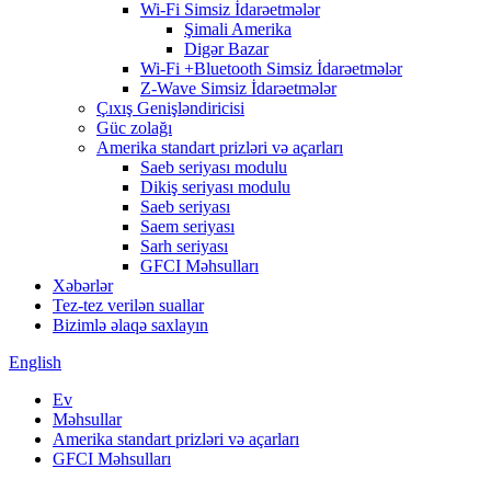
Wi-Fi Simsiz İdarəetmələr
Şimali Amerika
Digər Bazar
Wi-Fi +Bluetooth Simsiz İdarəetmələr
Z-Wave Simsiz İdarəetmələr
Çıxış Genişləndiricisi
Güc zolağı
Amerika standart prizləri və açarları
Saeb seriyası modulu
Dikiş seriyası modulu
Saeb seriyası
Saem seriyası
Sarh seriyası
GFCI Məhsulları
Xəbərlər
Tez-tez verilən suallar
Bizimlə əlaqə saxlayın
English
Ev
Məhsullar
Amerika standart prizləri və açarları
GFCI Məhsulları