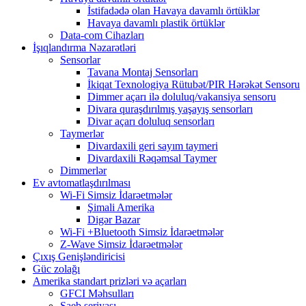
İstifadədə olan Havaya davamlı örtüklər
Havaya davamlı plastik örtüklər
Data-com Cihazları
İşıqlandırma Nəzarətləri
Sensorlar
Tavana Montaj Sensorları
İkiqat Texnologiya Rütubət/PIR Hərəkət Sensoru
Dimmer açarı ilə doluluq/vakansiya sensoru
Divara quraşdırılmış yaşayış sensorları
Divar açarı doluluq sensorları
Taymerlər
Divardaxili geri sayım taymeri
Divardaxili Rəqəmsal Taymer
Dimmerlər
Ev avtomatlaşdırılması
Wi-Fi Simsiz İdarəetmələr
Şimali Amerika
Digər Bazar
Wi-Fi +Bluetooth Simsiz İdarəetmələr
Z-Wave Simsiz İdarəetmələr
Çıxış Genişləndiricisi
Güc zolağı
Amerika standart prizləri və açarları
GFCI Məhsulları
Saeb seriyası