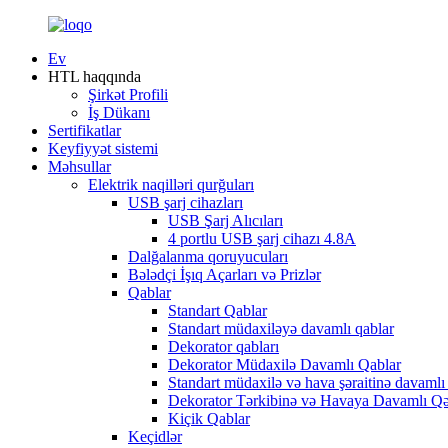
Ev
HTL haqqında
Şirkət Profili
İş Dükanı
Sertifikatlar
Keyfiyyət sistemi
Məhsullar
Elektrik naqilləri qurğuları
USB şarj cihazları
USB Şarj Alıcıları
4 portlu USB şarj cihazı 4.8A
Dalğalanma qoruyucuları
Bələdçi İşıq Açarları və Prizlər
Qablar
Standart Qablar
Standart müdaxiləyə davamlı qablar
Dekorator qabları
Dekorator Müdaxilə Davamlı Qablar
Standart müdaxilə və hava şəraitinə davamlı
Dekorator Tərkibinə və Havaya Davamlı Q
Kiçik Qablar
Keçidlər