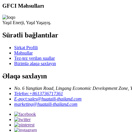
GFCI Məhsulları
Yaşıl Enerji, Yaşıl Yaşayış.
Sürətli bağlantılar
Şirkət Profili
Məhsullar
Tez-tez verilən suallar
Bizimlə əlaqə saxlayın
Əlaqə saxlayın
No. 6 Yangtian Road, Lingang Economic Development Zone, Yue
Telefon:
+8613736717361
E-poçt:
sales@huataili-thailand.com
marketing@huataili-thailand.com