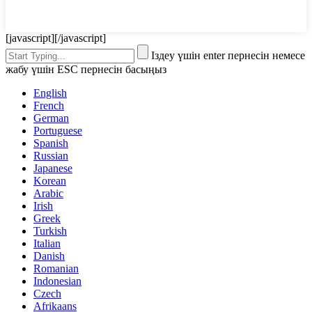
[javascript]
[/javascript]
Іздеу үшін enter пернесін немесе
жабу үшін ESC пернесін басыңыз
English
French
German
Portuguese
Spanish
Russian
Japanese
Korean
Arabic
Irish
Greek
Turkish
Italian
Danish
Romanian
Indonesian
Czech
Afrikaans