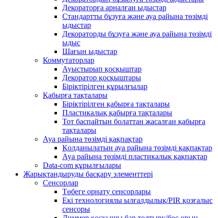
Декораторға арналған ыдыстар
Стандартты бұзуға және ауа райына төзімді
ыдыстар
Декораторды бұзуға және ауа райына төзімді
ыдыс
Шағын ыдыстар
Коммутаторлар
Ауыстырып қосқыштар
Декоратор қосқыштары
Біріктірілген құрылғылар
Қабырға тақталары
Біріктірілген қабырға тақталары
Пластикалық қабырға тақталары
Тот баспайтын болаттан жасалған қабырға
тақталары
Ауа райына төзімді қақпақтар
Қолданылатын ауа райына төзімді қақпақтар
Ауа райына төзімді пластикалық қақпақтар
Data-com құрылғылары
Жарықтандыруды басқару элементтері
Сенсорлар
Төбеге орнату сенсорлары
Екі технологиялы ылғалдылық/PIR қозғалыс
сенсоры
Диммер қосқышы бар толтыру/бос орын