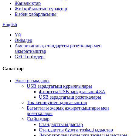
Жаңалықтар
Жиі қойылатын сұрақтар
Бізбен хабарласыңы
English
Үй
Өнімдер
Американдық стандартты розеткалар мен
ажыратқыштар
GFCI өнімдері
Санаттар
Электр сымдары
USB зарядтағыш құрылғылары
4-портты USB зарядтағыш 4.8A
USB зарядтағыш розеткалары
Ток кернеуінен қорғағыштар
Бағыттағы жарық ажыратқыштары мен
розеткалары
Сыйымдар
Стандартты ыдыстар
Стандартты бұзуға төзімді ыдыстар
Декоратордың бұзылуға төзімді ыдыстары