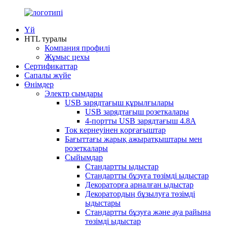
Үй
HTL туралы
Компания профилі
Жұмыс цехы
Сертификаттар
Сапалы жүйе
Өнімдер
Электр сымдары
USB зарядтағыш құрылғылары
USB зарядтағыш розеткалары
4-портты USB зарядтағыш 4.8A
Ток кернеуінен қорғағыштар
Бағыттағы жарық ажыратқыштары мен
розеткалары
Сыйымдар
Стандартты ыдыстар
Стандартты бұзуға төзімді ыдыстар
Декораторға арналған ыдыстар
Декоратордың бұзылуға төзімді
ыдыстары
Стандартты бұзуға және ауа райына
төзімді ыдыстар