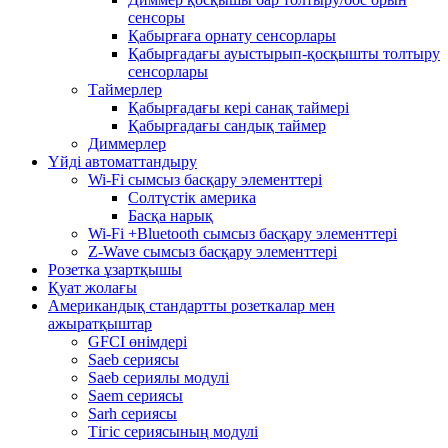
сенсоры
Қабырғаға орнату сенсорлары
Қабырғадағы ауыстырып-қосқышты толтыру
сенсорлары
Таймерлер
Қабырғадағы кері санақ таймері
Қабырғадағы сандық таймер
Диммерлер
Үйді автоматтандыру
Wi-Fi сымсыз басқару элементтері
Солтүстік америка
Басқа нарық
Wi-Fi +Bluetooth сымсыз басқару элементтері
Z-Wave сымсыз басқару элементтері
Розетка ұзартқышы
Қуат жолағы
Американдық стандартты розеткалар мен
ажыратқыштар
GFCI өнімдері
Saeb сериясы
Saeb сериялы модулі
Saem сериясы
Sarh сериясы
Тігіс сериясының модулі