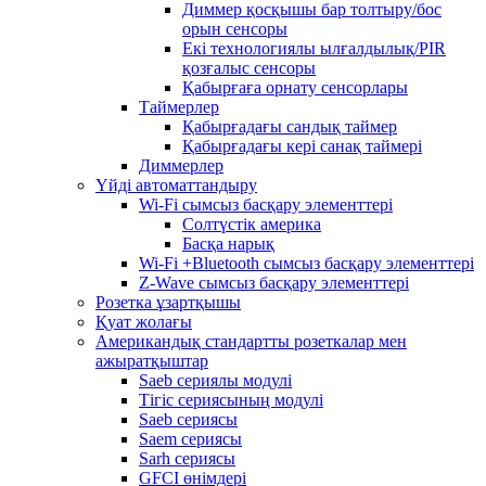
Диммер қосқышы бар толтыру/бос
орын сенсоры
Екі технологиялы ылғалдылық/PIR
қозғалыс сенсоры
Қабырғаға орнату сенсорлары
Таймерлер
Қабырғадағы сандық таймер
Қабырғадағы кері санақ таймері
Диммерлер
Үйді автоматтандыру
Wi-Fi сымсыз басқару элементтері
Солтүстік америка
Басқа нарық
Wi-Fi +Bluetooth сымсыз басқару элементтері
Z-Wave сымсыз басқару элементтері
Розетка ұзартқышы
Қуат жолағы
Американдық стандартты розеткалар мен
ажыратқыштар
Saeb сериялы модулі
Тігіс сериясының модулі
Saeb сериясы
Saem сериясы
Sarh сериясы
GFCI өнімдері