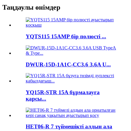
Таңдаулы өнімдер
YQTS115 15AMP бір полюсті ...
DWUR-15D-1A1C-CC3.6 3.6A U...
YQ15R-STR 15A бұрмалауға
қарсы...
HET06-R 7 түймешікті алдын ала