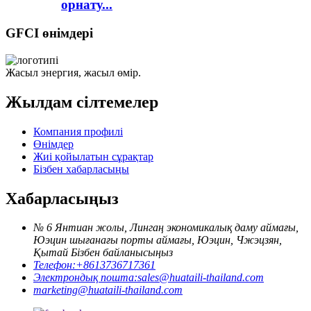
орнату...
GFCI өнімдері
Жасыл энергия, жасыл өмір.
Жылдам сілтемелер
Компания профилі
Өнімдер
Жиі қойылатын сұрақтар
Бізбен хабарласыңы
Хабарласыңыз
№ 6 Янтиан жолы, Лингаң экономикалық даму аймағы,
Юэцин шығанағы порты аймағы, Юэцин, Чжэцзян,
Қытай Бізбен байланысыңыз
Телефон:
+8613736717361
Электрондық пошта:
sales@huataili-thailand.com
marketing@huataili-thailand.com