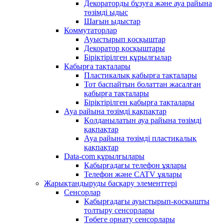
Декораторды бұзуға және ауа райына
төзімді ыдыс
Шағын ыдыстар
Коммутаторлар
Ауыстырып қосқыштар
Декоратор қосқыштары
Біріктірілген құрылғылар
Қабырға тақталары
Пластикалық қабырға тақталары
Тот баспайтын болаттан жасалған
қабырға тақталары
Біріктірілген қабырға тақталары
Ауа райына төзімді қақпақтар
Қолданылатын ауа райына төзімді
қақпақтар
Ауа райына төзімді пластикалық
қақпақтар
Data-com құрылғылары
Қабырғадағы телефон ұялары
Телефон және CATV ұялары
Жарықтандыруды басқару элементтері
Сенсорлар
Қабырғадағы ауыстырып-қосқышты
толтыру сенсорлары
Төбеге орнату сенсорлары