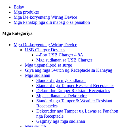
Balay
Mga produkto
Mga De-koryenteng Wiring Device
Mga Panakip nga dili mabag-o sa panahon
Mga kategoriya
Mga De-koryenteng Wiring Device
USB Charger Devices
4-Port USB Charger 4.8A
Mga sudlanan sa USB Charger
Mga tigpanalipod sa surge
Giya ang mga Switch ug Receptacle sa Kahayag
Mga sudlanan
Standard nga mga sudlanan
Standard nga Tamper Resistant Receptacles
Dekorador Tamper Resistant Receptacles
Mga sudlanan sa Dekorador
Standard nga Tamper & Weather Resistant
Receptacles
Dekorador nga Tamper ug Lawas sa Panahon
nga Receptacle
Gagmay nga mga sudlanan
Mga switch