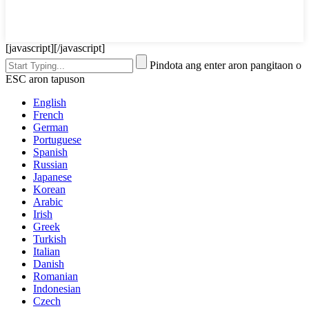
[javascript]
[/javascript]
Pindota ang enter aron pangitaon o
ESC aron tapuson
English
French
German
Portuguese
Spanish
Russian
Japanese
Korean
Arabic
Irish
Greek
Turkish
Italian
Danish
Romanian
Indonesian
Czech