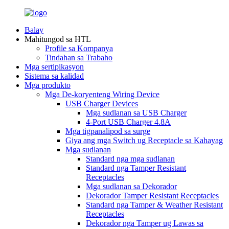
Balay
Mahitungod sa HTL
Profile sa Kompanya
Tindahan sa Trabaho
Mga sertipikasyon
Sistema sa kalidad
Mga produkto
Mga De-koryenteng Wiring Device
USB Charger Devices
Mga sudlanan sa USB Charger
4-Port USB Charger 4.8A
Mga tigpanalipod sa surge
Giya ang mga Switch ug Receptacle sa Kahayag
Mga sudlanan
Standard nga mga sudlanan
Standard nga Tamper Resistant
Receptacles
Mga sudlanan sa Dekorador
Dekorador Tamper Resistant Receptacles
Standard nga Tamper & Weather Resistant
Receptacles
Dekorador nga Tamper ug Lawas sa