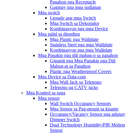
Panahon nga Receptacle
Gagmay nga mga sudlanan
Mga switch
I-toggle ang mga Switch
Mga Switch sa Dekorador
Kombinasyon nga mga Device
Mga palid sa dingding
Mga Plastic nga Wallplate
Stainless Steel nga mga Wallplate
Kombinasyon nga mga Wallplate
Mga Panakip nga dili mabag-o sa panahon
Gigamit nga Mga Panakip nga Dili
Mabug-at sa Panahon
Plastic nga Weatherproof Covers
Mga Device sa Data-com
Mga Wall Jack sa Telepono
Telepono ug CATV jacks
Mga Kontrol sa suga
Mga sensor
Wall Switch Occupancy Sensors
Mga Sensor sa Pag-mount sa kisame
Occupancy/Vacancy Sensor nga adunay
Dimmer Switch
Dual Technology Humidity/PIR Motion
Sensor