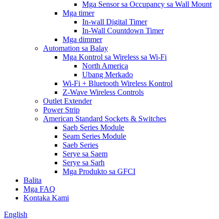
Mga Sensor sa Occupancy sa Wall Mount
Mga timer
In-wall Digital Timer
In-Wall Countdown Timer
Mga dimmer
Automation sa Balay
Mga Kontrol sa Wireless sa Wi-Fi
North America
Ubang Merkado
Wi-Fi + Bluetooth Wireless Kontrol
Z-Wave Wireless Controls
Outlet Extender
Power Strip
American Standard Sockets & Switches
Saeb Series Module
Seam Series Module
Saeb Series
Serye sa Saem
Serye sa Sarh
Mga Produkto sa GFCI
Balita
Mga FAQ
Kontaka Kami
English