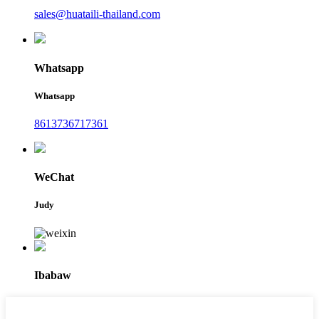
sales@huataili-thailand.com
Whatsapp
Whatsapp
8613736717361
WeChat
Judy
Ibabaw