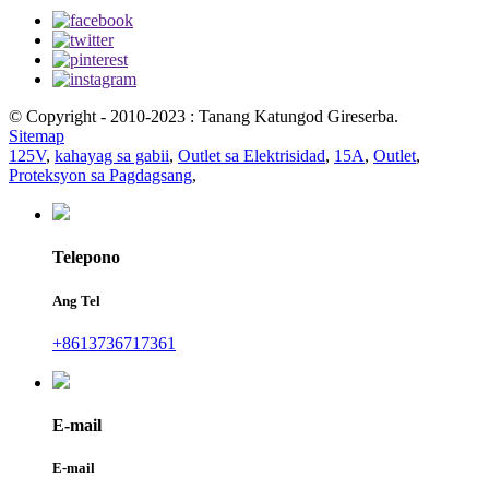
© Copyright - 2010-2023 : Tanang Katungod Gireserba.
Sitemap
125V
,
kahayag sa gabii
,
Outlet sa Elektrisidad
,
15A
,
Outlet
,
Proteksyon sa Pagdagsang
,
Telepono
Ang Tel
+8613736717361
E-mail
E-mail