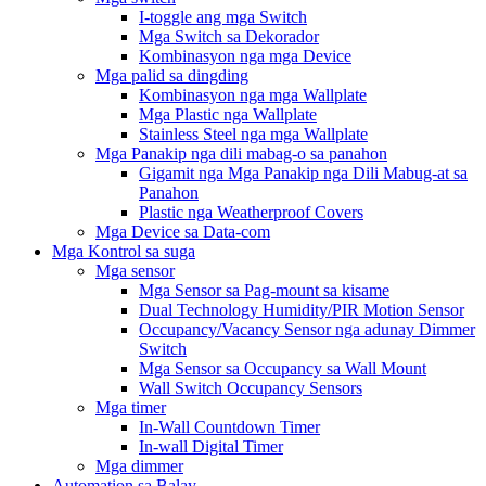
I-toggle ang mga Switch
Mga Switch sa Dekorador
Kombinasyon nga mga Device
Mga palid sa dingding
Kombinasyon nga mga Wallplate
Mga Plastic nga Wallplate
Stainless Steel nga mga Wallplate
Mga Panakip nga dili mabag-o sa panahon
Gigamit nga Mga Panakip nga Dili Mabug-at sa
Panahon
Plastic nga Weatherproof Covers
Mga Device sa Data-com
Mga Kontrol sa suga
Mga sensor
Mga Sensor sa Pag-mount sa kisame
Dual Technology Humidity/PIR Motion Sensor
Occupancy/Vacancy Sensor nga adunay Dimmer
Switch
Mga Sensor sa Occupancy sa Wall Mount
Wall Switch Occupancy Sensors
Mga timer
In-Wall Countdown Timer
In-wall Digital Timer
Mga dimmer
Automation sa Balay