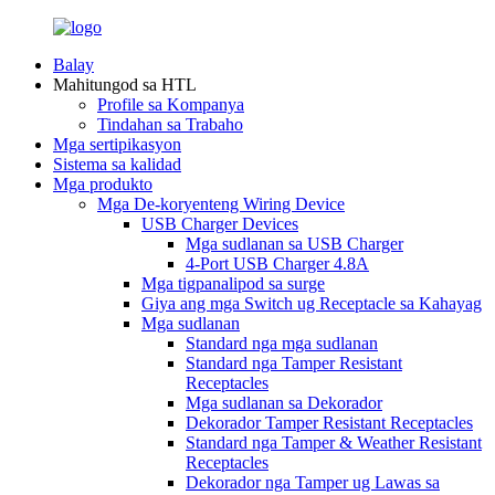
Balay
Mahitungod sa HTL
Profile sa Kompanya
Tindahan sa Trabaho
Mga sertipikasyon
Sistema sa kalidad
Mga produkto
Mga De-koryenteng Wiring Device
USB Charger Devices
Mga sudlanan sa USB Charger
4-Port USB Charger 4.8A
Mga tigpanalipod sa surge
Giya ang mga Switch ug Receptacle sa Kahayag
Mga sudlanan
Standard nga mga sudlanan
Standard nga Tamper Resistant
Receptacles
Mga sudlanan sa Dekorador
Dekorador Tamper Resistant Receptacles
Standard nga Tamper & Weather Resistant
Receptacles
Dekorador nga Tamper ug Lawas sa