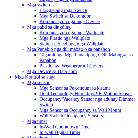
Mga switch
I-toggle ang mga Switch
Mga Switch sa Dekorador
Kombinasyon nga mga Device
Mga palid sa dingding
Kombinasyon nga mga Wallplate
Mga Plastic nga Wallplate
Stainless Steel nga mga Wallplate
Mga Panakip nga dili mabag-o sa panahon
Gigamit nga Mga Panakip nga Dili Mabug-at sa
Panahon
Plastic nga Weatherproof Covers
Mga Device sa Data-com
Mga Kontrol sa suga
Mga sensor
Mga Sensor sa Pag-mount sa kisame
Dual Technology Humidity/PIR Motion Sensor
Occupancy/Vacancy Sensor nga adunay Dimmer
Switch
Mga Sensor sa Occupancy sa Wall Mount
Wall Switch Occupancy Sensors
Mga timer
In-Wall Countdown Timer
In-wall Digital Timer
Mga dimmer