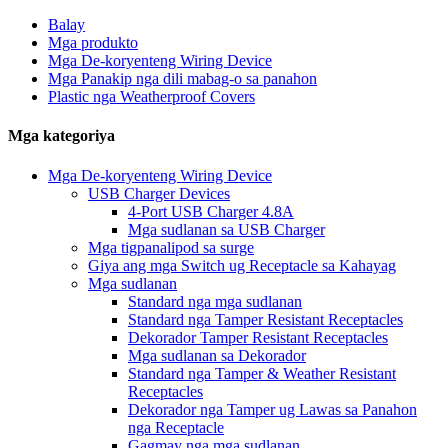
Balay
Mga produkto
Mga De-koryenteng Wiring Device
Mga Panakip nga dili mabag-o sa panahon
Plastic nga Weatherproof Covers
Mga kategoriya
Mga De-koryenteng Wiring Device
USB Charger Devices
4-Port USB Charger 4.8A
Mga sudlanan sa USB Charger
Mga tigpanalipod sa surge
Giya ang mga Switch ug Receptacle sa Kahayag
Mga sudlanan
Standard nga mga sudlanan
Standard nga Tamper Resistant Receptacles
Dekorador Tamper Resistant Receptacles
Mga sudlanan sa Dekorador
Standard nga Tamper & Weather Resistant
Receptacles
Dekorador nga Tamper ug Lawas sa Panahon
nga Receptacle
Gagmay nga mga sudlanan