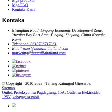
Mga produkto
Mga FAQ
Kontaka Kami
Kontaka
6 Yangtian Road, Lingang Economic Development Zone,
Yueqing Bay Port Area, Yueqing, Zhejiang, China Kontaka
Kami
Telepono:
+8613736717361
Email:
sales@huataili-thailand.com
marketing@huataili-thailand.com
© Copyright - 2010-2023 : Tanang Katungod Gireserba.
Sitemap
Outlet
,
Proteksyon sa Pagdagsang
,
15A
,
Outlet sa Elektrisidad
,
125V
,
kahayag sa gabii
,