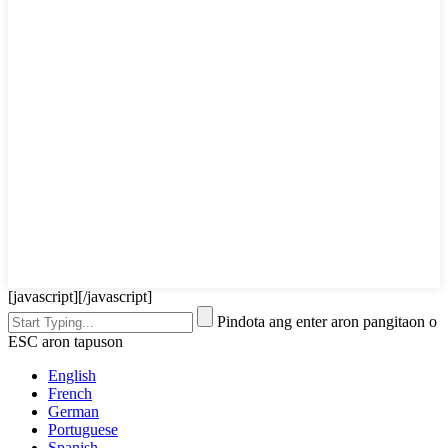
[javascript]
[/javascript]
Pindota ang enter aron pangitaon o
ESC aron tapuson
English
French
German
Portuguese
Spanish