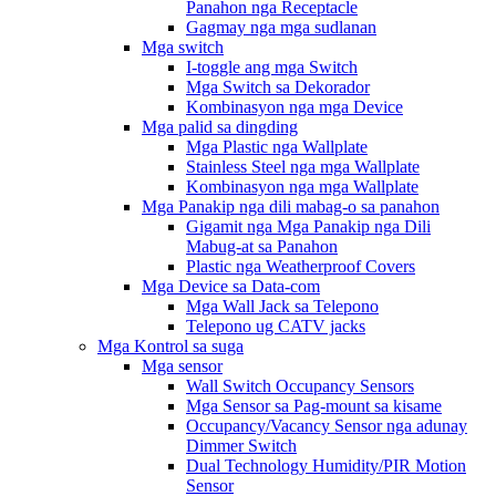
Panahon nga Receptacle
Gagmay nga mga sudlanan
Mga switch
I-toggle ang mga Switch
Mga Switch sa Dekorador
Kombinasyon nga mga Device
Mga palid sa dingding
Mga Plastic nga Wallplate
Stainless Steel nga mga Wallplate
Kombinasyon nga mga Wallplate
Mga Panakip nga dili mabag-o sa panahon
Gigamit nga Mga Panakip nga Dili
Mabug-at sa Panahon
Plastic nga Weatherproof Covers
Mga Device sa Data-com
Mga Wall Jack sa Telepono
Telepono ug CATV jacks
Mga Kontrol sa suga
Mga sensor
Wall Switch Occupancy Sensors
Mga Sensor sa Pag-mount sa kisame
Occupancy/Vacancy Sensor nga adunay
Dimmer Switch
Dual Technology Humidity/PIR Motion
Sensor