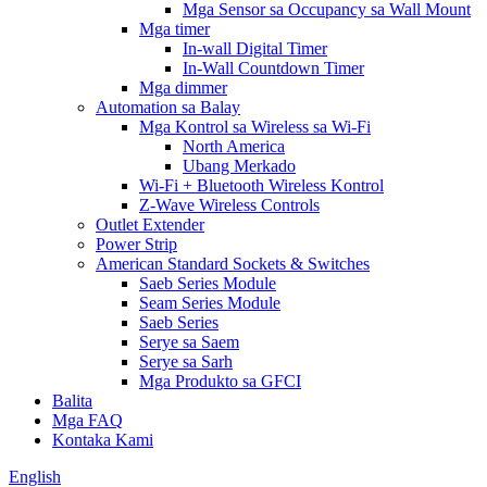
Mga Sensor sa Occupancy sa Wall Mount
Mga timer
In-wall Digital Timer
In-Wall Countdown Timer
Mga dimmer
Automation sa Balay
Mga Kontrol sa Wireless sa Wi-Fi
North America
Ubang Merkado
Wi-Fi + Bluetooth Wireless Kontrol
Z-Wave Wireless Controls
Outlet Extender
Power Strip
American Standard Sockets & Switches
Saeb Series Module
Seam Series Module
Saeb Series
Serye sa Saem
Serye sa Sarh
Mga Produkto sa GFCI
Balita
Mga FAQ
Kontaka Kami
English