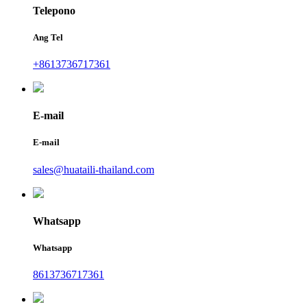
Telepono
Ang Tel
+8613736717361
E-mail
E-mail
sales@huataili-thailand.com
Whatsapp
Whatsapp
8613736717361