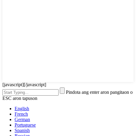
[javascript]
[/javascript]
Pindota ang enter aron pangitaon o
ESC aron tapuson
English
French
German
Portuguese
Spanish
Russian