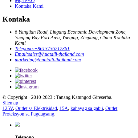
Mga FAQ
Kontaka Kami
Kontaka
6 Yangtian Road, Lingang Economic Development Zone,
Yueqing Bay Port Area, Yueqing, Zhejiang, China Kontaka
Kami
Telepono:
+8613736717361
Email:
sales@huataili-thailand.com
marketing@huataili-thailand.com
© Copyright - 2010-2023 : Tanang Katungod Gireserba.
Sitemap
125V
,
Outlet sa Elektrisidad
,
15A
,
kahayag sa gabii
,
Outlet
,
Proteksyon sa Pagdagsang
,
Telepono