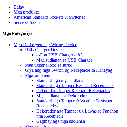
Balay
Mga produkto
American Standard Sockets & Switches
Serye sa Saem
Mga kategoriya
Mga De-koryenteng Wiring Device
USB Charger Devices
4-Port USB Charger 4.8A
Mga sudlanan sa USB Charger
Mga tigpanalipod sa surge
Giya ang mga Switch ug Receptacle sa Kahayag
Mga sudlanan
Standard nga mga sudlanan
Standard nga Tamper Resistant Receptacles
Dekorador Tamper Resistant Receptacles
Mga sudlanan sa Dekorador
Standard nga Tamper & Weather Resistant
Receptacles
Dekorador nga Tamper ug Lawas sa Panahon
nga Receptacle
Gagmay nga mga sudlanan
Mga switch