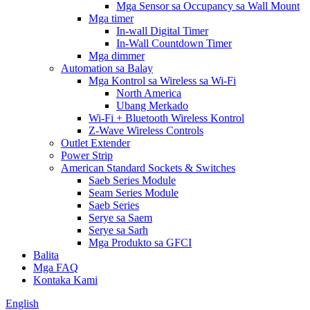
Mga Sensor sa Occupancy sa Wall Mount
Mga timer
In-wall Digital Timer
In-Wall Countdown Timer
Mga dimmer
Automation sa Balay
Mga Kontrol sa Wireless sa Wi-Fi
North America
Ubang Merkado
Wi-Fi + Bluetooth Wireless Kontrol
Z-Wave Wireless Controls
Outlet Extender
Power Strip
American Standard Sockets & Switches
Saeb Series Module
Seam Series Module
Saeb Series
Serye sa Saem
Serye sa Sarh
Mga Produkto sa GFCI
Balita
Mga FAQ
Kontaka Kami
English