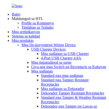
Balay
Mahitungod sa HTL
Profile sa Kompanya
Tindahan sa Trabaho
Mga sertipikasyon
Sistema sa kalidad
Mga produkto
Mga De-koryenteng Wiring Device
USB Charger Devices
Mga sudlanan sa USB Charger
4-Port USB Charger 4.8A
Mga tigpanalipod sa surge
Giya ang mga Switch ug Receptacle sa Kahayag
Mga sudlanan
Standard nga mga sudlanan
Standard nga Tamper Resistant
Receptacles
Mga sudlanan sa Dekorador
Dekorador Tamper Resistant Receptacles
Standard nga Tamper & Weather Resistant
Receptacles
Dekorador nga Tamper ug Lawas sa