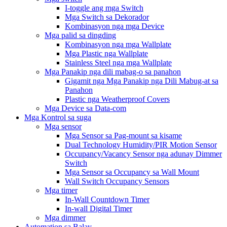
I-toggle ang mga Switch
Mga Switch sa Dekorador
Kombinasyon nga mga Device
Mga palid sa dingding
Kombinasyon nga mga Wallplate
Mga Plastic nga Wallplate
Stainless Steel nga mga Wallplate
Mga Panakip nga dili mabag-o sa panahon
Gigamit nga Mga Panakip nga Dili Mabug-at sa
Panahon
Plastic nga Weatherproof Covers
Mga Device sa Data-com
Mga Kontrol sa suga
Mga sensor
Mga Sensor sa Pag-mount sa kisame
Dual Technology Humidity/PIR Motion Sensor
Occupancy/Vacancy Sensor nga adunay Dimmer
Switch
Mga Sensor sa Occupancy sa Wall Mount
Wall Switch Occupancy Sensors
Mga timer
In-Wall Countdown Timer
In-wall Digital Timer
Mga dimmer
Automation sa Balay