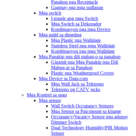
Panahon nga Receptacle
Gagmay nga mga sudlanan
Mga switch
I-toggle ang mga Switch
Mga Switch sa Dekorador
Kombinasyon nga mga Device
Mga palid sa dingding
Mga Plastic nga Wallplate
Stainless Steel nga mga Wallplate
Kombinasyon nga mga Wallplate
Mga Panakip nga dili mabag-o sa panahon
Gigamit nga Mga Panakip nga Dili
Mabug-at sa Panahon
Plastic nga Weatherproof Covers
Mga Device sa Data-com
Mga Wall Jack sa Telepono
Telepono ug CATV jacks
Mga Kontrol sa suga
Mga sensor
Wall Switch Occupancy Sensors
Mga Sensor sa Pag-mount sa kisame
Occupancy/Vacancy Sensor nga adunay
Dimmer Switch
Dual Technology Humidity/PIR Motion
Sensor