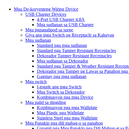
Mga De-koryenteng Wiring Device
USB Charger Devices
4-Port USB Charger 4.8A
Mga sudlanan sa USB Charger
Mga tigpanalipod sa surge
Giya ang mga Switch ug Receptacle sa Kahayag
Mga sudlanan
Standard nga mga sudlanan
Standard nga Tamper Resistant Receptacles
Dekorador Tamper Resistant Receptacles
Mga sudlanan sa Dekorador
Standard nga Tamper & Weather Resistant Recepta
Dekorador nga Tamper ug Lawas sa Panahon nga 
Gagmay nga mga sudlanan
Mga switch
I-toggle ang mga Switch
Mga Switch sa Dekorador
Kombinasyon nga mga Device
Mga palid sa dingding
Kombinasyon nga mga Wallplate
Mga Plastic nga Wallplate
Stainless Steel nga mga Wallplate
Mga Panakip nga dili mabag-o sa panahon
Gigamit nga Mga Panakip nga Dili Mabug-at sa 