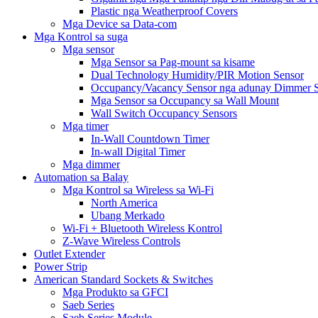
Plastic nga Weatherproof Covers
Mga Device sa Data-com
Mga Kontrol sa suga
Mga sensor
Mga Sensor sa Pag-mount sa kisame
Dual Technology Humidity/PIR Motion Sensor
Occupancy/Vacancy Sensor nga adunay Dimmer 
Mga Sensor sa Occupancy sa Wall Mount
Wall Switch Occupancy Sensors
Mga timer
In-Wall Countdown Timer
In-wall Digital Timer
Mga dimmer
Automation sa Balay
Mga Kontrol sa Wireless sa Wi-Fi
North America
Ubang Merkado
Wi-Fi + Bluetooth Wireless Kontrol
Z-Wave Wireless Controls
Outlet Extender
Power Strip
American Standard Sockets & Switches
Mga Produkto sa GFCI
Saeb Series
Saeb Series Module