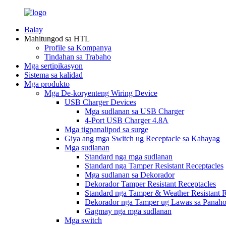
Balay
Mahitungod sa HTL
Profile sa Kompanya
Tindahan sa Trabaho
Mga sertipikasyon
Sistema sa kalidad
Mga produkto
Mga De-koryenteng Wiring Device
USB Charger Devices
Mga sudlanan sa USB Charger
4-Port USB Charger 4.8A
Mga tigpanalipod sa surge
Giya ang mga Switch ug Receptacle sa Kahayag
Mga sudlanan
Standard nga mga sudlanan
Standard nga Tamper Resistant Receptacles
Mga sudlanan sa Dekorador
Dekorador Tamper Resistant Receptacles
Standard nga Tamper & Weather Resistant R
Dekorador nga Tamper ug Lawas sa Panaho
Gagmay nga mga sudlanan
Mga switch