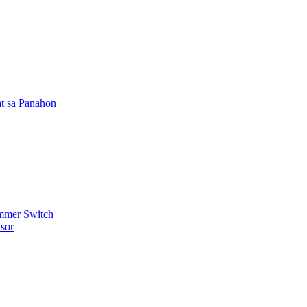
t sa Panahon
mmer Switch
sor