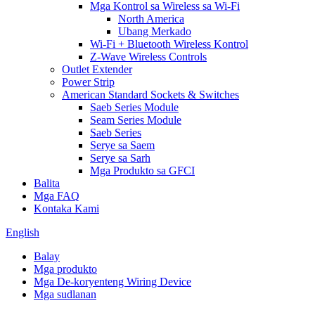
Mga Kontrol sa Wireless sa Wi-Fi
North America
Ubang Merkado
Wi-Fi + Bluetooth Wireless Kontrol
Z-Wave Wireless Controls
Outlet Extender
Power Strip
American Standard Sockets & Switches
Saeb Series Module
Seam Series Module
Saeb Series
Serye sa Saem
Serye sa Sarh
Mga Produkto sa GFCI
Balita
Mga FAQ
Kontaka Kami
English
Balay
Mga produkto
Mga De-koryenteng Wiring Device
Mga sudlanan