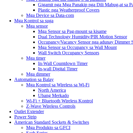
Gigamit nga Mga Panakip nga Dili Mabug-at sa 
Plastic nga Weatherproof Covers
Mga Device sa Data-com
Mga Kontrol sa suga
Mga sensor
Mga Sensor sa Pag-mount sa kisame
Dual Technology Humidity/PIR Motion Sensor
Occupancy/Vacancy Sensor nga adunay Dimmer 
Mga Sensor sa Occupancy sa Wall Mount
Wall Switch Occupancy Sensors
Mga timer
In-Wall Countdown Timer
In-wall Digital Timer
Mga dimmer
Automation sa Balay
Mga Kontrol sa Wireless sa Wi-Fi
North America
Ubang Merkado
Wi-Fi + Bluetooth Wireless Kontrol
Z-Wave Wireless Controls
Outlet Extender
Power Strip
American Standard Sockets & Switches
Mga Produkto sa GFCI
Saeb Series