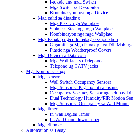
I-toggle ang mga Switch
Mga Switch sa Dekorador
Kombinasyon nga mga Device
Mga palid sa dingding
Mga Plastic nga Wallplate
Stainless Steel nga mga Wallplate
Kombinasyon nga mga Wallplate
Mga Panakip nga dili mabag-o sa panahon
Gigamit nga Mga Panakip nga Dili Mabug-a
Plastic nga Weatherproof Covers
Mga Device sa Data-com
Mga Wall Jack sa Telepono
Telepono ug CATV jacks
Mga Kontrol sa suga
Mga sensor
Wall Switch Occupancy Sensors
Mga Sensor sa Pag-mount sa kisame
Occupancy/Vacancy Sensor nga adunay Di
Dual Technology Humidity/PIR Motion Sen
Mga Sensor sa Occupancy sa Wall Mount
Mga timer
In-wall Digital Timer
In-Wall Countdown Timer
Mga dimmer
Automation sa Balay