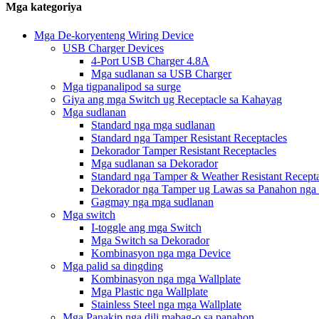
Mga kategoriya
Mga De-koryenteng Wiring Device
USB Charger Devices
4-Port USB Charger 4.8A
Mga sudlanan sa USB Charger
Mga tigpanalipod sa surge
Giya ang mga Switch ug Receptacle sa Kahayag
Mga sudlanan
Standard nga mga sudlanan
Standard nga Tamper Resistant Receptacles
Dekorador Tamper Resistant Receptacles
Mga sudlanan sa Dekorador
Standard nga Tamper & Weather Resistant Recepta
Dekorador nga Tamper ug Lawas sa Panahon nga 
Gagmay nga mga sudlanan
Mga switch
I-toggle ang mga Switch
Mga Switch sa Dekorador
Kombinasyon nga mga Device
Mga palid sa dingding
Kombinasyon nga mga Wallplate
Mga Plastic nga Wallplate
Stainless Steel nga mga Wallplate
Mga Panakip nga dili mabag-o sa panahon