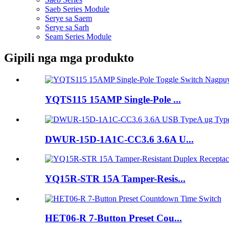
Saeb Series Module
Serye sa Saem
Serye sa Sarh
Seam Series Module
Gipili nga mga produkto
YQTS115 15AMP Single-Pole ...
DWUR-15D-1A1C-CC3.6 3.6A U...
YQ15R-STR 15A Tamper-Resis...
HET06-R 7-Button Preset Cou...