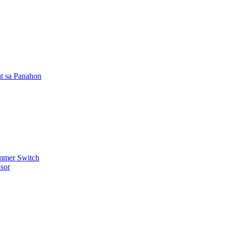
t sa Panahon
mmer Switch
sor