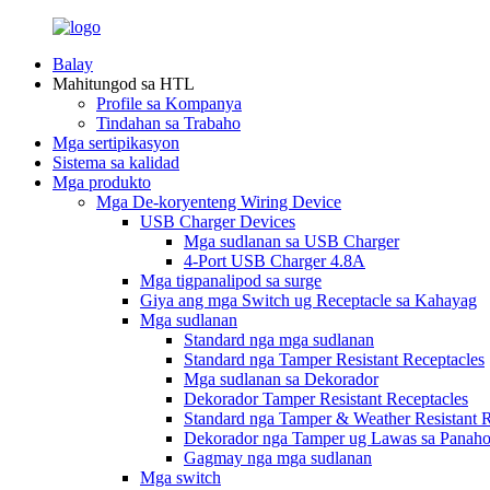
Balay
Mahitungod sa HTL
Profile sa Kompanya
Tindahan sa Trabaho
Mga sertipikasyon
Sistema sa kalidad
Mga produkto
Mga De-koryenteng Wiring Device
USB Charger Devices
Mga sudlanan sa USB Charger
4-Port USB Charger 4.8A
Mga tigpanalipod sa surge
Giya ang mga Switch ug Receptacle sa Kahayag
Mga sudlanan
Standard nga mga sudlanan
Standard nga Tamper Resistant Receptacles
Mga sudlanan sa Dekorador
Dekorador Tamper Resistant Receptacles
Standard nga Tamper & Weather Resistant R
Dekorador nga Tamper ug Lawas sa Panaho
Gagmay nga mga sudlanan
Mga switch