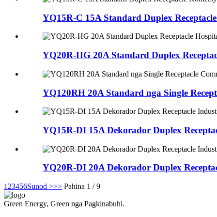
YQ15R-C 15A Standard Duplex Receptacle
YQ20R-HG 20A Standard Duplex Receptacl
YQ120RH 20A Standard nga Single Recept
YQ15R-DI 15A Dekorador Duplex Receptacl
YQ20R-DI 20A Dekorador Duplex Receptacl
1
2
3
4
5
6
Sunod >
>>
Pahina 1 / 9
Green Energy, Green nga Pagkinabuhi.