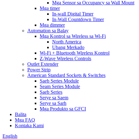
Mga Sensor sa Occupancy sa Wall Mount
Mga timer
In-wall Digital Timer
In-Wall Countdown Timer
Mga dimmer
Automation sa Balay
Mga Kontrol sa Wireless sa Wi-Fi
North America
Ubang Merkado
Wi-Fi + Bluetooth Wireless Kontrol
Z-Wave Wireless Controls
Outlet Extender
Power Strip
American Standard Sockets & Switches
Saeb Series Module
Seam Series Module
Saeb Series
Serye sa Saem
Serye sa Sarh
Mga Produkto sa GFCI
Balita
Mga FAQ
Kontaka Kami
English