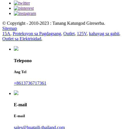
© Copyright - 2010-2023 : Tanang Katungod Gireserba.
Sitemap
15A
,
Proteksyon sa Pagdagsang
,
Outlet
,
125V
,
kahayag sa gabii
,
Outlet sa Elektrisidad
,
Telepono
Ang Tel
+8613736717361
E-mail
E-mail
sales@huataili-thailand.com