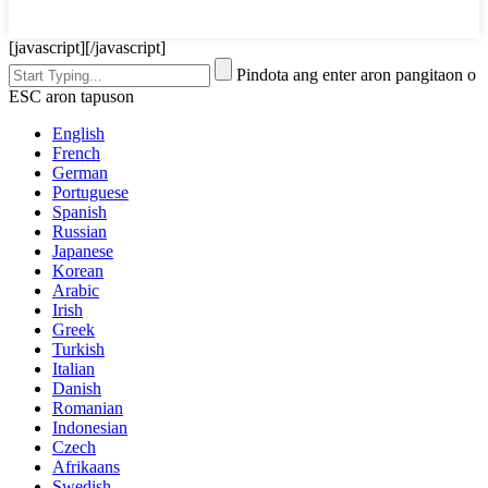
[javascript]
[/javascript]
Pindota ang enter aron pangitaon o
ESC aron tapuson
English
French
German
Portuguese
Spanish
Russian
Japanese
Korean
Arabic
Irish
Greek
Turkish
Italian
Danish
Romanian
Indonesian
Czech
Afrikaans
Swedish