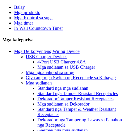
Balay
Mga produkto
Mga Kontrol sa suga
Mga timer
In-Wall Countdown Timer
Mga kategoriya
Mga De-koryenteng Wiring Device
USB Charger Devices
4-Port USB Charger 4.8A
Mga sudlanan sa USB Charger
Mga tigpanalipod sa surge
Giya ang mga Switch ug Receptacle sa Kahayag
Mga sudlanan
Standard nga mga sudlanan
Standard nga Tamper Resistant Receptacles
Dekorador Tamper Resistant Receptacles
Mga sudlanan sa Dekorador
Standard nga Tamper & Weather Resistant
Receptacles
Dekorador nga Tamper ug Lawas sa Panahon
nga Receptacle
Gagmay nga mga sudlanan