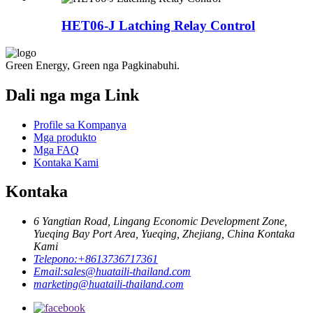
HET06-J Latching Relay Control
Green Energy, Green nga Pagkinabuhi.
Dali nga mga Link
Profile sa Kompanya
Mga produkto
Mga FAQ
Kontaka Kami
Kontaka
6 Yangtian Road, Lingang Economic Development Zone,
Yueqing Bay Port Area, Yueqing, Zhejiang, China Kontaka
Kami
Telepono:
+8613736717361
Email:
sales@huataili-thailand.com
marketing@huataili-thailand.com