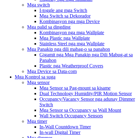
Mga switch
I-toggle ang mga Switch
Mga Switch sa Dekorador
Kombinasyon nga mga Device
Mga palid sa dingding
Kombinasyon nga mga Wallplate
Mga Plastic nga Wallplate
Stainless Steel nga mga Wallplate
Mga Panakip nga dili mabag-o sa panahon
Gigamit nga Mga Panakip nga Dili Mabug-at sa
Panahon
Plastic nga Weatherproof Covers
Mga Device sa Data-com
Mga Kontrol sa suga
Mga sensor
Mga Sensor sa Pag-mount sa kisame
Dual Technology Humidity/PIR Motion Sensor
Occupancy/Vacancy Sensor nga adunay Dimmer
Switch
Mga Sensor sa Occupancy sa Wall Mount
Wall Switch Occupancy Sensors
Mga timer
In-Wall Countdown Timer
In-wall Digital Timer
Mga dimmer