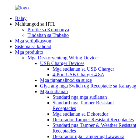
Balay
Mahitungod sa HTL
Profile sa Kompanya
Tindahan sa Trabaho
Mga sertipikasyon
Sistema sa kalidad
Mga produkto
Mga De-koryenteng Wiring Device
USB Charger Devices
Mga sudlanan sa USB Charger
4-Port USB Charger 4.8A
Mga tigpanalipod sa surge
Giya ang mga Switch ug Receptacle sa Kahayag
Mga sudlanan
Standard nga mga sudlanan
Standard nga Tamper Resistant
Receptacles
Mga sudlanan sa Dekorador
Dekorador Tamper Resistant Receptacles
Standard nga Tamper & Weather Resistant
Receptacles
Dekorador nga Tamper ug Lawas sa