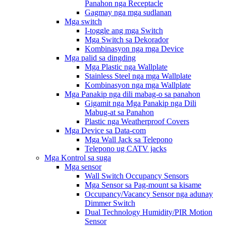
Panahon nga Receptacle
Gagmay nga mga sudlanan
Mga switch
I-toggle ang mga Switch
Mga Switch sa Dekorador
Kombinasyon nga mga Device
Mga palid sa dingding
Mga Plastic nga Wallplate
Stainless Steel nga mga Wallplate
Kombinasyon nga mga Wallplate
Mga Panakip nga dili mabag-o sa panahon
Gigamit nga Mga Panakip nga Dili
Mabug-at sa Panahon
Plastic nga Weatherproof Covers
Mga Device sa Data-com
Mga Wall Jack sa Telepono
Telepono ug CATV jacks
Mga Kontrol sa suga
Mga sensor
Wall Switch Occupancy Sensors
Mga Sensor sa Pag-mount sa kisame
Occupancy/Vacancy Sensor nga adunay
Dimmer Switch
Dual Technology Humidity/PIR Motion
Sensor