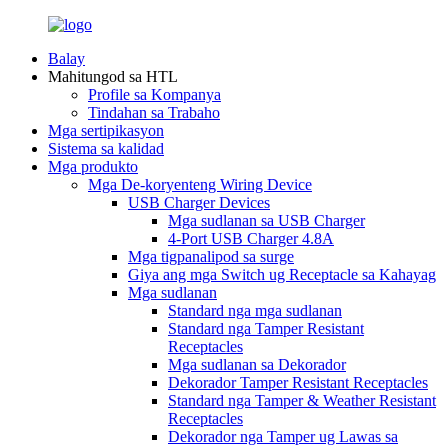
Balay
Mahitungod sa HTL
Profile sa Kompanya
Tindahan sa Trabaho
Mga sertipikasyon
Sistema sa kalidad
Mga produkto
Mga De-koryenteng Wiring Device
USB Charger Devices
Mga sudlanan sa USB Charger
4-Port USB Charger 4.8A
Mga tigpanalipod sa surge
Giya ang mga Switch ug Receptacle sa Kahayag
Mga sudlanan
Standard nga mga sudlanan
Standard nga Tamper Resistant
Receptacles
Mga sudlanan sa Dekorador
Dekorador Tamper Resistant Receptacles
Standard nga Tamper & Weather Resistant
Receptacles
Dekorador nga Tamper ug Lawas sa