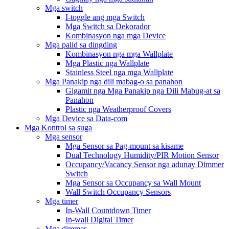
Mga switch
I-toggle ang mga Switch
Mga Switch sa Dekorador
Kombinasyon nga mga Device
Mga palid sa dingding
Kombinasyon nga mga Wallplate
Mga Plastic nga Wallplate
Stainless Steel nga mga Wallplate
Mga Panakip nga dili mabag-o sa panahon
Gigamit nga Mga Panakip nga Dili Mabug-at sa
Panahon
Plastic nga Weatherproof Covers
Mga Device sa Data-com
Mga Kontrol sa suga
Mga sensor
Mga Sensor sa Pag-mount sa kisame
Dual Technology Humidity/PIR Motion Sensor
Occupancy/Vacancy Sensor nga adunay Dimmer
Switch
Mga Sensor sa Occupancy sa Wall Mount
Wall Switch Occupancy Sensors
Mga timer
In-Wall Countdown Timer
In-wall Digital Timer
Mga dimmer