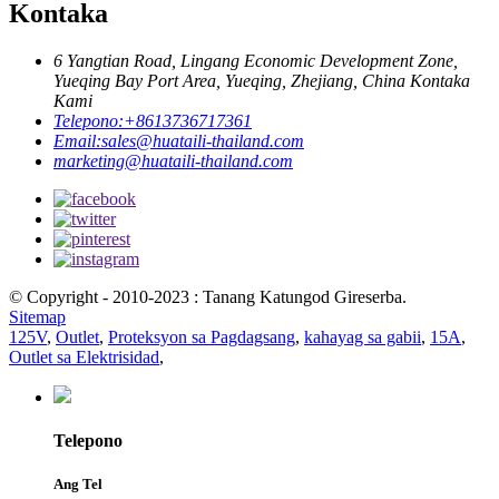
Kontaka
6 Yangtian Road, Lingang Economic Development Zone,
Yueqing Bay Port Area, Yueqing, Zhejiang, China Kontaka
Kami
Telepono:
+8613736717361
Email:
sales@huataili-thailand.com
marketing@huataili-thailand.com
© Copyright - 2010-2023 : Tanang Katungod Gireserba.
Sitemap
125V
,
Outlet
,
Proteksyon sa Pagdagsang
,
kahayag sa gabii
,
15A
,
Outlet sa Elektrisidad
,
Telepono
Ang Tel