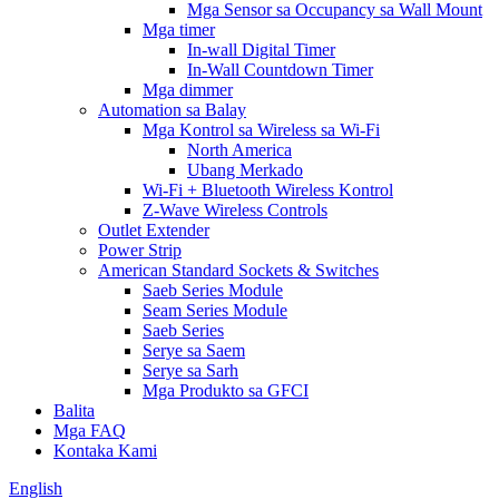
Mga Sensor sa Occupancy sa Wall Mount
Mga timer
In-wall Digital Timer
In-Wall Countdown Timer
Mga dimmer
Automation sa Balay
Mga Kontrol sa Wireless sa Wi-Fi
North America
Ubang Merkado
Wi-Fi + Bluetooth Wireless Kontrol
Z-Wave Wireless Controls
Outlet Extender
Power Strip
American Standard Sockets & Switches
Saeb Series Module
Seam Series Module
Saeb Series
Serye sa Saem
Serye sa Sarh
Mga Produkto sa GFCI
Balita
Mga FAQ
Kontaka Kami
English