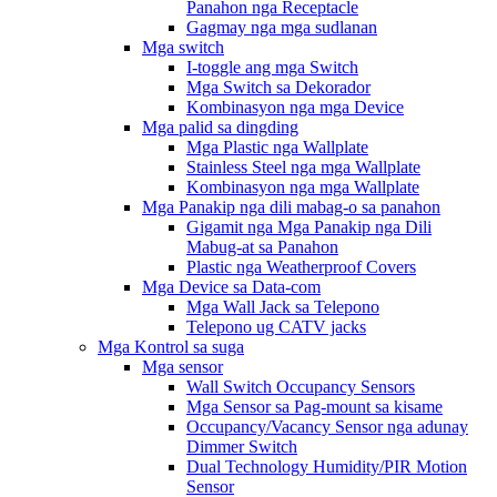
Panahon nga Receptacle
Gagmay nga mga sudlanan
Mga switch
I-toggle ang mga Switch
Mga Switch sa Dekorador
Kombinasyon nga mga Device
Mga palid sa dingding
Mga Plastic nga Wallplate
Stainless Steel nga mga Wallplate
Kombinasyon nga mga Wallplate
Mga Panakip nga dili mabag-o sa panahon
Gigamit nga Mga Panakip nga Dili
Mabug-at sa Panahon
Plastic nga Weatherproof Covers
Mga Device sa Data-com
Mga Wall Jack sa Telepono
Telepono ug CATV jacks
Mga Kontrol sa suga
Mga sensor
Wall Switch Occupancy Sensors
Mga Sensor sa Pag-mount sa kisame
Occupancy/Vacancy Sensor nga adunay
Dimmer Switch
Dual Technology Humidity/PIR Motion
Sensor