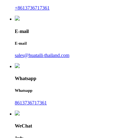
+8613736717361
E-mail
E-mail
sales@huataili-thailand.com
Whatsapp
Whatsapp
8613736717361
WeChat
Judy