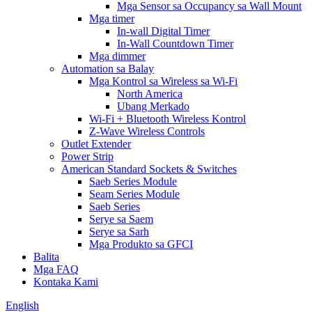
Mga Sensor sa Occupancy sa Wall Mount
Mga timer
In-wall Digital Timer
In-Wall Countdown Timer
Mga dimmer
Automation sa Balay
Mga Kontrol sa Wireless sa Wi-Fi
North America
Ubang Merkado
Wi-Fi + Bluetooth Wireless Kontrol
Z-Wave Wireless Controls
Outlet Extender
Power Strip
American Standard Sockets & Switches
Saeb Series Module
Seam Series Module
Saeb Series
Serye sa Saem
Serye sa Sarh
Mga Produkto sa GFCI
Balita
Mga FAQ
Kontaka Kami
English