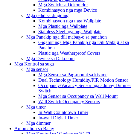
Mga Switch sa Dekorador
Kombinasyon nga mga Device
Mga palid sa dingding
Kombinasyon nga mga Wallplate
Mga Plastic nga Wallplate
Stainless Steel nga mga Wallplate
Mga Panakip nga dili mabag-o sa panahon
Gigamit nga Mga Panakip nga Dili Mabug-at sa
Panahon
Plastic nga Weatherproof Covers
Mga Device sa Data-com
Mga Kontrol sa suga
Mga sensor
Mga Sensor sa Pag-mount sa kisame
Dual Technology Humidity/PIR Motion Sensor
Occupancy/Vacancy Sensor nga adunay Dimmer
Switch
Mga Sensor sa Occupancy sa Wall Mount
Wall Switch Occupancy Sensors
Mga timer
In-Wall Countdown Timer
In-wall Digital Timer
Mga dimmer
Automation sa Balay
Mga Kontrol sa Wireless sa Wi-Fi