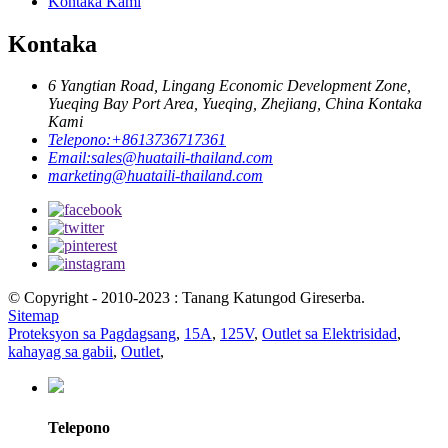
Kontaka Kami
Kontaka
6 Yangtian Road, Lingang Economic Development Zone,
Yueqing Bay Port Area, Yueqing, Zhejiang, China Kontaka
Kami
Telepono:
+8613736717361
Email:
sales@huataili-thailand.com
marketing@huataili-thailand.com
© Copyright - 2010-2023 : Tanang Katungod Gireserba.
Sitemap
Proteksyon sa Pagdagsang
,
15A
,
125V
,
Outlet sa Elektrisidad
,
kahayag sa gabii
,
Outlet
,
Telepono