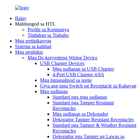
Balay
Mahitungod sa HTL
Profile sa Kompanya
Tindahan sa Trabaho
Mga sertipikasyon
Sistema sa kalidad
Mga produkto
Mga De-koryenteng Wiring Device
USB Charger Devices
Mga sudlanan sa USB Charger
4-Port USB Charger 4.8A
Mga tigpanalipod sa surge
Giya ang mga Switch ug Receptacle sa Kahayag
Mga sudlanan
Standard nga mga sudlanan
Standard nga Tamper Resistant
Receptacles
Mga sudlanan sa Dekorador
Dekorador Tamper Resistant Receptacles
Standard nga Tamper & Weather Resistant
Receptacles
Dekorador nga Tamper ug Lawas sa