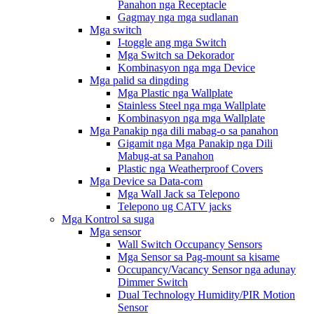
Panahon nga Receptacle
Gagmay nga mga sudlanan
Mga switch
I-toggle ang mga Switch
Mga Switch sa Dekorador
Kombinasyon nga mga Device
Mga palid sa dingding
Mga Plastic nga Wallplate
Stainless Steel nga mga Wallplate
Kombinasyon nga mga Wallplate
Mga Panakip nga dili mabag-o sa panahon
Gigamit nga Mga Panakip nga Dili
Mabug-at sa Panahon
Plastic nga Weatherproof Covers
Mga Device sa Data-com
Mga Wall Jack sa Telepono
Telepono ug CATV jacks
Mga Kontrol sa suga
Mga sensor
Wall Switch Occupancy Sensors
Mga Sensor sa Pag-mount sa kisame
Occupancy/Vacancy Sensor nga adunay
Dimmer Switch
Dual Technology Humidity/PIR Motion
Sensor