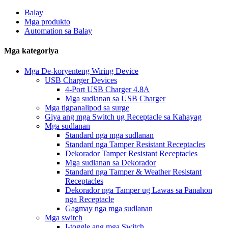
Balay
Mga produkto
Automation sa Balay
Mga kategoriya
Mga De-koryenteng Wiring Device
USB Charger Devices
4-Port USB Charger 4.8A
Mga sudlanan sa USB Charger
Mga tigpanalipod sa surge
Giya ang mga Switch ug Receptacle sa Kahayag
Mga sudlanan
Standard nga mga sudlanan
Standard nga Tamper Resistant Receptacles
Dekorador Tamper Resistant Receptacles
Mga sudlanan sa Dekorador
Standard nga Tamper & Weather Resistant
Receptacles
Dekorador nga Tamper ug Lawas sa Panahon
nga Receptacle
Gagmay nga mga sudlanan
Mga switch
I-toggle ang mga Switch