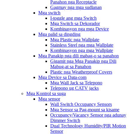
Panahon nga Receptacle
Gagmay nga mga sudlanan
Mga switch
I-toggle ang mga Switch
Mga Switch sa Dekorador
Kombinasyon nga mga Device
Mga palid sa dingding
Mga Plastic nga Wallplate
Stainless Steel nga mga Wallplate
Kombinasyon nga mga Wallplate
Mga Panakip nga dili mabag-o sa panahon
Gigamit nga Mga Panakip nga Dili
Mabug-at sa Panahon
Plastic nga Weatherproof Covers
Mga Device sa Data-com
Mga Wall Jack sa Telepono
Telepono ug CATV jacks
Mga Kontrol sa suga
Mga sensor
Wall Switch Occupancy Sensors
Mga Sensor sa Pag-mount sa kisame
Occupancy/Vacancy Sensor nga adunay
Dimmer Switch
Dual Technology Humidity/PIR Motion
Sensor