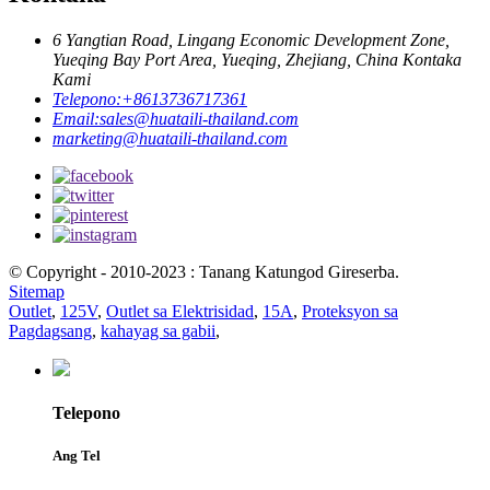
6 Yangtian Road, Lingang Economic Development Zone,
Yueqing Bay Port Area, Yueqing, Zhejiang, China Kontaka
Kami
Telepono:
+8613736717361
Email:
sales@huataili-thailand.com
marketing@huataili-thailand.com
© Copyright - 2010-2023 : Tanang Katungod Gireserba.
Sitemap
Outlet
,
125V
,
Outlet sa Elektrisidad
,
15A
,
Proteksyon sa
Pagdagsang
,
kahayag sa gabii
,
Telepono
Ang Tel