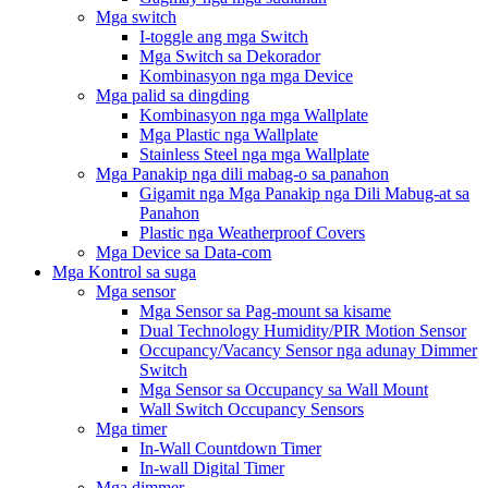
Mga switch
I-toggle ang mga Switch
Mga Switch sa Dekorador
Kombinasyon nga mga Device
Mga palid sa dingding
Kombinasyon nga mga Wallplate
Mga Plastic nga Wallplate
Stainless Steel nga mga Wallplate
Mga Panakip nga dili mabag-o sa panahon
Gigamit nga Mga Panakip nga Dili Mabug-at sa
Panahon
Plastic nga Weatherproof Covers
Mga Device sa Data-com
Mga Kontrol sa suga
Mga sensor
Mga Sensor sa Pag-mount sa kisame
Dual Technology Humidity/PIR Motion Sensor
Occupancy/Vacancy Sensor nga adunay Dimmer
Switch
Mga Sensor sa Occupancy sa Wall Mount
Wall Switch Occupancy Sensors
Mga timer
In-Wall Countdown Timer
In-wall Digital Timer
Mga dimmer