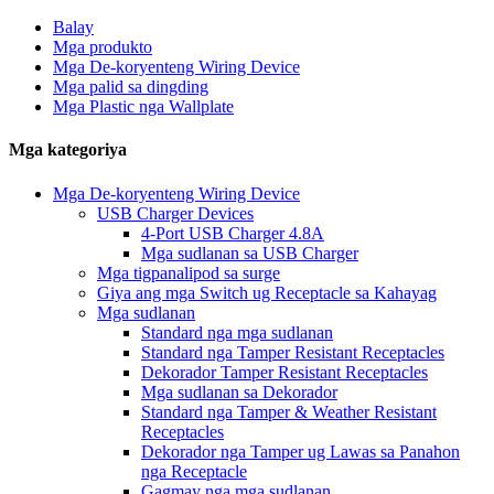
Balay
Mga produkto
Mga De-koryenteng Wiring Device
Mga palid sa dingding
Mga Plastic nga Wallplate
Mga kategoriya
Mga De-koryenteng Wiring Device
USB Charger Devices
4-Port USB Charger 4.8A
Mga sudlanan sa USB Charger
Mga tigpanalipod sa surge
Giya ang mga Switch ug Receptacle sa Kahayag
Mga sudlanan
Standard nga mga sudlanan
Standard nga Tamper Resistant Receptacles
Dekorador Tamper Resistant Receptacles
Mga sudlanan sa Dekorador
Standard nga Tamper & Weather Resistant
Receptacles
Dekorador nga Tamper ug Lawas sa Panahon
nga Receptacle
Gagmay nga mga sudlanan