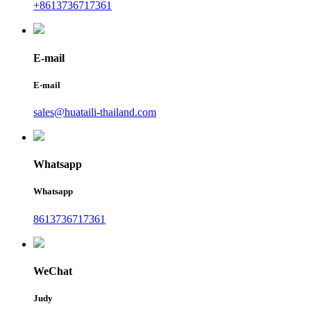
+8613736717361
E-mail
E-mail
sales@huataili-thailand.com
Whatsapp
Whatsapp
8613736717361
WeChat
Judy