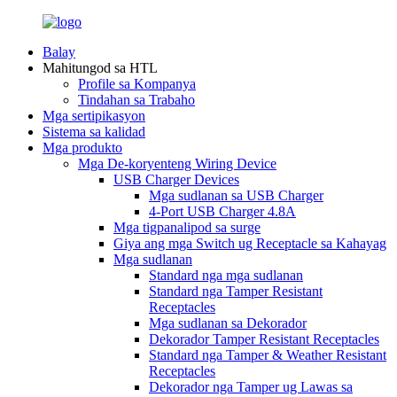
Balay
Mahitungod sa HTL
Profile sa Kompanya
Tindahan sa Trabaho
Mga sertipikasyon
Sistema sa kalidad
Mga produkto
Mga De-koryenteng Wiring Device
USB Charger Devices
Mga sudlanan sa USB Charger
4-Port USB Charger 4.8A
Mga tigpanalipod sa surge
Giya ang mga Switch ug Receptacle sa Kahayag
Mga sudlanan
Standard nga mga sudlanan
Standard nga Tamper Resistant
Receptacles
Mga sudlanan sa Dekorador
Dekorador Tamper Resistant Receptacles
Standard nga Tamper & Weather Resistant
Receptacles
Dekorador nga Tamper ug Lawas sa