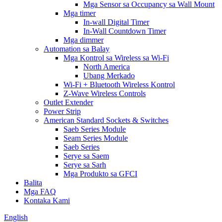
Mga Sensor sa Occupancy sa Wall Mount
Mga timer
In-wall Digital Timer
In-Wall Countdown Timer
Mga dimmer
Automation sa Balay
Mga Kontrol sa Wireless sa Wi-Fi
North America
Ubang Merkado
Wi-Fi + Bluetooth Wireless Kontrol
Z-Wave Wireless Controls
Outlet Extender
Power Strip
American Standard Sockets & Switches
Saeb Series Module
Seam Series Module
Saeb Series
Serye sa Saem
Serye sa Sarh
Mga Produkto sa GFCI
Balita
Mga FAQ
Kontaka Kami
English