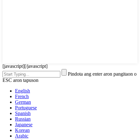
[javascript]
[/javascript]
Pindota ang enter aron pangitaon o
ESC aron tapuson
English
French
German
Portuguese
Spanish
Russian
Japanese
Korean
Arabic