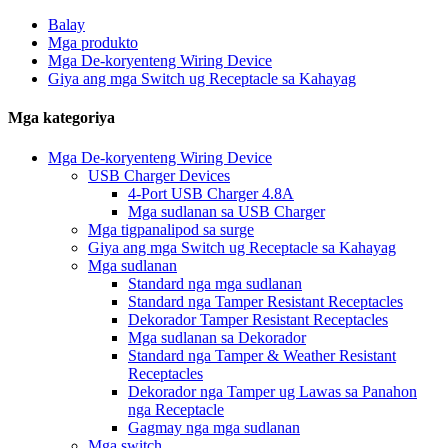
Balay
Mga produkto
Mga De-koryenteng Wiring Device
Giya ang mga Switch ug Receptacle sa Kahayag
Mga kategoriya
Mga De-koryenteng Wiring Device
USB Charger Devices
4-Port USB Charger 4.8A
Mga sudlanan sa USB Charger
Mga tigpanalipod sa surge
Giya ang mga Switch ug Receptacle sa Kahayag
Mga sudlanan
Standard nga mga sudlanan
Standard nga Tamper Resistant Receptacles
Dekorador Tamper Resistant Receptacles
Mga sudlanan sa Dekorador
Standard nga Tamper & Weather Resistant
Receptacles
Dekorador nga Tamper ug Lawas sa Panahon
nga Receptacle
Gagmay nga mga sudlanan
Mga switch