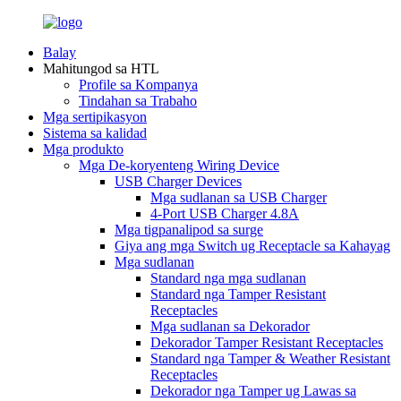
Balay
Mahitungod sa HTL
Profile sa Kompanya
Tindahan sa Trabaho
Mga sertipikasyon
Sistema sa kalidad
Mga produkto
Mga De-koryenteng Wiring Device
USB Charger Devices
Mga sudlanan sa USB Charger
4-Port USB Charger 4.8A
Mga tigpanalipod sa surge
Giya ang mga Switch ug Receptacle sa Kahayag
Mga sudlanan
Standard nga mga sudlanan
Standard nga Tamper Resistant
Receptacles
Mga sudlanan sa Dekorador
Dekorador Tamper Resistant Receptacles
Standard nga Tamper & Weather Resistant
Receptacles
Dekorador nga Tamper ug Lawas sa