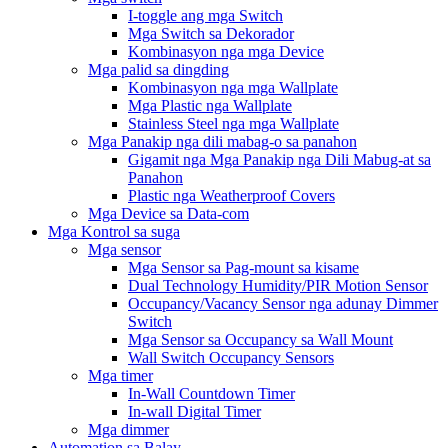
I-toggle ang mga Switch
Mga Switch sa Dekorador
Kombinasyon nga mga Device
Mga palid sa dingding
Kombinasyon nga mga Wallplate
Mga Plastic nga Wallplate
Stainless Steel nga mga Wallplate
Mga Panakip nga dili mabag-o sa panahon
Gigamit nga Mga Panakip nga Dili Mabug-at sa
Panahon
Plastic nga Weatherproof Covers
Mga Device sa Data-com
Mga Kontrol sa suga
Mga sensor
Mga Sensor sa Pag-mount sa kisame
Dual Technology Humidity/PIR Motion Sensor
Occupancy/Vacancy Sensor nga adunay Dimmer
Switch
Mga Sensor sa Occupancy sa Wall Mount
Wall Switch Occupancy Sensors
Mga timer
In-Wall Countdown Timer
In-wall Digital Timer
Mga dimmer
Automation sa Balay