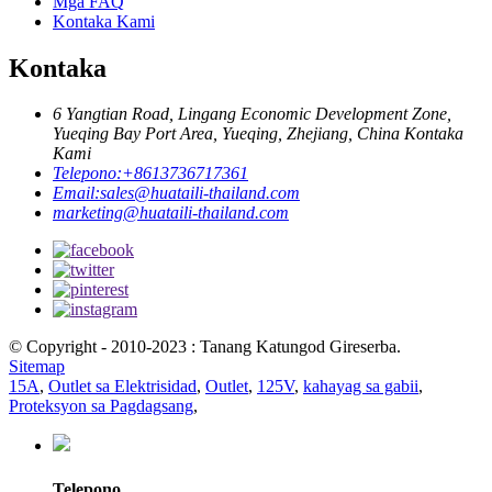
Mga FAQ
Kontaka Kami
Kontaka
6 Yangtian Road, Lingang Economic Development Zone,
Yueqing Bay Port Area, Yueqing, Zhejiang, China Kontaka
Kami
Telepono:
+8613736717361
Email:
sales@huataili-thailand.com
marketing@huataili-thailand.com
© Copyright - 2010-2023 : Tanang Katungod Gireserba.
Sitemap
15A
,
Outlet sa Elektrisidad
,
Outlet
,
125V
,
kahayag sa gabii
,
Proteksyon sa Pagdagsang
,
Telepono