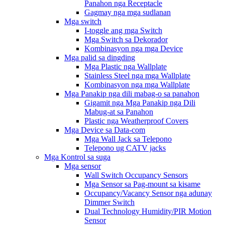
Panahon nga Receptacle
Gagmay nga mga sudlanan
Mga switch
I-toggle ang mga Switch
Mga Switch sa Dekorador
Kombinasyon nga mga Device
Mga palid sa dingding
Mga Plastic nga Wallplate
Stainless Steel nga mga Wallplate
Kombinasyon nga mga Wallplate
Mga Panakip nga dili mabag-o sa panahon
Gigamit nga Mga Panakip nga Dili
Mabug-at sa Panahon
Plastic nga Weatherproof Covers
Mga Device sa Data-com
Mga Wall Jack sa Telepono
Telepono ug CATV jacks
Mga Kontrol sa suga
Mga sensor
Wall Switch Occupancy Sensors
Mga Sensor sa Pag-mount sa kisame
Occupancy/Vacancy Sensor nga adunay
Dimmer Switch
Dual Technology Humidity/PIR Motion
Sensor