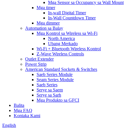
Mga Sensor sa Occupancy sa Wall Mount
Mga timer
In-wall Digital Timer
In-Wall Countdown Timer
Mga dimmer
Automation sa Balay
Mga Kontrol sa Wireless sa Wi-Fi
North America
Ubang Merkado
Wi-Fi + Bluetooth Wireless Kontrol
Z-Wave Wireless Controls
Outlet Extender
Power Strip
American Standard Sockets & Switches
Saeb Series Module
Seam Series Module
Saeb Series
Serye sa Saem
Serye sa Sarh
Mga Produkto sa GFCI
Balita
Mga FAQ
Kontaka Kami
English