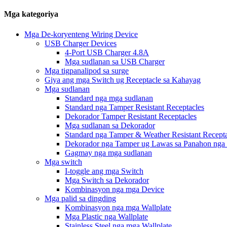
Mga kategoriya
Mga De-koryenteng Wiring Device
USB Charger Devices
4-Port USB Charger 4.8A
Mga sudlanan sa USB Charger
Mga tigpanalipod sa surge
Giya ang mga Switch ug Receptacle sa Kahayag
Mga sudlanan
Standard nga mga sudlanan
Standard nga Tamper Resistant Receptacles
Dekorador Tamper Resistant Receptacles
Mga sudlanan sa Dekorador
Standard nga Tamper & Weather Resistant Recepta
Dekorador nga Tamper ug Lawas sa Panahon nga 
Gagmay nga mga sudlanan
Mga switch
I-toggle ang mga Switch
Mga Switch sa Dekorador
Kombinasyon nga mga Device
Mga palid sa dingding
Kombinasyon nga mga Wallplate
Mga Plastic nga Wallplate
Stainless Steel nga mga Wallplate