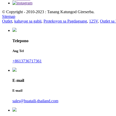
© Copyright - 2010-2023 : Tanang Katungod Gireserba.
Sitemap
Outlet
,
kahayag sa gabii
,
Proteksyon sa Pagdagsang
,
125V
,
Outlet sa 
Telepono
Ang Tel
+8613736717361
E-mail
E-mail
sales@huataili-thailand.com