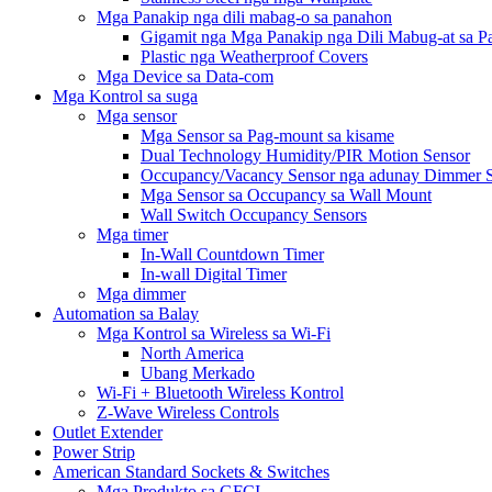
Mga Panakip nga dili mabag-o sa panahon
Gigamit nga Mga Panakip nga Dili Mabug-at sa 
Plastic nga Weatherproof Covers
Mga Device sa Data-com
Mga Kontrol sa suga
Mga sensor
Mga Sensor sa Pag-mount sa kisame
Dual Technology Humidity/PIR Motion Sensor
Occupancy/Vacancy Sensor nga adunay Dimmer 
Mga Sensor sa Occupancy sa Wall Mount
Wall Switch Occupancy Sensors
Mga timer
In-Wall Countdown Timer
In-wall Digital Timer
Mga dimmer
Automation sa Balay
Mga Kontrol sa Wireless sa Wi-Fi
North America
Ubang Merkado
Wi-Fi + Bluetooth Wireless Kontrol
Z-Wave Wireless Controls
Outlet Extender
Power Strip
American Standard Sockets & Switches
Mga Produkto sa GFCI