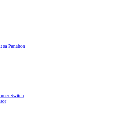
t sa Panahon
mmer Switch
sor