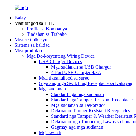
Balay
Mahitungod sa HTL
Profile sa Kompanya
Tindahan sa Trabaho
Mga sertipikasyon
Sistema sa kalidad
Mga produkto
Mga De-koryenteng Wiring Device
USB Charger Devices
Mga sudlanan sa USB Charger
4-Port USB Charger 4.8A
Mga tigpanalipod sa surge
Giya ang mga Switch ug Receptacle sa Kahayag
Mga sudlanan
Standard nga mga sudlanan
Standard nga Tamper Resistant Receptacles
Mga sudlanan sa Dekorador
Dekorador Tamper Resistant Receptacles
Standard nga Tamper & Weather Resistant R
Dekorador nga Tamper ug Lawas sa Panaho
Gagmay nga mga sudlanan
Mga switch