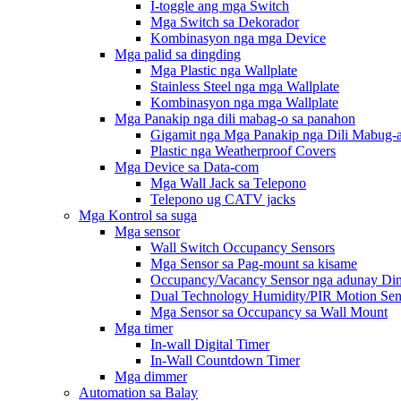
I-toggle ang mga Switch
Mga Switch sa Dekorador
Kombinasyon nga mga Device
Mga palid sa dingding
Mga Plastic nga Wallplate
Stainless Steel nga mga Wallplate
Kombinasyon nga mga Wallplate
Mga Panakip nga dili mabag-o sa panahon
Gigamit nga Mga Panakip nga Dili Mabug-a
Plastic nga Weatherproof Covers
Mga Device sa Data-com
Mga Wall Jack sa Telepono
Telepono ug CATV jacks
Mga Kontrol sa suga
Mga sensor
Wall Switch Occupancy Sensors
Mga Sensor sa Pag-mount sa kisame
Occupancy/Vacancy Sensor nga adunay Di
Dual Technology Humidity/PIR Motion Sen
Mga Sensor sa Occupancy sa Wall Mount
Mga timer
In-wall Digital Timer
In-Wall Countdown Timer
Mga dimmer
Automation sa Balay