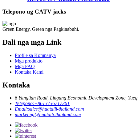
Telepono ug CATV jacks
Green Energy, Green nga Pagkinabuhi.
Dali nga mga Link
Profile sa Kompanya
Mga produkto
Mga FAQ
Kontaka Kami
Kontaka
6 Yangtian Road, Lingang Economic Development Zone, Yueqi
Telepono:
+8613736717361
Email:
sales@huataili-thailand.com
marketing@huataili-thailand.com