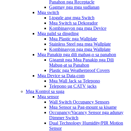
Panahon nga Receptacle
Gagmay nga mga sudlanan
Mga switch
I-toggle ang mga Switch
Mga Switch sa Dekorador
Kombinasyon nga mga Device
Mga palid sa dingding
Mga Plastic nga Wallplate
Stainless Steel nga mga Wallplate
Kombinasyon nga mga Wallplate
Mga Panakip nga dili mabag-o sa panahon
Gigamit nga Mga Panakip nga Dili
Mabug-at sa Panahon
Plastic nga Weatherproof Covers
Mga Device sa Data-com
Mga Wall Jack sa Telepono
Telepono ug CATV jacks
Mga Kontrol sa suga
Mga sensor
Wall Switch Occupancy Sensors
Mga Sensor sa Pag-mount sa kisame
Occupancy/Vacancy Sensor nga adunay
Dimmer Switch
Dual Technology Humidity/PIR Motion
Sensor