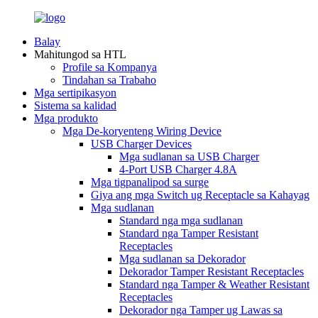
Balay
Mahitungod sa HTL
Profile sa Kompanya
Tindahan sa Trabaho
Mga sertipikasyon
Sistema sa kalidad
Mga produkto
Mga De-koryenteng Wiring Device
USB Charger Devices
Mga sudlanan sa USB Charger
4-Port USB Charger 4.8A
Mga tigpanalipod sa surge
Giya ang mga Switch ug Receptacle sa Kahayag
Mga sudlanan
Standard nga mga sudlanan
Standard nga Tamper Resistant
Receptacles
Mga sudlanan sa Dekorador
Dekorador Tamper Resistant Receptacles
Standard nga Tamper & Weather Resistant
Receptacles
Dekorador nga Tamper ug Lawas sa