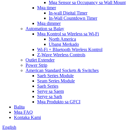
Mga Sensor sa Occupancy sa Wall Mount
Mga timer
In-wall Digital Timer
In-Wall Countdown Timer
Mga dimmer
Automation sa Balay
Mga Kontrol sa Wireless sa Wi-Fi
North America
Ubang Merkado
Wi-Fi + Bluetooth Wireless Kontrol
Z-Wave Wireless Controls
Outlet Extender
Power Strip
American Standard Sockets & Switches
Saeb Series Module
Seam Series Module
Saeb Series
Serye sa Saem
Serye sa Sarh
Mga Produkto sa GFCI
Balita
Mga FAQ
Kontaka Kami
English