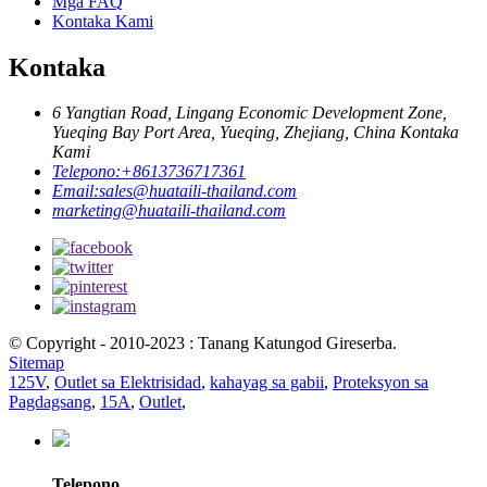
Mga FAQ
Kontaka Kami
Kontaka
6 Yangtian Road, Lingang Economic Development Zone,
Yueqing Bay Port Area, Yueqing, Zhejiang, China Kontaka
Kami
Telepono:
+8613736717361
Email:
sales@huataili-thailand.com
marketing@huataili-thailand.com
© Copyright - 2010-2023 : Tanang Katungod Gireserba.
Sitemap
125V
,
Outlet sa Elektrisidad
,
kahayag sa gabii
,
Proteksyon sa
Pagdagsang
,
15A
,
Outlet
,
Telepono