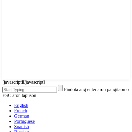
[javascript]
[/javascript]
Pindota ang enter aron pangitaon o
ESC aron tapuson
English
French
German
Portuguese
Spanish
Russian