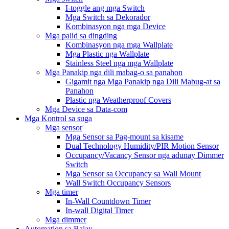
I-toggle ang mga Switch
Mga Switch sa Dekorador
Kombinasyon nga mga Device
Mga palid sa dingding
Kombinasyon nga mga Wallplate
Mga Plastic nga Wallplate
Stainless Steel nga mga Wallplate
Mga Panakip nga dili mabag-o sa panahon
Gigamit nga Mga Panakip nga Dili Mabug-at sa
Panahon
Plastic nga Weatherproof Covers
Mga Device sa Data-com
Mga Kontrol sa suga
Mga sensor
Mga Sensor sa Pag-mount sa kisame
Dual Technology Humidity/PIR Motion Sensor
Occupancy/Vacancy Sensor nga adunay Dimmer
Switch
Mga Sensor sa Occupancy sa Wall Mount
Wall Switch Occupancy Sensors
Mga timer
In-Wall Countdown Timer
In-wall Digital Timer
Mga dimmer
Automation sa Balay