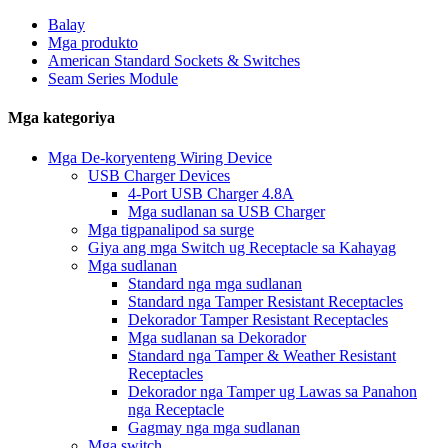
Balay
Mga produkto
American Standard Sockets & Switches
Seam Series Module
Mga kategoriya
Mga De-koryenteng Wiring Device
USB Charger Devices
4-Port USB Charger 4.8A
Mga sudlanan sa USB Charger
Mga tigpanalipod sa surge
Giya ang mga Switch ug Receptacle sa Kahayag
Mga sudlanan
Standard nga mga sudlanan
Standard nga Tamper Resistant Receptacles
Dekorador Tamper Resistant Receptacles
Mga sudlanan sa Dekorador
Standard nga Tamper & Weather Resistant
Receptacles
Dekorador nga Tamper ug Lawas sa Panahon
nga Receptacle
Gagmay nga mga sudlanan
Mga switch