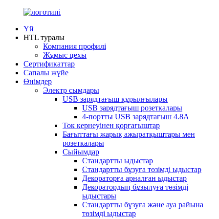
Үй
HTL туралы
Компания профилі
Жұмыс цехы
Сертификаттар
Сапалы жүйе
Өнімдер
Электр сымдары
USB зарядтағыш құрылғылары
USB зарядтағыш розеткалары
4-портты USB зарядтағыш 4.8A
Ток кернеуінен қорғағыштар
Бағыттағы жарық ажыратқыштары мен
розеткалары
Сыйымдар
Стандартты ыдыстар
Стандартты бұзуға төзімді ыдыстар
Декораторға арналған ыдыстар
Декоратордың бұзылуға төзімді
ыдыстары
Стандартты бұзуға және ауа райына
төзімді ыдыстар