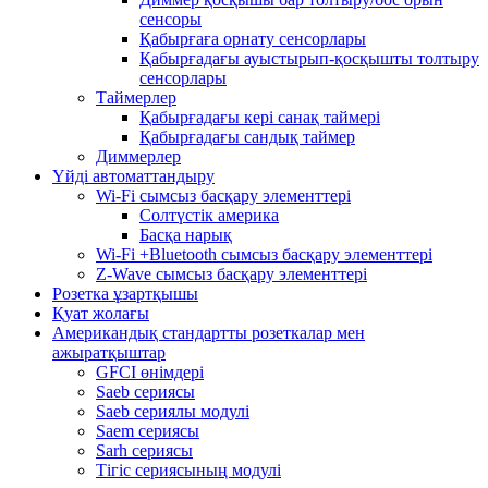
сенсоры
Қабырғаға орнату сенсорлары
Қабырғадағы ауыстырып-қосқышты толтыру
сенсорлары
Таймерлер
Қабырғадағы кері санақ таймері
Қабырғадағы сандық таймер
Диммерлер
Үйді автоматтандыру
Wi-Fi сымсыз басқару элементтері
Солтүстік америка
Басқа нарық
Wi-Fi +Bluetooth сымсыз басқару элементтері
Z-Wave сымсыз басқару элементтері
Розетка ұзартқышы
Қуат жолағы
Американдық стандартты розеткалар мен
ажыратқыштар
GFCI өнімдері
Saeb сериясы
Saeb сериялы модулі
Saem сериясы
Sarh сериясы
Тігіс сериясының модулі