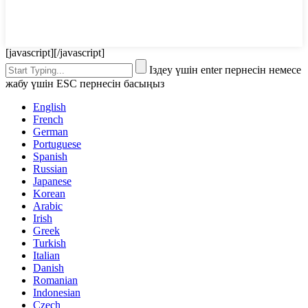
[javascript]
[/javascript]
Іздеу үшін enter пернесін немесе
жабу үшін ESC пернесін басыңыз
English
French
German
Portuguese
Spanish
Russian
Japanese
Korean
Arabic
Irish
Greek
Turkish
Italian
Danish
Romanian
Indonesian
Czech