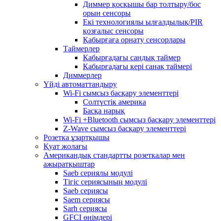
Диммер қосқышы бар толтыру/бос
орын сенсоры
Екі технологиялы ылғалдылық/PIR
қозғалыс сенсоры
Қабырғаға орнату сенсорлары
Таймерлер
Қабырғадағы сандық таймер
Қабырғадағы кері санақ таймері
Диммерлер
Үйді автоматтандыру
Wi-Fi сымсыз басқару элементтері
Солтүстік америка
Басқа нарық
Wi-Fi +Bluetooth сымсыз басқару элементтері
Z-Wave сымсыз басқару элементтері
Розетка ұзартқышы
Қуат жолағы
Американдық стандартты розеткалар мен
ажыратқыштар
Saeb сериялы модулі
Тігіс сериясының модулі
Saeb сериясы
Saem сериясы
Sarh сериясы
GFCI өнімдері