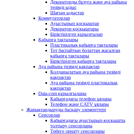
Декораторды бұзуға және ауа райына
төзімді ыдыс
Шағын ыдыстар
Коммутаторлар
Ауыстырып қосқыштар
Декоратор қосқыштары
Біріктірілген құрылғылар
Қабырға тақталары
Пластикалық қабырға тақталары
Тот баспайтын болаттан жасалған
қабырға тақталары
Біріктірілген қабырға тақталары
Ауа райына төзімді қақпақтар
Қолданылатын ауа райына төзімді
қақпақтар
Ауа райына төзімді пластикалық
қақпақтар
Data-com құрылғылары
Қабырғадағы телефон ұялары
Телефон және CATV ұялары
Жарықтандыруды басқару элементтері
Сенсорлар
Қабырғадағы ауыстырып-қосқышты
толтыру сенсорлары
Төбеге орнату сенсорлары