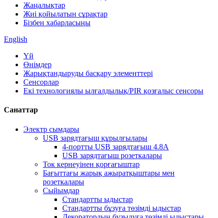
Жаңалықтар
Жиі қойылатын сұрақтар
Бізбен хабарласыңы
English
Үй
Өнімдер
Жарықтандыруды басқару элементтері
Сенсорлар
Екі технологиялы ылғалдылық/PIR қозғалыс сенсоры
Санаттар
Электр сымдары
USB зарядтағыш құрылғылары
4-портты USB зарядтағыш 4.8A
USB зарядтағыш розеткалары
Ток кернеуінен қорғағыштар
Бағыттағы жарық ажыратқыштары мен
розеткалары
Сыйымдар
Стандартты ыдыстар
Стандартты бұзуға төзімді ыдыстар
Декоратордың бұзылуға төзімді ыдыстары