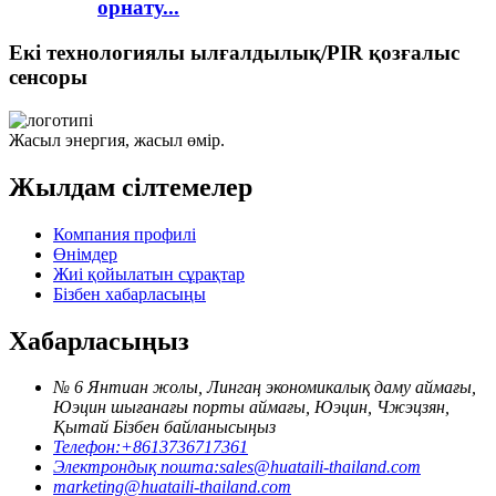
орнату...
Екі технологиялы ылғалдылық/PIR қозғалыс
сенсоры
Жасыл энергия, жасыл өмір.
Жылдам сілтемелер
Компания профилі
Өнімдер
Жиі қойылатын сұрақтар
Бізбен хабарласыңы
Хабарласыңыз
№ 6 Янтиан жолы, Лингаң экономикалық даму аймағы,
Юэцин шығанағы порты аймағы, Юэцин, Чжэцзян,
Қытай Бізбен байланысыңыз
Телефон:
+8613736717361
Электрондық пошта:
sales@huataili-thailand.com
marketing@huataili-thailand.com