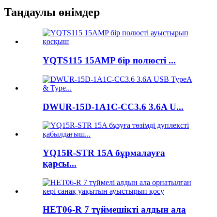
Таңдаулы өнімдер
YQTS115 15AMP бір полюсті ...
DWUR-15D-1A1C-CC3.6 3.6A U...
YQ15R-STR 15A бұрмалауға
қарсы...
HET06-R 7 түймешікті алдын ала