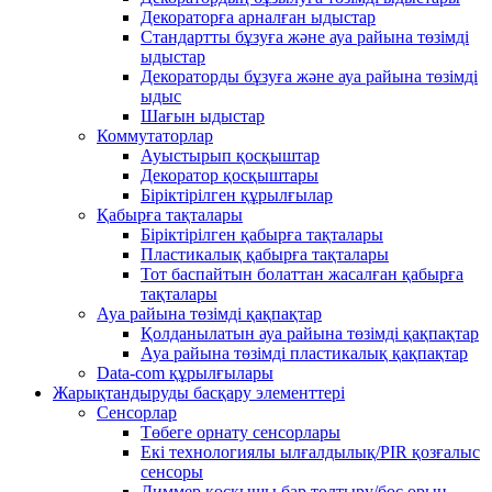
Декораторға арналған ыдыстар
Стандартты бұзуға және ауа райына төзімді
ыдыстар
Декораторды бұзуға және ауа райына төзімді
ыдыс
Шағын ыдыстар
Коммутаторлар
Ауыстырып қосқыштар
Декоратор қосқыштары
Біріктірілген құрылғылар
Қабырға тақталары
Біріктірілген қабырға тақталары
Пластикалық қабырға тақталары
Тот баспайтын болаттан жасалған қабырға
тақталары
Ауа райына төзімді қақпақтар
Қолданылатын ауа райына төзімді қақпақтар
Ауа райына төзімді пластикалық қақпақтар
Data-com құрылғылары
Жарықтандыруды басқару элементтері
Сенсорлар
Төбеге орнату сенсорлары
Екі технологиялы ылғалдылық/PIR қозғалыс
сенсоры
Диммер қосқышы бар толтыру/бос орын