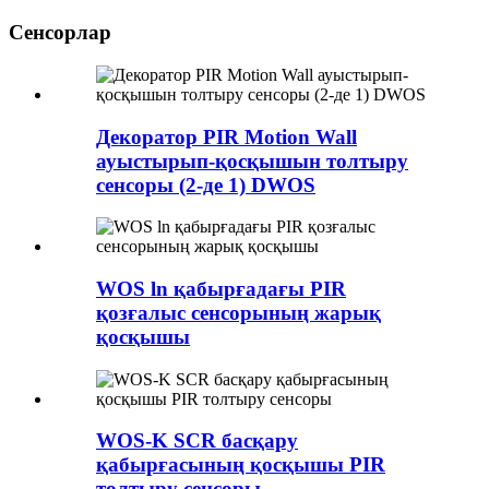
Сенсорлар
Декоратор PIR Motion Wall
ауыстырып-қосқышын толтыру
сенсоры (2-де 1) DWOS
WOS ln қабырғадағы PIR
қозғалыс сенсорының жарық
қосқышы
WOS-K SCR басқару
қабырғасының қосқышы PIR
толтыру сенсоры