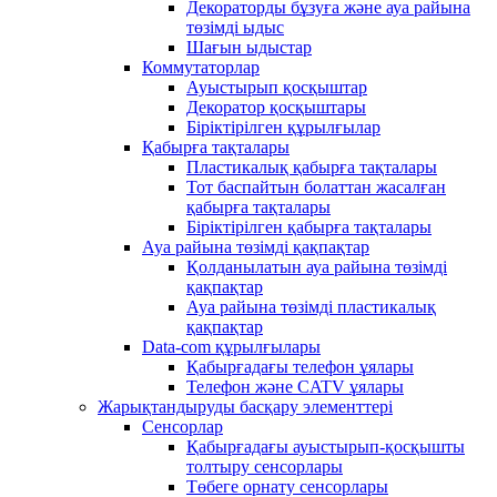
Декораторды бұзуға және ауа райына
төзімді ыдыс
Шағын ыдыстар
Коммутаторлар
Ауыстырып қосқыштар
Декоратор қосқыштары
Біріктірілген құрылғылар
Қабырға тақталары
Пластикалық қабырға тақталары
Тот баспайтын болаттан жасалған
қабырға тақталары
Біріктірілген қабырға тақталары
Ауа райына төзімді қақпақтар
Қолданылатын ауа райына төзімді
қақпақтар
Ауа райына төзімді пластикалық
қақпақтар
Data-com құрылғылары
Қабырғадағы телефон ұялары
Телефон және CATV ұялары
Жарықтандыруды басқару элементтері
Сенсорлар
Қабырғадағы ауыстырып-қосқышты
толтыру сенсорлары
Төбеге орнату сенсорлары