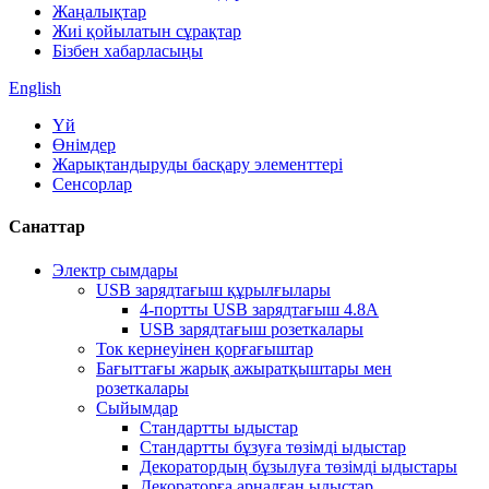
Жаңалықтар
Жиі қойылатын сұрақтар
Бізбен хабарласыңы
English
Үй
Өнімдер
Жарықтандыруды басқару элементтері
Сенсорлар
Санаттар
Электр сымдары
USB зарядтағыш құрылғылары
4-портты USB зарядтағыш 4.8A
USB зарядтағыш розеткалары
Ток кернеуінен қорғағыштар
Бағыттағы жарық ажыратқыштары мен
розеткалары
Сыйымдар
Стандартты ыдыстар
Стандартты бұзуға төзімді ыдыстар
Декоратордың бұзылуға төзімді ыдыстары
Декораторға арналған ыдыстар