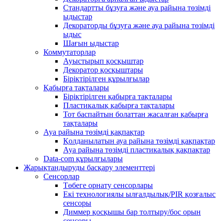
Стандартты бұзуға және ауа райына төзімді
ыдыстар
Декораторды бұзуға және ауа райына төзімді
ыдыс
Шағын ыдыстар
Коммутаторлар
Ауыстырып қосқыштар
Декоратор қосқыштары
Біріктірілген құрылғылар
Қабырға тақталары
Біріктірілген қабырға тақталары
Пластикалық қабырға тақталары
Тот баспайтын болаттан жасалған қабырға
тақталары
Ауа райына төзімді қақпақтар
Қолданылатын ауа райына төзімді қақпақтар
Ауа райына төзімді пластикалық қақпақтар
Data-com құрылғылары
Жарықтандыруды басқару элементтері
Сенсорлар
Төбеге орнату сенсорлары
Екі технологиялы ылғалдылық/PIR қозғалыс
сенсоры
Диммер қосқышы бар толтыру/бос орын
сенсоры