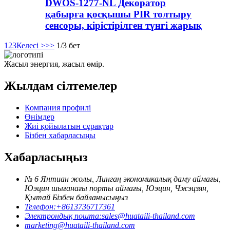
DWOS-1277-NL Декоратор
қабырға қосқышы PIR толтыру
сенсоры, кірістірілген түнгі жарық
1
2
3
Келесі >
>>
1/3 бет
Жасыл энергия, жасыл өмір.
Жылдам сілтемелер
Компания профилі
Өнімдер
Жиі қойылатын сұрақтар
Бізбен хабарласыңы
Хабарласыңыз
№ 6 Янтиан жолы, Лингаң экономикалық даму аймағы,
Юэцин шығанағы порты аймағы, Юэцин, Чжэцзян,
Қытай Бізбен байланысыңыз
Телефон:
+8613736717361
Электрондық пошта:
sales@huataili-thailand.com
marketing@huataili-thailand.com