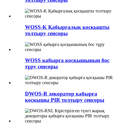
WOSS-K Қабырғалық қосқышты
толтыру сенсоры
WOSS қабырға қосқышының бос
тұру сенсоры
DWOS-R декоратор қабырға
қосқышы PIR толтыру сенсоры