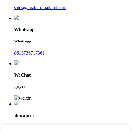
sales@huataili-thailand.com
Whatsapp
Whatsapp
8613736717361
WeChat
Джуди
Жоғарғы