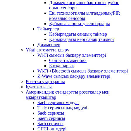
Диммер қосқышы бар толтыру/бос
орын сенсоры
Екі технологиялы ылғалдылық/PIR
қозғалыс сенсоры
Қабырғаға орнату сенсорлары
Таймерлер
Қабырғадағы сандық таймер
Қабырғадағы кері санақ таймері
Диммерлер
Үйді автоматтандыру
Wi-Fi сымсыз басқару элементтері
Солтүстік америка
Басқа нарық
Wi-Fi +Bluetooth сымсыз басқару элементтері
Z-Wave сымсыз басқару элементтері
Розетка ұзартқышы
Қуат жолағы
Американдық стандартты розеткалар мен
ажыратқыштар
Saeb сериялы модулі
Тігіс сериясының модулі
Saeb сериясы
Saem сериясы
Sarh сериясы
GFCI өнімдері