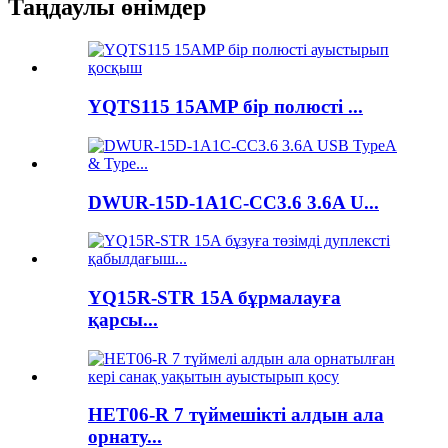
Таңдаулы өнімдер
YQTS115 15AMP бір полюсті ...
DWUR-15D-1A1C-CC3.6 3.6A U...
YQ15R-STR 15A бұрмалауға
қарсы...
HET06-R 7 түймешікті алдын ала
орнату...