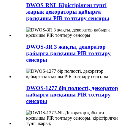
DWOS-RNL Кірістірілген түнгі
жарық декораторы қабырға
қосқышы PIR толтыру сенсоры
DWOS-3R 3 жақты, декоратор
қабырға қосқышы PIR толтыру
сенсоры
DWOS-1277 бір полюсті, декоратор
қабырға қосқышы PIR толтыру
сенсоры