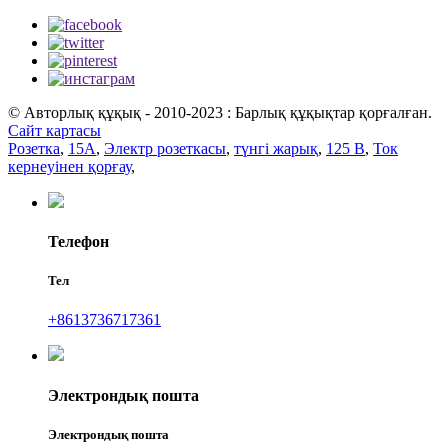
© Авторлық құқық - 2010-2023 : Барлық құқықтар қорғалған.
Сайт картасы
Розетка
,
15А
,
Электр розеткасы
,
түнгі жарық
,
125 В
,
Ток
кернеуінен қорғау
,
Телефон
Тел
+8613736717361
Электрондық пошта
Электрондық пошта