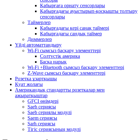
Қабырғаға орнату сенсорлары
Қабырғадағы ауыстырып-қосқышты толтыру
сенсорлары
Таймерлер
Қабырғадағы кері санақ таймері
Қабырғадағы сандық таймер
Диммерлер
Үйді автоматтандыру
Wi-Fi сымсыз басқару элементтері
Солтүстік америка
Басқа нарық
Wi-Fi +Bluetooth сымсыз басқару элементтері
Z-Wave сымсыз басқару элементтері
Розетка ұзартқышы
Қуат жолағы
Американдық стандартты розеткалар мен
ажыратқыштар
GFCI өнімдері
Saeb сериясы
Saeb сериялы модулі
Saem сериясы
Sarh сериясы
Тігіс сериясының модулі