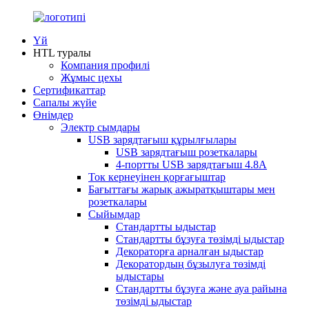
Үй
HTL туралы
Компания профилі
Жұмыс цехы
Сертификаттар
Сапалы жүйе
Өнімдер
Электр сымдары
USB зарядтағыш құрылғылары
USB зарядтағыш розеткалары
4-портты USB зарядтағыш 4.8A
Ток кернеуінен қорғағыштар
Бағыттағы жарық ажыратқыштары мен
розеткалары
Сыйымдар
Стандартты ыдыстар
Стандартты бұзуға төзімді ыдыстар
Декораторға арналған ыдыстар
Декоратордың бұзылуға төзімді
ыдыстары
Стандартты бұзуға және ауа райына
төзімді ыдыстар