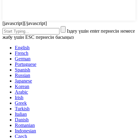
[javascript]
[/javascript]
Іздеу үшін enter пернесін немесе
жабу үшін ESC пернесін басыңыз
English
French
German
Portuguese
Spanish
Russian
Japanese
Korean
Arabic
Irish
Greek
Turkish
Italian
Danish
Romanian
Indonesian
Czech