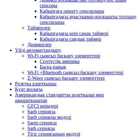
сенсоры
Қабырғаға орнату сенсорлары
Қабырғадағы ауыстырып-қосқышты толтыру
сенсорлары
Таймерлер
Қабырғадағы кері санақ таймері
Қабырғадағы сандық таймер
Диммерлер
Үйді автоматтандыру
Wi-Fi сымсыз басқару элементтері
Солтүстік америка
Басқа нарық
Wi-Fi +Bluetooth сымсыз басқару элементтері
Z-Wave сымсыз басқару элементтері
Розетка ұзартқышы
Қуат жолағы
Американдық стандартты розеткалар мен
ажыратқыштар
GFCI өнімдері
Saeb сериясы
Saeb сериялы модулі
Saem сериясы
Sarh сериясы
Тігіс сериясының модулі