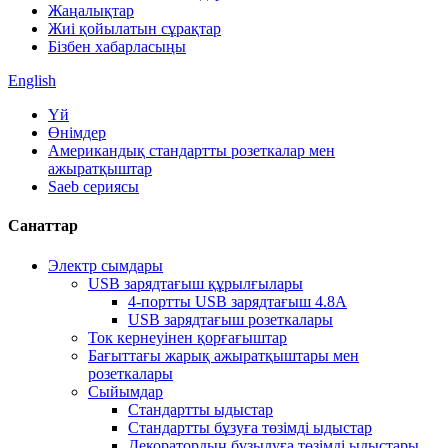
Жаңалықтар
Жиі қойылатын сұрақтар
Бізбен хабарласыңы
English
Үй
Өнімдер
Американдық стандартты розеткалар мен
ажыратқыштар
Saeb сериясы
Санаттар
Электр сымдары
USB зарядтағыш құрылғылары
4-портты USB зарядтағыш 4.8A
USB зарядтағыш розеткалары
Ток кернеуінен қорғағыштар
Бағыттағы жарық ажыратқыштары мен
розеткалары
Сыйымдар
Стандартты ыдыстар
Стандартты бұзуға төзімді ыдыстар
Декоратордың бұзылуға төзімді ыдыстары