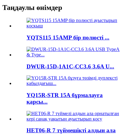
Таңдаулы өнімдер
YQTS115 15AMP бір полюсті ...
DWUR-15D-1A1C-CC3.6 3.6A U...
YQ15R-STR 15A бұрмалауға
қарсы...
HET06-R 7 түймешікті алдын ала