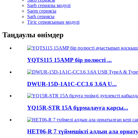
Saeb сериялы модулі
Saem сериясы
Sarh сериясы
Тігіс сериясының модулі
Таңдаулы өнімдер
YQTS115 15AMP бір полюсті ...
DWUR-15D-1A1C-CC3.6 3.6A U...
YQ15R-STR 15A бұрмалауға қарсы...
HET06-R 7 түймешікті алдын ала орнату.