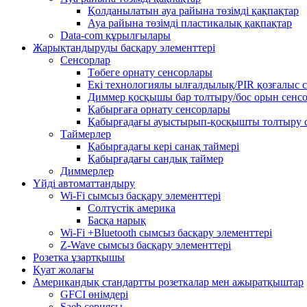
Қолданылатын ауа райына төзімді қақпақтар
Ауа райына төзімді пластикалық қақпақтар
Data-com құрылғылары
Жарықтандыруды басқару элементтері
Сенсорлар
Төбеге орнату сенсорлары
Екі технологиялы ылғалдылық/PIR қозғалыс 
Диммер қосқышы бар толтыру/бос орын сенс
Қабырғаға орнату сенсорлары
Қабырғадағы ауыстырып-қосқышты толтыру 
Таймерлер
Қабырғадағы кері санақ таймері
Қабырғадағы сандық таймер
Диммерлер
Үйді автоматтандыру
Wi-Fi сымсыз басқару элементтері
Солтүстік америка
Басқа нарық
Wi-Fi +Bluetooth сымсыз басқару элементтері
Z-Wave сымсыз басқару элементтері
Розетка ұзартқышы
Қуат жолағы
Американдық стандартты розеткалар мен ажыратқыштар
GFCI өнімдері
Saeb сериясы