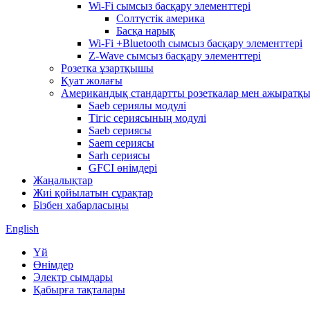
Wi-Fi сымсыз басқару элементтері
Солтүстік америка
Басқа нарық
Wi-Fi +Bluetooth сымсыз басқару элементтері
Z-Wave сымсыз басқару элементтері
Розетка ұзартқышы
Қуат жолағы
Американдық стандартты розеткалар мен ажыратқ
Saeb сериялы модулі
Тігіс сериясының модулі
Saeb сериясы
Saem сериясы
Sarh сериясы
GFCI өнімдері
Жаңалықтар
Жиі қойылатын сұрақтар
Бізбен хабарласыңы
English
Үй
Өнімдер
Электр сымдары
Қабырға тақталары