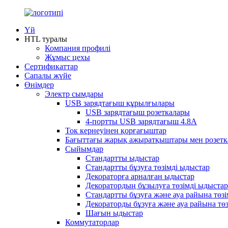
Үй
HTL туралы
Компания профилі
Жұмыс цехы
Сертификаттар
Сапалы жүйе
Өнімдер
Электр сымдары
USB зарядтағыш құрылғылары
USB зарядтағыш розеткалары
4-портты USB зарядтағыш 4.8A
Ток кернеуінен қорғағыштар
Бағыттағы жарық ажыратқыштары мен розетк
Сыйымдар
Стандартты ыдыстар
Стандартты бұзуға төзімді ыдыстар
Декораторға арналған ыдыстар
Декоратордың бұзылуға төзімді ыдыста
Стандартты бұзуға және ауа райына төз
Декораторды бұзуға және ауа райына тө
Шағын ыдыстар
Коммутаторлар