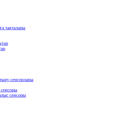
ға тақталары
қтар
тар
тыру сенсорлары
 сенсоры
алыс сенсоры