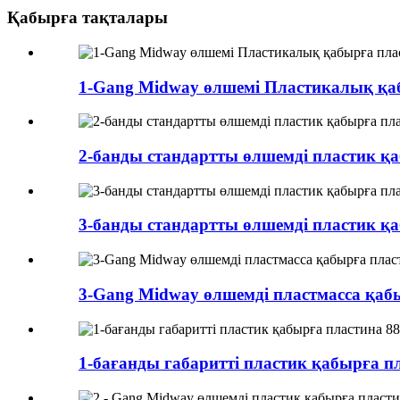
Қабырға тақталары
1-Gang Midway өлшемі Пластикалық қа
2-банды стандартты өлшемді пластик қаб
3-банды стандартты өлшемді пластик қаб
3-Gang Midway өлшемді пластмасса қаб
1-бағанды ​​габаритті пластик қабырға 