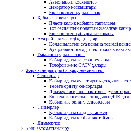
Ауыстырып қосқыштар
Декоратор қосқыштары
Біріктірілген құрылғылар
Қабырға тақталары
Пластикалық қабырға тақталары
Тот баспайтын болаттан жасалған қабыр
Біріктірілген қабырға тақталары
Ауа райына төзімді қақпақтар
Қолданылатын ауа райына төзімді қақпа
Ауа райына төзімді пластикалық қақпақ
Data-com құрылғылары
Қабырғадағы телефон ұялары
Телефон және CATV ұялары
Жарықтандыруды басқару элементтері
Сенсорлар
Қабырғадағы ауыстырып-қосқышты тол
Төбеге орнату сенсорлары
Диммер қосқышы бар толтыру/бос орын
Екі технологиялы ылғалдылық/PIR қозғ
Қабырғаға орнату сенсорлары
Таймерлер
Қабырғадағы сандық таймер
Қабырғадағы кері санақ таймері
Диммерлер
Үйді автоматтандыру