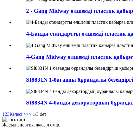
2 - Gang Midway өлшемді пластик қабы
4-Банды стандартты өлшемді пластик қаб
4-Gang Midway өлшемді пластик қабырғ
SI8831N 1-бағанды ​​бұрандалы безендір
SI8834N 4-банды декоратордың бұранд
1
2
3
Келесі >
>>
1/3 бет
Жасыл энергия, жасыл өмір.