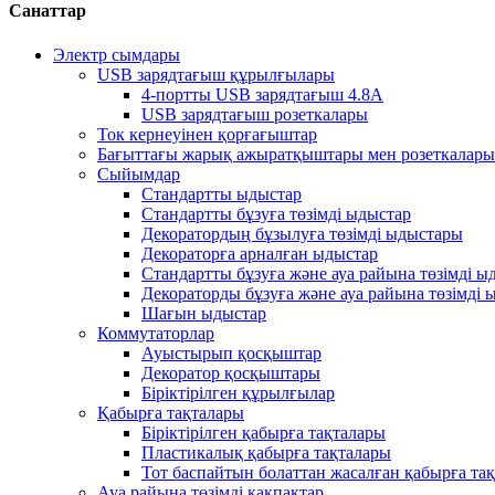
Санаттар
Электр сымдары
USB зарядтағыш құрылғылары
4-портты USB зарядтағыш 4.8A
USB зарядтағыш розеткалары
Ток кернеуінен қорғағыштар
Бағыттағы жарық ажыратқыштары мен розеткалары
Сыйымдар
Стандартты ыдыстар
Стандартты бұзуға төзімді ыдыстар
Декоратордың бұзылуға төзімді ыдыстары
Декораторға арналған ыдыстар
Стандартты бұзуға және ауа райына төзімді ы
Декораторды бұзуға және ауа райына төзімді 
Шағын ыдыстар
Коммутаторлар
Ауыстырып қосқыштар
Декоратор қосқыштары
Біріктірілген құрылғылар
Қабырға тақталары
Біріктірілген қабырға тақталары
Пластикалық қабырға тақталары
Тот баспайтын болаттан жасалған қабырға та
Ауа райына төзімді қақпақтар