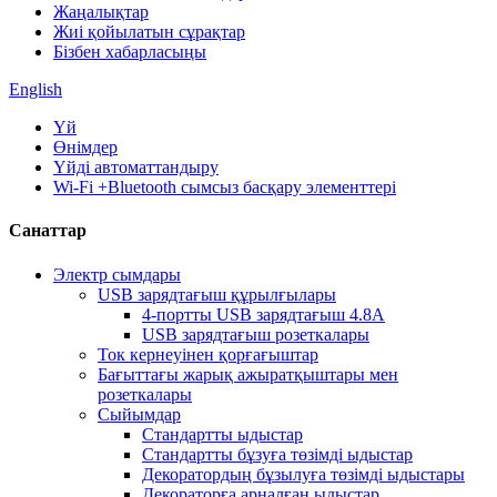
Жаңалықтар
Жиі қойылатын сұрақтар
Бізбен хабарласыңы
English
Үй
Өнімдер
Үйді автоматтандыру
Wi-Fi +Bluetooth сымсыз басқару элементтері
Санаттар
Электр сымдары
USB зарядтағыш құрылғылары
4-портты USB зарядтағыш 4.8A
USB зарядтағыш розеткалары
Ток кернеуінен қорғағыштар
Бағыттағы жарық ажыратқыштары мен
розеткалары
Сыйымдар
Стандартты ыдыстар
Стандартты бұзуға төзімді ыдыстар
Декоратордың бұзылуға төзімді ыдыстары
Декораторға арналған ыдыстар