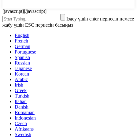
[javascript]
[/javascript]
Іздеу үшін enter пернесін немесе
жабу үшін ESC пернесін басыңыз
English
French
German
Portuguese
Spanish
Russian
Japanese
Korean
Arabic
Irish
Greek
Turkish
Italian
Danish
Romanian
Indonesian
Czech
Afrikaans
Swedish