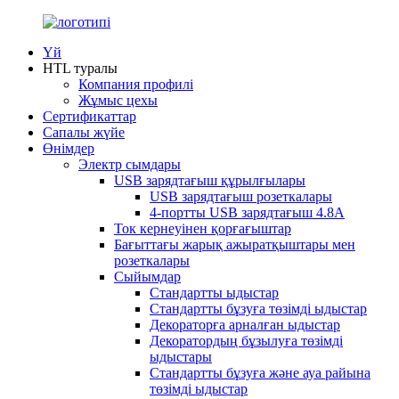
Үй
HTL туралы
Компания профилі
Жұмыс цехы
Сертификаттар
Сапалы жүйе
Өнімдер
Электр сымдары
USB зарядтағыш құрылғылары
USB зарядтағыш розеткалары
4-портты USB зарядтағыш 4.8A
Ток кернеуінен қорғағыштар
Бағыттағы жарық ажыратқыштары мен
розеткалары
Сыйымдар
Стандартты ыдыстар
Стандартты бұзуға төзімді ыдыстар
Декораторға арналған ыдыстар
Декоратордың бұзылуға төзімді
ыдыстары
Стандартты бұзуға және ауа райына
төзімді ыдыстар