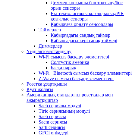
Диммер қосқышы бар толтыру/бос
орын сенсоры
Екі технологиялы ылғалдылық/PIR
қозғалыс сенсоры
Қабырғаға орнату сенсорлары
Таймерлер
Қабырғадағы сандық таймер
Қабырғадағы кері санақ таймері
Диммерлер
Үйді автоматтандыру
Wi-Fi сымсыз басқару элементтері
Солтүстік америка
Басқа нарық
Wi-Fi +Bluetooth сымсыз басқару элементтері
Z-Wave сымсыз басқару элементтері
Розетка ұзартқышы
Қуат жолағы
Американдық стандартты розеткалар мен
ажыратқыштар
Saeb сериялы модулі
Тігіс сериясының модулі
Saeb сериясы
Saem сериясы
Sarh сериясы
GFCI өнімдері