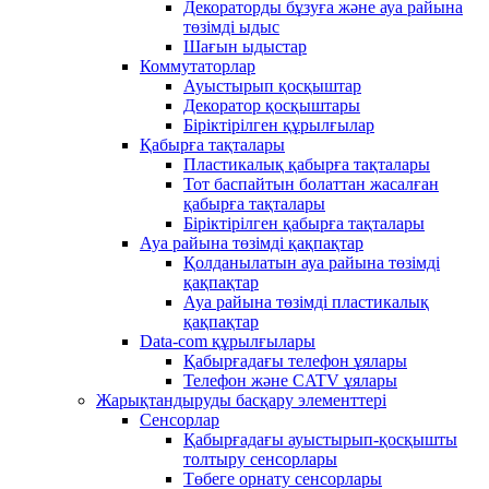
Декораторды бұзуға және ауа райына
төзімді ыдыс
Шағын ыдыстар
Коммутаторлар
Ауыстырып қосқыштар
Декоратор қосқыштары
Біріктірілген құрылғылар
Қабырға тақталары
Пластикалық қабырға тақталары
Тот баспайтын болаттан жасалған
қабырға тақталары
Біріктірілген қабырға тақталары
Ауа райына төзімді қақпақтар
Қолданылатын ауа райына төзімді
қақпақтар
Ауа райына төзімді пластикалық
қақпақтар
Data-com құрылғылары
Қабырғадағы телефон ұялары
Телефон және CATV ұялары
Жарықтандыруды басқару элементтері
Сенсорлар
Қабырғадағы ауыстырып-қосқышты
толтыру сенсорлары
Төбеге орнату сенсорлары