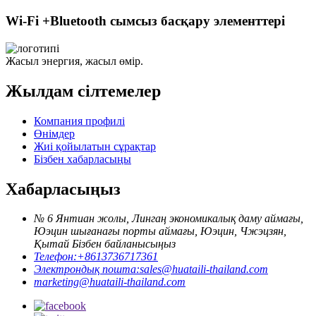
Wi-Fi +Bluetooth сымсыз басқару элементтері
Жасыл энергия, жасыл өмір.
Жылдам сілтемелер
Компания профилі
Өнімдер
Жиі қойылатын сұрақтар
Бізбен хабарласыңы
Хабарласыңыз
№ 6 Янтиан жолы, Лингаң экономикалық даму аймағы,
Юэцин шығанағы порты аймағы, Юэцин, Чжэцзян,
Қытай Бізбен байланысыңыз
Телефон:
+8613736717361
Электрондық пошта:
sales@huataili-thailand.com
marketing@huataili-thailand.com