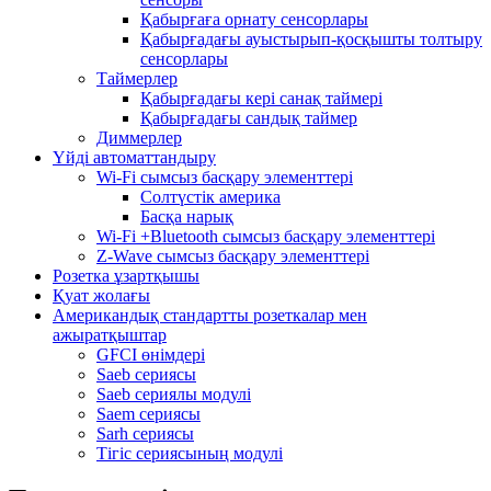
Қабырғаға орнату сенсорлары
Қабырғадағы ауыстырып-қосқышты толтыру
сенсорлары
Таймерлер
Қабырғадағы кері санақ таймері
Қабырғадағы сандық таймер
Диммерлер
Үйді автоматтандыру
Wi-Fi сымсыз басқару элементтері
Солтүстік америка
Басқа нарық
Wi-Fi +Bluetooth сымсыз басқару элементтері
Z-Wave сымсыз басқару элементтері
Розетка ұзартқышы
Қуат жолағы
Американдық стандартты розеткалар мен
ажыратқыштар
GFCI өнімдері
Saeb сериясы
Saeb сериялы модулі
Saem сериясы
Sarh сериясы
Тігіс сериясының модулі