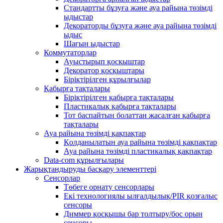
Стандартты бұзуға және ауа райына төзімді
ыдыстар
Декораторды бұзуға және ауа райына төзімді
ыдыс
Шағын ыдыстар
Коммутаторлар
Ауыстырып қосқыштар
Декоратор қосқыштары
Біріктірілген құрылғылар
Қабырға тақталары
Біріктірілген қабырға тақталары
Пластикалық қабырға тақталары
Тот баспайтын болаттан жасалған қабырға
тақталары
Ауа райына төзімді қақпақтар
Қолданылатын ауа райына төзімді қақпақтар
Ауа райына төзімді пластикалық қақпақтар
Data-com құрылғылары
Жарықтандыруды басқару элементтері
Сенсорлар
Төбеге орнату сенсорлары
Екі технологиялы ылғалдылық/PIR қозғалыс
сенсоры
Диммер қосқышы бар толтыру/бос орын
сенсоры