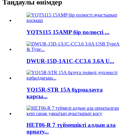
Таңдаулы өнімдер
YQTS115 15AMP бір полюсті ...
DWUR-15D-1A1C-CC3.6 3.6A U...
YQ15R-STR 15A бұрмалауға
қарсы...
HET06-R 7 түймешікті алдын ала
орнату...