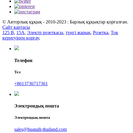
© Авторлық құқық - 2010-2023 : Барлық құқықтар қорғалған.
Сайт картасы
125 В
,
15А
,
Электр розеткасы
,
түнгі жарық
,
Розетка
,
Ток
кернеуінен қорғау
,
Телефон
Тел
+8613736717361
Электрондық пошта
Электрондық пошта
sales@huataili-thailand.com