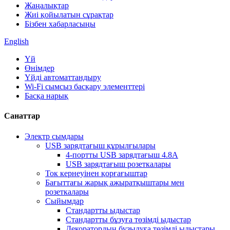
Жаңалықтар
Жиі қойылатын сұрақтар
Бізбен хабарласыңы
English
Үй
Өнімдер
Үйді автоматтандыру
Wi-Fi сымсыз басқару элементтері
Басқа нарық
Санаттар
Электр сымдары
USB зарядтағыш құрылғылары
4-портты USB зарядтағыш 4.8A
USB зарядтағыш розеткалары
Ток кернеуінен қорғағыштар
Бағыттағы жарық ажыратқыштары мен
розеткалары
Сыйымдар
Стандартты ыдыстар
Стандартты бұзуға төзімді ыдыстар
Декоратордың бұзылуға төзімді ыдыстары