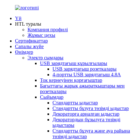
Үй
HTL туралы
Компания профилі
Жұмыс цехы
Сертификаттар
Сапалы жүйе
Өнімдер
Электр сымдары
USB зарядтағыш құрылғылары
USB зарядтағыш розеткалары
4-портты USB зарядтағыш 4.8A
Ток кернеуінен қорғағыштар
Бағыттағы жарық ажыратқыштары мен
розеткалары
Сыйымдар
Стандартты ыдыстар
Стандартты бұзуға төзімді ыдыстар
Декораторға арналған ыдыстар
Декоратордың бұзылуға төзімді
ыдыстары
Стандартты бұзуға және ауа райына
төзімді ыдыстар