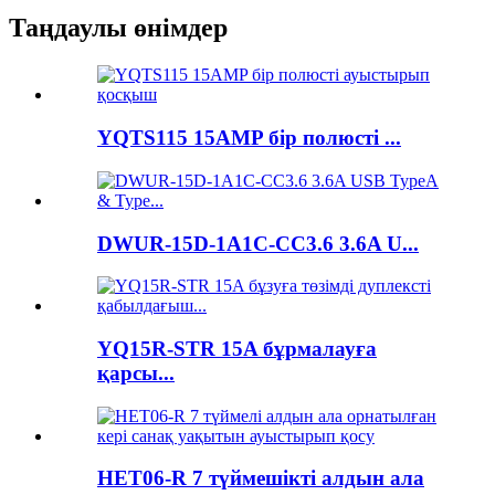
Таңдаулы өнімдер
YQTS115 15AMP бір полюсті ...
DWUR-15D-1A1C-CC3.6 3.6A U...
YQ15R-STR 15A бұрмалауға
қарсы...
HET06-R 7 түймешікті алдын ала