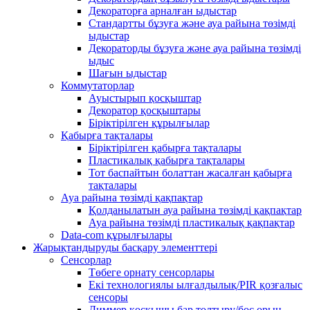
Декораторға арналған ыдыстар
Стандартты бұзуға және ауа райына төзімді
ыдыстар
Декораторды бұзуға және ауа райына төзімді
ыдыс
Шағын ыдыстар
Коммутаторлар
Ауыстырып қосқыштар
Декоратор қосқыштары
Біріктірілген құрылғылар
Қабырға тақталары
Біріктірілген қабырға тақталары
Пластикалық қабырға тақталары
Тот баспайтын болаттан жасалған қабырға
тақталары
Ауа райына төзімді қақпақтар
Қолданылатын ауа райына төзімді қақпақтар
Ауа райына төзімді пластикалық қақпақтар
Data-com құрылғылары
Жарықтандыруды басқару элементтері
Сенсорлар
Төбеге орнату сенсорлары
Екі технологиялы ылғалдылық/PIR қозғалыс
сенсоры
Диммер қосқышы бар толтыру/бос орын