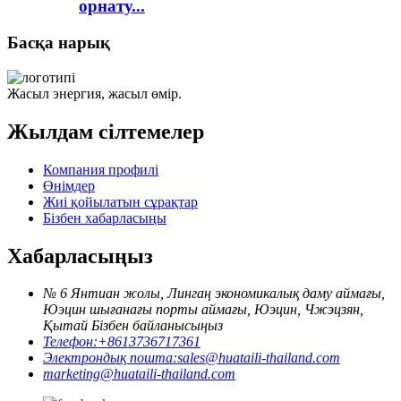
орнату...
Басқа нарық
Жасыл энергия, жасыл өмір.
Жылдам сілтемелер
Компания профилі
Өнімдер
Жиі қойылатын сұрақтар
Бізбен хабарласыңы
Хабарласыңыз
№ 6 Янтиан жолы, Лингаң экономикалық даму аймағы,
Юэцин шығанағы порты аймағы, Юэцин, Чжэцзян,
Қытай Бізбен байланысыңыз
Телефон:
+8613736717361
Электрондық пошта:
sales@huataili-thailand.com
marketing@huataili-thailand.com