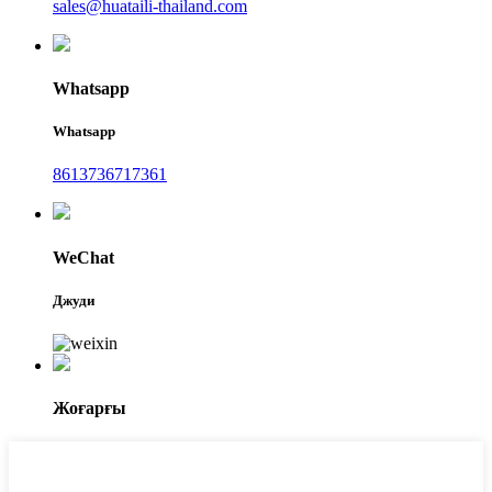
sales@huataili-thailand.com
Whatsapp
Whatsapp
8613736717361
WeChat
Джуди
Жоғарғы