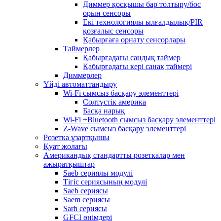
Диммер қосқышы бар толтыру/бос
орын сенсоры
Екі технологиялы ылғалдылық/PIR
қозғалыс сенсоры
Қабырғаға орнату сенсорлары
Таймерлер
Қабырғадағы сандық таймер
Қабырғадағы кері санақ таймері
Диммерлер
Үйді автоматтандыру
Wi-Fi сымсыз басқару элементтері
Солтүстік америка
Басқа нарық
Wi-Fi +Bluetooth сымсыз басқару элементтері
Z-Wave сымсыз басқару элементтері
Розетка ұзартқышы
Қуат жолағы
Американдық стандартты розеткалар мен
ажыратқыштар
Saeb сериялы модулі
Тігіс сериясының модулі
Saeb сериясы
Saem сериясы
Sarh сериясы
GFCI өнімдері