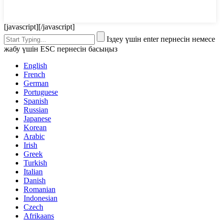
[javascript]
[/javascript]
Іздеу үшін enter пернесін немесе
жабу үшін ESC пернесін басыңыз
English
French
German
Portuguese
Spanish
Russian
Japanese
Korean
Arabic
Irish
Greek
Turkish
Italian
Danish
Romanian
Indonesian
Czech
Afrikaans