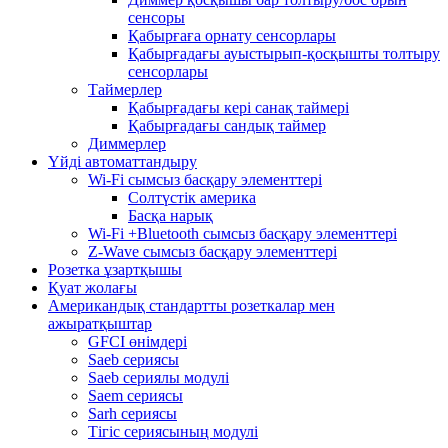
сенсоры
Қабырғаға орнату сенсорлары
Қабырғадағы ауыстырып-қосқышты толтыру
сенсорлары
Таймерлер
Қабырғадағы кері санақ таймері
Қабырғадағы сандық таймер
Диммерлер
Үйді автоматтандыру
Wi-Fi сымсыз басқару элементтері
Солтүстік америка
Басқа нарық
Wi-Fi +Bluetooth сымсыз басқару элементтері
Z-Wave сымсыз басқару элементтері
Розетка ұзартқышы
Қуат жолағы
Американдық стандартты розеткалар мен
ажыратқыштар
GFCI өнімдері
Saeb сериясы
Saeb сериялы модулі
Saem сериясы
Sarh сериясы
Тігіс сериясының модулі