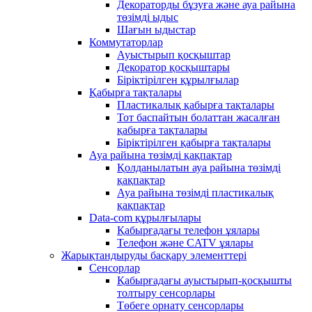
Декораторды бұзуға және ауа райына
төзімді ыдыс
Шағын ыдыстар
Коммутаторлар
Ауыстырып қосқыштар
Декоратор қосқыштары
Біріктірілген құрылғылар
Қабырға тақталары
Пластикалық қабырға тақталары
Тот баспайтын болаттан жасалған
қабырға тақталары
Біріктірілген қабырға тақталары
Ауа райына төзімді қақпақтар
Қолданылатын ауа райына төзімді
қақпақтар
Ауа райына төзімді пластикалық
қақпақтар
Data-com құрылғылары
Қабырғадағы телефон ұялары
Телефон және CATV ұялары
Жарықтандыруды басқару элементтері
Сенсорлар
Қабырғадағы ауыстырып-қосқышты
толтыру сенсорлары
Төбеге орнату сенсорлары