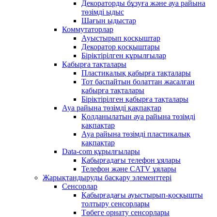
Декораторды бұзуға және ауа райына
төзімді ыдыс
Шағын ыдыстар
Коммутаторлар
Ауыстырып қосқыштар
Декоратор қосқыштары
Біріктірілген құрылғылар
Қабырға тақталары
Пластикалық қабырға тақталары
Тот баспайтын болаттан жасалған
қабырға тақталары
Біріктірілген қабырға тақталары
Ауа райына төзімді қақпақтар
Қолданылатын ауа райына төзімді
қақпақтар
Ауа райына төзімді пластикалық
қақпақтар
Data-com құрылғылары
Қабырғадағы телефон ұялары
Телефон және CATV ұялары
Жарықтандыруды басқару элементтері
Сенсорлар
Қабырғадағы ауыстырып-қосқышты
толтыру сенсорлары
Төбеге орнату сенсорлары