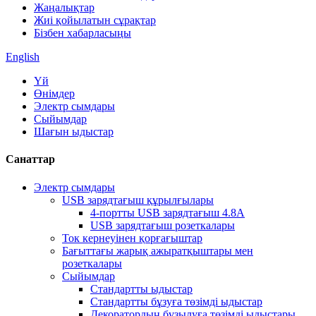
Жаңалықтар
Жиі қойылатын сұрақтар
Бізбен хабарласыңы
English
Үй
Өнімдер
Электр сымдары
Сыйымдар
Шағын ыдыстар
Санаттар
Электр сымдары
USB зарядтағыш құрылғылары
4-портты USB зарядтағыш 4.8A
USB зарядтағыш розеткалары
Ток кернеуінен қорғағыштар
Бағыттағы жарық ажыратқыштары мен
розеткалары
Сыйымдар
Стандартты ыдыстар
Стандартты бұзуға төзімді ыдыстар
Декоратордың бұзылуға төзімді ыдыстары