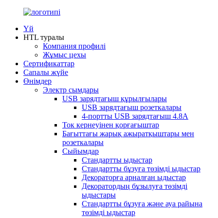
Үй
HTL туралы
Компания профилі
Жұмыс цехы
Сертификаттар
Сапалы жүйе
Өнімдер
Электр сымдары
USB зарядтағыш құрылғылары
USB зарядтағыш розеткалары
4-портты USB зарядтағыш 4.8A
Ток кернеуінен қорғағыштар
Бағыттағы жарық ажыратқыштары мен
розеткалары
Сыйымдар
Стандартты ыдыстар
Стандартты бұзуға төзімді ыдыстар
Декораторға арналған ыдыстар
Декоратордың бұзылуға төзімді
ыдыстары
Стандартты бұзуға және ауа райына
төзімді ыдыстар