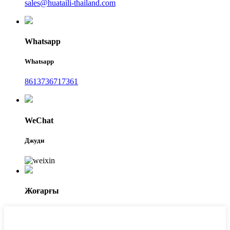
sales@huataili-thailand.com
Whatsapp
Whatsapp
8613736717361
WeChat
Джуди
Жоғарғы