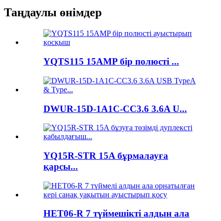
Таңдаулы өнімдер
YQTS115 15AMP бір полюсті ...
DWUR-15D-1A1C-CC3.6 3.6A U...
YQ15R-STR 15A бұрмалауға
қарсы...
HET06-R 7 түймешікті алдын ала