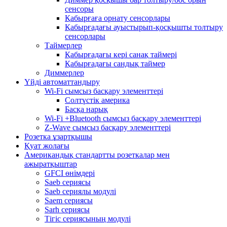
сенсоры
Қабырғаға орнату сенсорлары
Қабырғадағы ауыстырып-қосқышты толтыру
сенсорлары
Таймерлер
Қабырғадағы кері санақ таймері
Қабырғадағы сандық таймер
Диммерлер
Үйді автоматтандыру
Wi-Fi сымсыз басқару элементтері
Солтүстік америка
Басқа нарық
Wi-Fi +Bluetooth сымсыз басқару элементтері
Z-Wave сымсыз басқару элементтері
Розетка ұзартқышы
Қуат жолағы
Американдық стандартты розеткалар мен
ажыратқыштар
GFCI өнімдері
Saeb сериясы
Saeb сериялы модулі
Saem сериясы
Sarh сериясы
Тігіс сериясының модулі