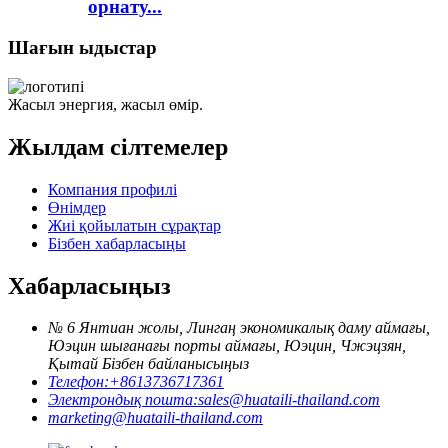
орнату...
Шағын ыдыстар
Жасыл энергия, жасыл өмір.
Жылдам сілтемелер
Компания профилі
Өнімдер
Жиі қойылатын сұрақтар
Бізбен хабарласыңы
Хабарласыңыз
№ 6 Янтиан жолы, Лингаң экономикалық даму аймағы,
Юэцин шығанағы порты аймағы, Юэцин, Чжэцзян,
Қытай Бізбен байланысыңыз
Телефон:
+8613736717361
Электрондық пошта:
sales@huataili-thailand.com
marketing@huataili-thailand.com