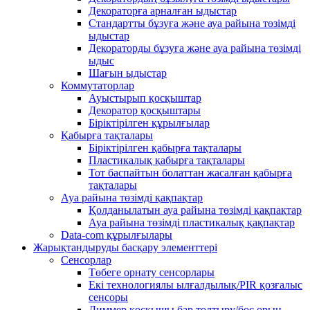
Декораторға арналған ыдыстар
Стандартты бұзуға және ауа райына төзімді
ыдыстар
Декораторды бұзуға және ауа райына төзімді
ыдыс
Шағын ыдыстар
Коммутаторлар
Ауыстырып қосқыштар
Декоратор қосқыштары
Біріктірілген құрылғылар
Қабырға тақталары
Біріктірілген қабырға тақталары
Пластикалық қабырға тақталары
Тот баспайтын болаттан жасалған қабырға
тақталары
Ауа райына төзімді қақпақтар
Қолданылатын ауа райына төзімді қақпақтар
Ауа райына төзімді пластикалық қақпақтар
Data-com құрылғылары
Жарықтандыруды басқару элементтері
Сенсорлар
Төбеге орнату сенсорлары
Екі технологиялы ылғалдылық/PIR қозғалыс
сенсоры
Диммер қосқышы бар толтыру/бос орын