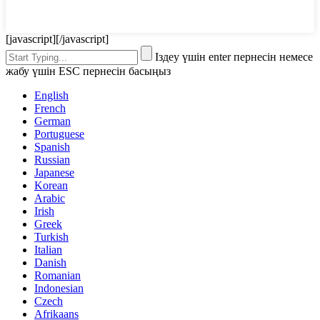
[javascript]
[/javascript]
Іздеу үшін enter пернесін немесе
жабу үшін ESC пернесін басыңыз
English
French
German
Portuguese
Spanish
Russian
Japanese
Korean
Arabic
Irish
Greek
Turkish
Italian
Danish
Romanian
Indonesian
Czech
Afrikaans