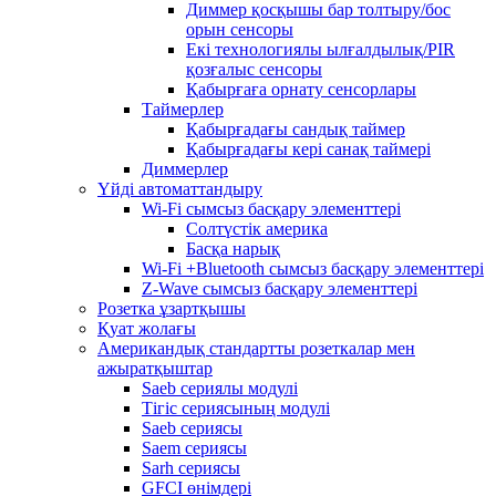
Диммер қосқышы бар толтыру/бос
орын сенсоры
Екі технологиялы ылғалдылық/PIR
қозғалыс сенсоры
Қабырғаға орнату сенсорлары
Таймерлер
Қабырғадағы сандық таймер
Қабырғадағы кері санақ таймері
Диммерлер
Үйді автоматтандыру
Wi-Fi сымсыз басқару элементтері
Солтүстік америка
Басқа нарық
Wi-Fi +Bluetooth сымсыз басқару элементтері
Z-Wave сымсыз басқару элементтері
Розетка ұзартқышы
Қуат жолағы
Американдық стандартты розеткалар мен
ажыратқыштар
Saeb сериялы модулі
Тігіс сериясының модулі
Saeb сериясы
Saem сериясы
Sarh сериясы
GFCI өнімдері