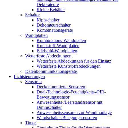
Dekorateure
Kleine Behälter
Schalter
Kippschalter
Dekorateurschalter
Kombinationsgeräte
Wandplatten
Kombinations-Wandplatten
Kunststoff-Wandplatten
Edelstahl-Wandplatten
Wetterfeste Abdeckungen
Wetterfeste Abdeckungen für den Einsatz
Wetterfeste Kunststoffabdeckungen
Datenkommunikationsgeräte
Lichtsteuerungen
Sensoren
Deckenmontierte Sensoren
Dual-Technologie-Feuchtigkeits-/PIR-
Bewegungssensor
Anwesenheits-/Leerstandssensor mit
Dimmschalter
Anwesenheitssensoren zur Wandmontage
Wandschalter-Belegungssensoren
Timer
Countdown-Timer für die Wandmontage