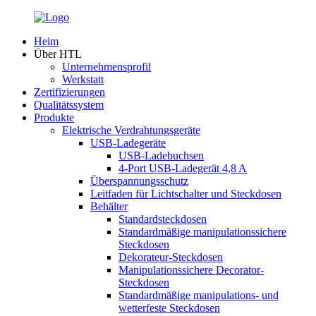
Heim
Über HTL
Unternehmensprofil
Werkstatt
Zertifizierungen
Qualitätssystem
Produkte
Elektrische Verdrahtungsgeräte
USB-Ladegeräte
USB-Ladebuchsen
4-Port USB-Ladegerät 4,8 A
Überspannungsschutz
Leitfaden für Lichtschalter und Steckdosen
Behälter
Standardsteckdosen
Standardmäßige manipulationssichere
Steckdosen
Dekorateur-Steckdosen
Manipulationssichere Decorator-
Steckdosen
Standardmäßige manipulations- und
wetterfeste Steckdosen