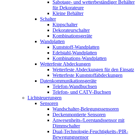
Sabotage- und wetterbeständiger Behälter
für Dekorateure
Kleine Behälter
Schalter
Kippschalter
Dekorateurschalter
Kombinationsgeräte
Wandplatten
Kunststoff-Wandplatten
Edelstahl-Wandplatten
Kombinations-Wandplatten
Wetterfeste Abdeckungen
Wetterfeste Abdeckungen für den Einsatz
Wetterfeste Kunststoffabdeckungen
Datenkommunikationsgeräte
Telefon-Wandbuchsen
Telefon- und CATV-Buchsen
Lichtsteuerungen
Sensoren
Wandschalter-Belegungssensoren
Deckenmontierte Sensoren
Anwesenheits-/Leerstandssensor mit
Dimmschalter
Dual-Technologie-Feuchtigkeits-/PIR-
Bewegungssensor