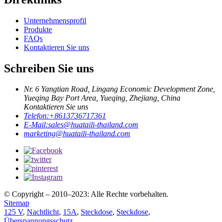
Unternehmensprofil
Produkte
FAQs
Kontaktieren Sie uns
Schreiben Sie uns
Nr. 6 Yangtian Road, Lingang Economic Development Zone,
Yueqing Bay Port Area, Yueqing, Zhejiang, China
Kontaktieren Sie uns
Telefon:
+8613736717361
E-Mail:
sales@huataili-thailand.com
marketing@huataili-thailand.com
© Copyright – 2010–2023: Alle Rechte vorbehalten.
Sitemap
125 V
,
Nachtlicht
,
15A
,
Steckdose
,
Steckdose
,
Überspannungsschutz
,