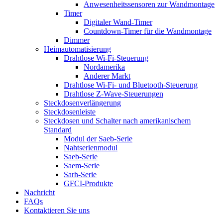
Anwesenheitssensoren zur Wandmontage
Timer
Digitaler Wand-Timer
Countdown-Timer für die Wandmontage
Dimmer
Heimautomatisierung
Drahtlose Wi-Fi-Steuerung
Nordamerika
Anderer Markt
Drahtlose Wi-Fi- und Bluetooth-Steuerung
Drahtlose Z-Wave-Steuerungen
Steckdosenverlängerung
Steckdosenleiste
Steckdosen und Schalter nach amerikanischem
Standard
Modul der Saeb-Serie
Nahtserienmodul
Saeb-Serie
Saem-Serie
Sarh-Serie
GFCI-Produkte
Nachricht
FAQs
Kontaktieren Sie uns