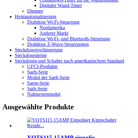
Digitaler Wand-Timer
Dimmer
Heimautomatisierung
Drahtlose Wi-Fi-Steuerung
Nordamerika
Anderer Markt
Drahtlose Wi-Fi- und Bluetooth-Steuerung
Drahtlose Z-Wave-Steuerungen
Steckdosenverlängerung
Steckdosenleiste
Steckdosen und Schalter nach amerikanischem Standard
GFCI-Produkte
Saeb-Serie
Modul der Saeb-Serie
Saem-Serie
Sarh-Serie
Nahtserienmodul
Ausgewählte Produkte
YQTS115 15AMP einpolig ...