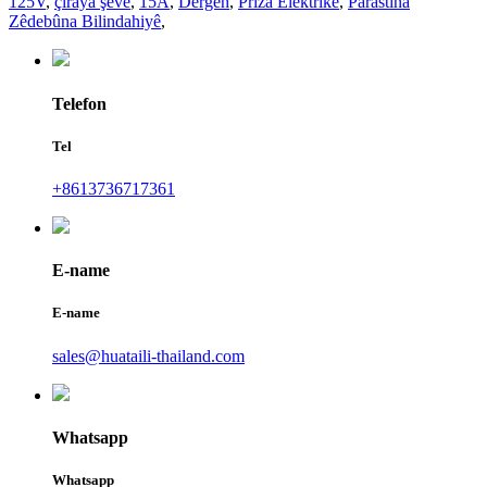
125V
,
çiraya şevê
,
15A
,
Dergeh
,
Priza Elektrîkê
,
Parastina
Zêdebûna Bilindahiyê
,
Telefon
Tel
+8613736717361
E-name
E-name
sales@huataili-thailand.com
Whatsapp
Whatsapp