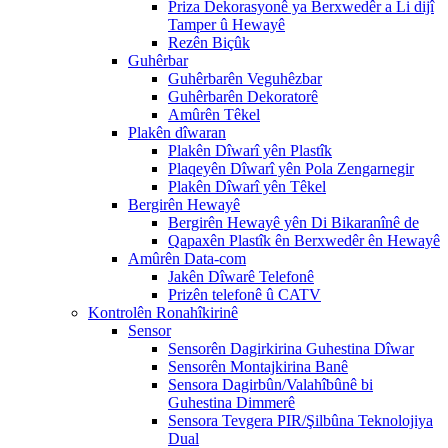
Priza Dekorasyonê ya Berxwedêr a Li dijî
Tamper û Hewayê
Rezên Biçûk
Guhêrbar
Guhêrbarên Veguhêzbar
Guhêrbarên Dekoratorê
Amûrên Têkel
Plakên dîwaran
Plakên Dîwarî yên Plastîk
Plaqeyên Dîwarî yên Pola Zengarnegir
Plakên Dîwarî yên Têkel
Bergirên Hewayê
Bergirên Hewayê yên Di Bikaranînê de
Qapaxên Plastîk ên Berxwedêr ên Hewayê
Amûrên Data-com
Jakên Dîwarê Telefonê
Prizên telefonê û CATV
Kontrolên Ronahîkirinê
Sensor
Sensorên Dagirkirina Guhestina Dîwar
Sensorên Montajkirina Banê
Sensora Dagirbûn/Valahîbûnê bi
Guhestina Dimmerê
Sensora Tevgera PIR/Şilbûna Teknolojiya
Dual