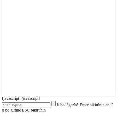
[javascript]
[/javascript]
Ji bo lêgerînê Enter bikirtînin an jî
ji bo girtinê ESC bikirtînin