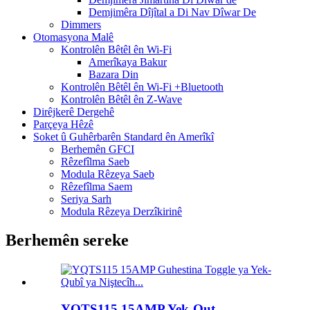
Demjimêra Dîjîtal a Di Nav Dîwar De
Dimmers
Otomasyona Malê
Kontrolên Bêtêl ên Wi-Fi
Amerîkaya Bakur
Bazara Din
Kontrolên Bêtêl ên Wi-Fi +Bluetooth
Kontrolên Bêtêl ên Z-Wave
Dirêjkerê Dergehê
Parçeya Hêzê
Soket û Guhêrbarên Standard ên Amerîkî
Berhemên GFCI
Rêzefîlma Saeb
Modula Rêzeya Saeb
Rêzefîlma Saem
Seriya Sarh
Modula Rêzeya Derzîkirinê
Berhemên sereke
YQTS115 15AMP Yek-Qut ...