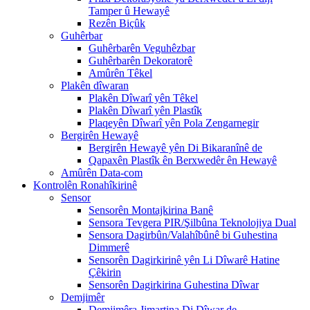
Tamper û Hewayê
Rezên Biçûk
Guhêrbar
Guhêrbarên Veguhêzbar
Guhêrbarên Dekoratorê
Amûrên Têkel
Plakên dîwaran
Plakên Dîwarî yên Têkel
Plakên Dîwarî yên Plastîk
Plaqeyên Dîwarî yên Pola Zengarnegir
Bergirên Hewayê
Bergirên Hewayê yên Di Bikaranînê de
Qapaxên Plastîk ên Berxwedêr ên Hewayê
Amûrên Data-com
Kontrolên Ronahîkirinê
Sensor
Sensorên Montajkirina Banê
Sensora Tevgera PIR/Şilbûna Teknolojiya Dual
Sensora Dagirbûn/Valahîbûnê bi Guhestina
Dimmerê
Sensorên Dagirkirinê yên Li Dîwarê Hatine
Çêkirin
Sensorên Dagirkirina Guhestina Dîwar
Demjimêr
Demjimêra Jimartina Di Dîwar de