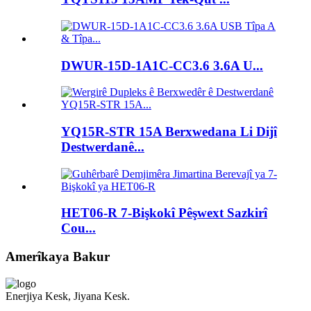
DWUR-15D-1A1C-CC3.6 3.6A U...
YQ15R-STR 15A Berxwedana Li Dijî
Destwerdanê...
HET06-R 7-Bişkokî Pêşwext Sazkirî
Cou...
Amerîkaya Bakur
Enerjiya Kesk, Jiyana Kesk.