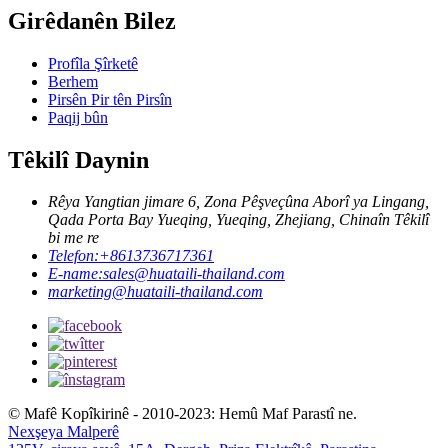
Girêdanên Bilez
Profîla Şîrketê
Berhem
Pirsên Pir tên Pirsîn
Paqij bûn
Têkilî Daynin
Rêya Yangtian jimare 6, Zona Pêşveçûna Aborî ya Lingang,
Qada Porta Bay Yueqing, Yueqing, Zhejiang, Chinaîn Têkilî
bi me re
Telefon:
+8613736717361
E-name:
sales@huataili-thailand.com
marketing@huataili-thailand.com
© Mafê Kopîkirinê - 2010-2023: Hemû Maf Parastî ne.
Nexşeya Malperê