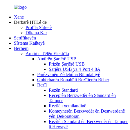
Xane
Derbarê HTLê de
Profîla Şîrketê
Dikana Kar
Sertîfîkayên
Sîstema Kalîteyê
Berhem
Amûrên Têlên Elektrîkî
Amûrên Şarjêrê USB
Prizên Şarjêrê USB
Şarjêra USB ya 4-Port 4.8A
Parêzvanên Zêdebûna Bilindahiyê
Guhêrbarên Ronahî û Rezîfterên Rêber
Rezîl
Rezên Standard
Receptên Berxwedêr ên Standard ên
Tamper
Rezîlên xemilandinê
Konteynerên Berxwedêr ên Destwerdanê
yên Dekoratoran
Rezîlên Standard ên Berxwedêr ên Tamper
û Hewayê