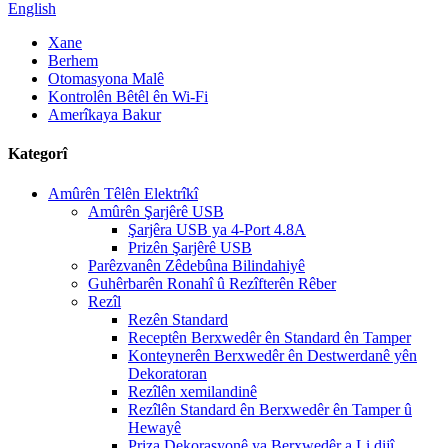
English
Xane
Berhem
Otomasyona Malê
Kontrolên Bêtêl ên Wi-Fi
Amerîkaya Bakur
Kategorî
Amûrên Têlên Elektrîkî
Amûrên Şarjêrê USB
Şarjêra USB ya 4-Port 4.8A
Prizên Şarjêrê USB
Parêzvanên Zêdebûna Bilindahiyê
Guhêrbarên Ronahî û Rezîfterên Rêber
Rezîl
Rezên Standard
Receptên Berxwedêr ên Standard ên Tamper
Konteynerên Berxwedêr ên Destwerdanê yên
Dekoratoran
Rezîlên xemilandinê
Rezîlên Standard ên Berxwedêr ên Tamper û
Hewayê
Priza Dekorasyonê ya Berxwedêr a Li dijî