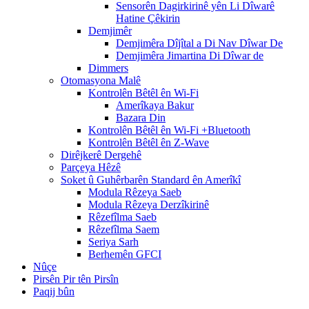
Sensorên Dagirkirinê yên Li Dîwarê
Hatine Çêkirin
Demjimêr
Demjimêra Dîjîtal a Di Nav Dîwar De
Demjimêra Jimartina Di Dîwar de
Dimmers
Otomasyona Malê
Kontrolên Bêtêl ên Wi-Fi
Amerîkaya Bakur
Bazara Din
Kontrolên Bêtêl ên Wi-Fi +Bluetooth
Kontrolên Bêtêl ên Z-Wave
Dirêjkerê Dergehê
Parçeya Hêzê
Soket û Guhêrbarên Standard ên Amerîkî
Modula Rêzeya Saeb
Modula Rêzeya Derzîkirinê
Rêzefîlma Saeb
Rêzefîlma Saem
Seriya Sarh
Berhemên GFCI
Nûçe
Pirsên Pir tên Pirsîn
Paqij bûn