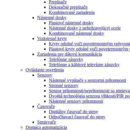
Prepínače
Dekoračné prepínače
Kombinované zariadenia
Nástenné dosky
Plastové nástenné dosky
Nástenné dosky z nehrdzavejúcej ocele
Kombinované nástenné dosky
Vodotesné kryty
Kryty odolné voči poveternostným vplyvom
Plastové kryty odolné voči poveternostným
Zariadenia pre dátovú komunikáciu
Telefónne zásuvky
Telefónne a káblové televízne zásuvky
Ovládanie osvetlenia
Senzory
Nástenné vypínače s senzormi prítomnosti
Stropné senzory
Senzor prítomnosti/neprítomnosti so stmiev
Dvojitá technológia senzora vlhkosti/PIR p
Nástenné senzory prítomnosti
Časovače
Digitálny časovač do steny
Odpočítavací časovač do steny
Stmievače
Domáca automatizácia