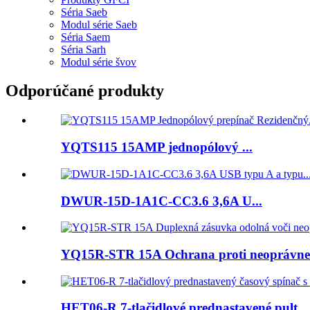
Séria Saeb
Modul série Saeb
Séria Saem
Séria Sarh
Modul série švov
Odporúčané produkty
YQTS115 15AMP jednopólový ...
DWUR-15D-1A1C-CC3.6 3,6A U...
YQ15R-STR 15A Ochrana proti neoprávnene
HET06-R 7-tlačidlové prednastavené pult...