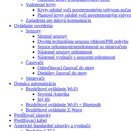
Vodotesné kryty
Kryty odolné voči poveternostným vplyvom počas
Plastové kryty odolné voči poveternostným vplyv
Zariadenia pre dátovú komunikáciu
Ovládanie osvetlenia
Senzory
Stropné senzory
Dvojitá technológia senzora vlhkosti/PIR pohybu
Senzor prítomnosti/neprítomnosti so stmievačom
Nástenné senzory prítomnosti
Nástenné vypínače s senzormi prítomnosti
Časovače
Odpočítavací časovač do steny
Digitálny časovač do steny
Stmievače
Domáca automatizácia
Bezdrôtové ovládanie Wi-Fi
Severná Amerika
Iný trh
Bezdrôtové ovládanie Wi-Fi + Bluetooth
Bezdrôtové ovládanie Z-Wave
Predĺžovač zásuvky
Predlžovací kábel
Americké štandardné zásuvky a vypínače
Produkty GFCI