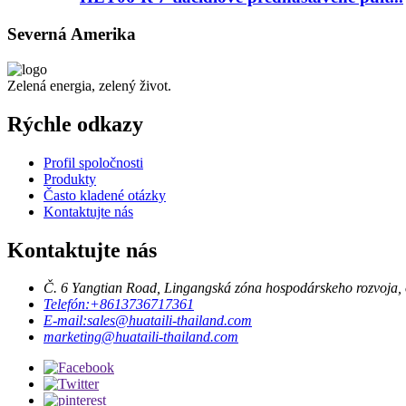
Severná Amerika
Zelená energia, zelený život.
Rýchle odkazy
Profil spoločnosti
Produkty
Často kladené otázky
Kontaktujte nás
Kontaktujte nás
Č. 6 Yangtian Road, Lingangská zóna hospodárskeho rozvoja, o
Telefón:
+8613736717361
E-mail:
sales@huataili-thailand.com
marketing@huataili-thailand.com