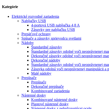
Kategórie
Elektrické rozvodné zariadenia
Nabíjačky USB
4-portová USB nabíjačka 4,8 A
Zásuvky pre nabíjačku USB
Prepäťové ochrany
Spínače a zásuvky sprievodcu svetlami
Nádoby
Štandardné zásuvky
Štandardné zásuvky odolné voči neoprávnenej man
Dekoračné zásuvky odolné voči neoprávnenej man
Dekoračné nádoby
Štandardné zásuvky odolné voči neoprávnenej ma
Zásuvka odolná voči neoprávnenej manipulácii a 
Malé nádoby
Prepínače
Prepínače
Dekoračné prepínače
Kombinované zariadenia
Nástenné dosky
Kombinované nástenné dosky
Plastové nástenné dosky
Nástenné dosky z nehrdzavejúcej ocele