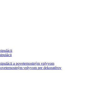
ipulácii
ipulácii
nipulácii a poveternostným vplyvom
poveternostným vplyvom pre dekoratérov