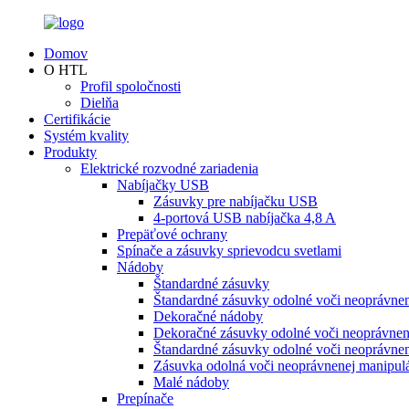
Domov
O HTL
Profil spoločnosti
Dielňa
Certifikácie
Systém kvality
Produkty
Elektrické rozvodné zariadenia
Nabíjačky USB
Zásuvky pre nabíjačku USB
4-portová USB nabíjačka 4,8 A
Prepäťové ochrany
Spínače a zásuvky sprievodcu svetlami
Nádoby
Štandardné zásuvky
Štandardné zásuvky odolné voči neoprávnen
Dekoračné nádoby
Dekoračné zásuvky odolné voči neoprávnen
Štandardné zásuvky odolné voči neoprávne
Zásuvka odolná voči neoprávnenej manipulá
Malé nádoby
Prepínače