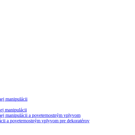
ej manipulácii
ej manipulácii
nej manipulácii a poveternostným vplyvom
cii a poveternostným vplyvom pre dekoratérov