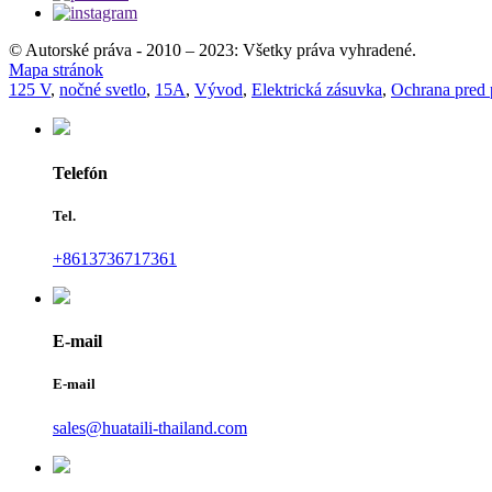
© Autorské práva - 2010 – 2023: Všetky práva vyhradené.
Mapa stránok
125 V
,
nočné svetlo
,
15A
,
Vývod
,
Elektrická zásuvka
,
Ochrana pred 
Telefón
Tel.
+8613736717361
E-mail
E-mail
sales@huataili-thailand.com