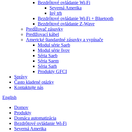
Bezdrôtové ovládanie Wi-Fi
Severná Amerika
Iný trh
Bezdrôtové ovládanie Wi-Fi + Bluetooth
Bezdrôtové ovládanie Z-Wave
Predĺžovač zásuvky
Predlžovací kábel
Americké štandardné zásuvky a vypínače
Modul série Saeb
Modul série švov
Séria Saeb
Séria Saem
Séria Sarh
Produkty GFCI
Správy
Často kladené otázky
Kontaktujte nás
English
Domov
Produkty
Domáca automatizácia
Bezdrôtové ovládanie Wi-Fi
Severná Amerika