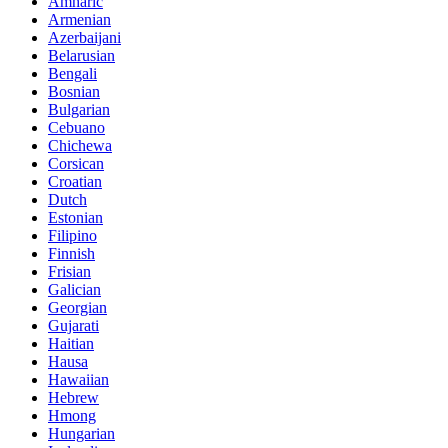
Amharic
Armenian
Azerbaijani
Belarusian
Bengali
Bosnian
Bulgarian
Cebuano
Chichewa
Corsican
Croatian
Dutch
Estonian
Filipino
Finnish
Frisian
Galician
Georgian
Gujarati
Haitian
Hausa
Hawaiian
Hebrew
Hmong
Hungarian