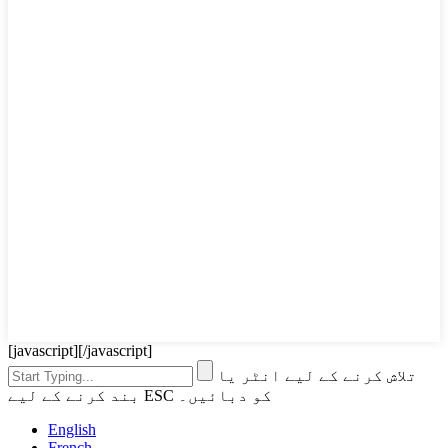
[javascript]
[/javascript]
تلاش کرنے کے لیے انٹر یا
بند کرنے کے لیے ESC کو دبائیں۔
English
French