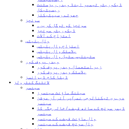
ڈیکوریٹر ٹیمپر اینڈ ویدر ریزسٹنٹ
ریسپٹیکل
چھوٹے رسیپٹیکلز
سوئچز
سوئچز کو ٹوگل کریں۔
ڈیکوریٹر سوئچز
امتزاج کے آلات
وال پلیٹس
امتزاج وال پلیٹس
پلاسٹک وال پلیٹس
سٹینلیس سٹیل وال پلیٹس
ویدر پروف کور
زیر استعمال ویدر پروف کور
پلاسٹک ویدر پروف کور
ڈیٹا کام ڈیوائسز
لائٹنگ کنٹرولز
سینسر
سیلنگ ماؤنٹ سینسرز
دوہری ٹیکنالوجی نمی/پی آئی آر موشن
سینسر
ڈیمر سوئچ کے ساتھ قبضے / خالی جگہ کا
سینسر
وال ماؤنٹ قبضے کے سینسر
وال سوئچ قبضے کے سینسر
ٹائمرز