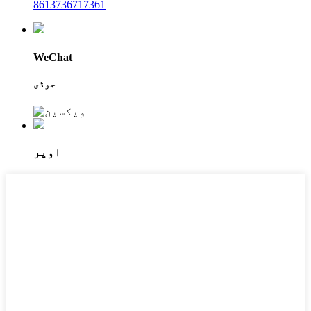
8613736717361
WeChat
جوڈی
اوپر