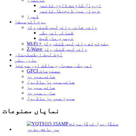
ان وال کاؤنٹ ڈاؤن ٹائمر
دیوار میں ڈیجیٹل ٹائمر
ڈمرز
ہوم آٹومیشن
وائی ​​فائی وائرلیس کنٹرولز
شمالی امریکہ
دوسری مارکیٹ
Wi-Fi + بلوٹوتھ وائرلیس کنٹرولز
Z-Wave وائرلیس کنٹرولز
آؤٹ لیٹ ایکسٹینڈر
پاور پٹی
امریکی معیاری ساکٹ اور سوئچز
GFCI مصنوعات
صائب سیریز
صائب سیریز ماڈیول
صائم سیریز
سارہ سیریز
سیون سیریز ماڈیول
نمایاں مصنوعات