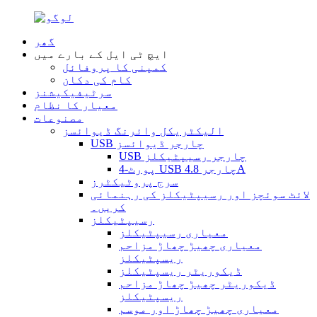
گھر
ایچ ٹی ایل کے بارے میں
کمپنی کا پروفائل
کام کی دکان
سرٹیفیکیشنز
معیار کا نظام
مصنوعات
الیکٹریکل وائرنگ ڈیوائسز
USB چارجر ڈیوائسز
USB چارجر رسیپٹیکلز
4-پورٹ USB چارجر 4.8A
سرج پروٹیکٹرز
لائٹ سوئچز اور رسیپٹیکلز کی رہنمائی
کریں۔
رسیپٹیکلز
معیاری رسیپٹیکلز
معیاری چھیڑ چھاڑ مزاحم
ریسپٹیکلز
ڈیکوریٹر ریسپٹیکلز
ڈیکوریٹر چھیڑ چھاڑ مزاحم
ریسپٹیکلز
معیاری چھیڑ چھاڑ اور موسم