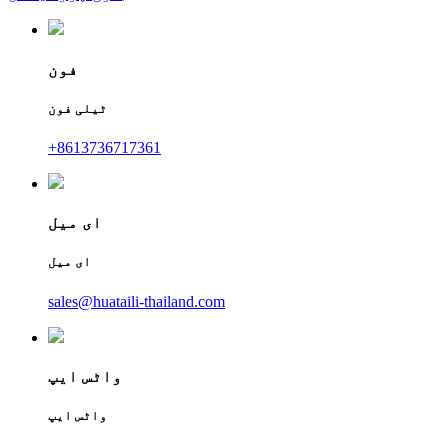
فون
ٹیلی فون
+8613736717361
ای میل
ای میل
sales@huataili-thailand.com
واٹس ایپ
واٹس ایپ