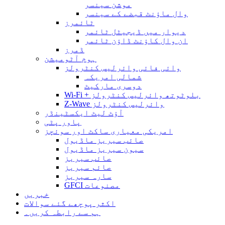
موشن سینسر
وال ماؤنٹ قبضے کے سینسر
ٹائمرز
دیوار میں ڈیجیٹل ٹائمر
ان وال کاؤنٹ ڈاؤن ٹائمر
ڈمرز
ہوم آٹومیشن
وائی ​​فائی وائرلیس کنٹرولز
شمالی امریکہ
دوسری مارکیٹ
Wi-Fi + بلوٹوتھ وائرلیس کنٹرولز
Z-Wave وائرلیس کنٹرولز
آؤٹ لیٹ ایکسٹینڈر
پاور پٹی
امریکی معیاری ساکٹ اور سوئچز
صائب سیریز ماڈیول
سیون سیریز ماڈیول
صائب سیریز
صائم سیریز
سارہ سیریز
GFCI مصنوعات
خبریں
اکثر پوچھے گئے سوالات
ہم سے رابطہ کریں۔