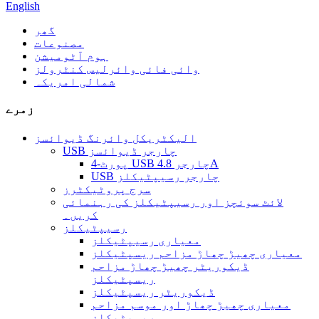
English
گھر
مصنوعات
ہوم آٹومیشن
وائی ​​فائی وائرلیس کنٹرولز
شمالی امریکہ
زمرے
الیکٹریکل وائرنگ ڈیوائسز
USB چارجر ڈیوائسز
4-پورٹ USB چارجر 4.8A
USB چارجر رسیپٹیکلز
سرج پروٹیکٹرز
لائٹ سوئچز اور رسیپٹیکلز کی رہنمائی
کریں۔
رسیپٹیکلز
معیاری رسیپٹیکلز
معیاری چھیڑ چھاڑ مزاحم ریسپٹیکلز
ڈیکوریٹر چھیڑ چھاڑ مزاحم
ریسپٹیکلز
ڈیکوریٹر ریسپٹیکلز
معیاری چھیڑ چھاڑ اور موسم مزاحم
ریسپٹیکلز