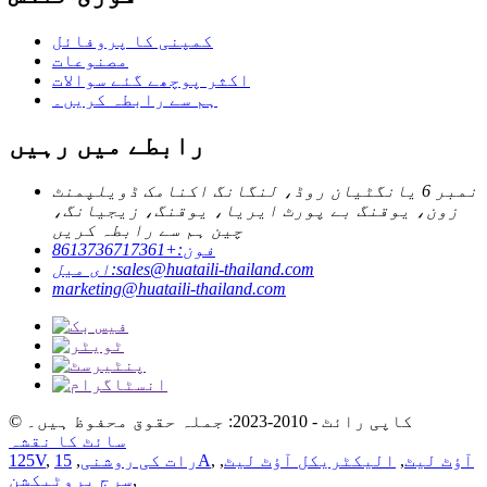
کمپنی کا پروفائل
مصنوعات
اکثر پوچھے گئے سوالات
ہم سے رابطہ کریں۔
رابطے میں رہیں
نمبر 6 یانگٹیان روڈ، لنگانگ اکنامک ڈویلپمنٹ
زون، یوقنگ بے پورٹ ایریا، یوقنگ، زیجیانگ،
چین ہم سے رابطہ کریں
فون:
+8613736717361
sales@huataili-thailand.com
ای میل:
marketing@huataili-thailand.com
© کاپی رائٹ - 2010-2023: جملہ حقوق محفوظ ہیں۔
سائٹ کا نقشہ
آؤٹ لیٹ
,
الیکٹریکل آؤٹ لیٹ
,
,
15A
رات کی روشنی
,
,
125V
,
سرج پروٹیکشن