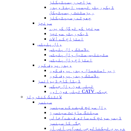
مزاحم ریسپٹیکلز
ڈیکوریٹر ٹیمپر اینڈ ویدر
ریزسٹنٹ ریسپٹیکل
چھوٹے رسیپٹیکلز
سوئچز
سوئچز کو ٹوگل کریں۔
ڈیکوریٹر سوئچز
امتزاج کے آلات
وال پلیٹس
پلاسٹک وال پلیٹس
سٹینلیس سٹیل وال پلیٹس
امتزاج وال پلیٹس
ویدر پروف کور
زیر استعمال ویدر پروف کور
پلاسٹک ویدر پروف کور
ڈیٹا کام ڈیوائسز
ٹیلی فون وال جیکس
ٹیلی فون اور CATV جیکس
لائٹنگ کنٹرولز
سینسر
وال سوئچ قبضے کے سینسر
سیلنگ ماؤنٹ سینسرز
ڈیمر سوئچ کے ساتھ قبضے / خالی
جگہ کا سینسر
دوہری ٹیکنالوجی نمی/پی آئی آر