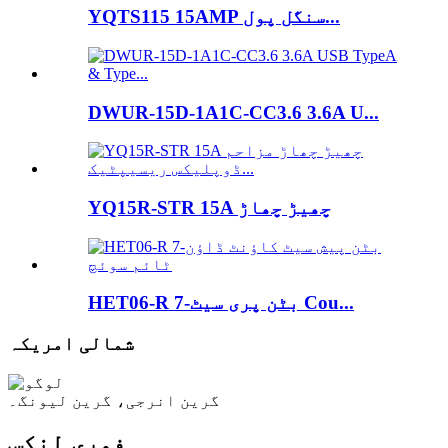
YQTS115 15AMP سنگل پول...
DWUR-15D-1A1C-CC3.6 3.6A U...
YQ15R-STR 15A چھیڑ چھاڑ
HET06-R 7-بٹن پری سیٹ Cou...
شمالی امریکہ
گرین انرجی، گرین لیونگ۔
فوری لنکس