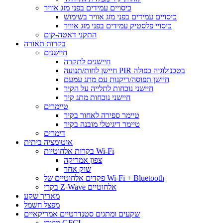
כיסויים עמידים בפני מזג אוויר
כיסויים עמידים בפני מזג אוויר בשימוש
כיסויי פלסטיק עמידים בפני מזג אוויר
התקני דאטה-קום
בקרות תאורה
חיישנים
חיישנים לתקרה
חיישן לחות/תנועה PIR בטכנולוגיה כפולה
חיישן תפוסה/ריקנות עם מתג עמעם
חיישני נוכחות לתלייה על הקיר
חיישני נוכחות מתג קיר
טיימרים
טיימר ספירה לאחור בקיר
טיימר דיגיטלי מובנה בקיר
דימרים
אוטומציה ביתית
בקרות אלחוטיות Wi-Fi
צפון אמריקה
שוק אחר
פקדים אלחוטיים של Wi-Fi + Bluetooth
בקרי Z-Wave אלחוטיים
מאריך שקע
מפצל חשמל
שקעים ומתגים סטנדרטיים אמריקאיים
מוצרי GFCI