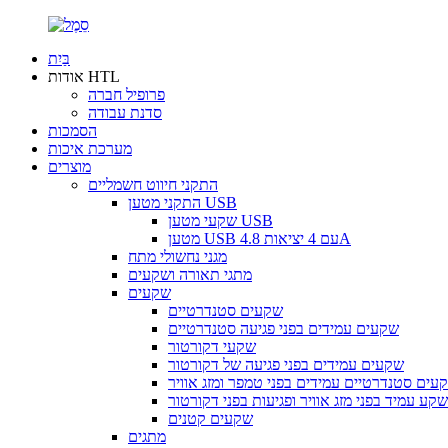
בַּיִת
אודות HTL
פרופיל חברה
סדנת עבודה
הסמכות
מערכת איכות
מוצרים
התקני חיווט חשמליים
התקני מטען USB
שקעי מטען USB
מטען USB עם 4 יציאות 4.8A
מגני נחשולי מתח
מתגי תאורה ושקעים
שקעים
שקעים סטנדרטיים
שקעים עמידים בפני פגיעה סטנדרטיים
שקעי דקורטור
שקעים עמידים בפני פגיעה של דקורטור
עים סטנדרטיים עמידים בפני טמפר ומזג אוויר
שקע עמיד בפני מזג אוויר ופגיעות בפני דקורטור
שקעים קטנים
מתגים