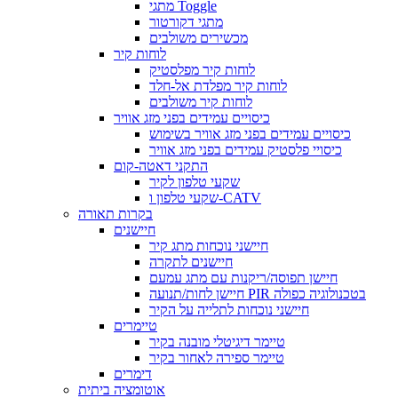
מתגי Toggle
מתגי דקורטור
מכשירים משולבים
לוחות קיר
לוחות קיר מפלסטיק
לוחות קיר מפלדת אל-חלד
לוחות קיר משולבים
כיסויים עמידים בפני מזג אוויר
כיסויים עמידים בפני מזג אוויר בשימוש
כיסויי פלסטיק עמידים בפני מזג אוויר
התקני דאטה-קום
שקעי טלפון לקיר
שקעי טלפון ו-CATV
בקרות תאורה
חיישנים
חיישני נוכחות מתג קיר
חיישנים לתקרה
חיישן תפוסה/ריקנות עם מתג עמעם
חיישן לחות/תנועה PIR בטכנולוגיה כפולה
חיישני נוכחות לתלייה על הקיר
טיימרים
טיימר דיגיטלי מובנה בקיר
טיימר ספירה לאחור בקיר
דימרים
אוטומציה ביתית