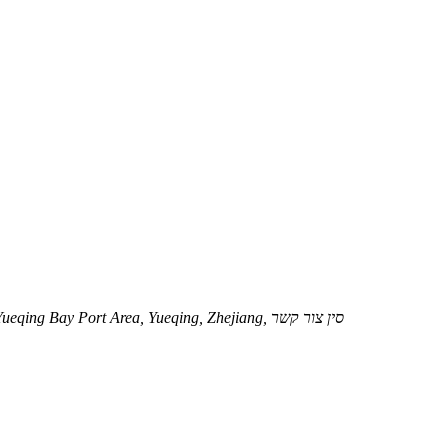
No. 6 Yangtian Road, Lingang Economic Development Zone, Yueqing Bay Port Area, Yueqing, Zhejiang, סין צור קשר