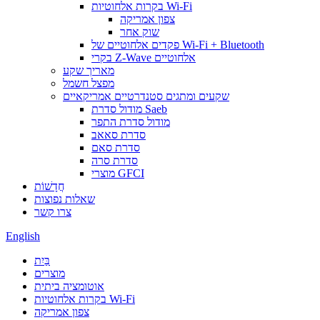
בקרות אלחוטיות Wi-Fi
צפון אמריקה
שוק אחר
פקדים אלחוטיים של Wi-Fi + Bluetooth
בקרי Z-Wave אלחוטיים
מאריך שקע
מפצל חשמל
שקעים ומתגים סטנדרטיים אמריקאיים
מודול סדרת Saeb
מודול סדרת התפר
סדרת סאאב
סדרת סאם
סדרת סרה
מוצרי GFCI
חֲדָשׁוֹת
שאלות נפוצות
צרו קשר
English
בַּיִת
מוצרים
אוטומציה ביתית
בקרות אלחוטיות Wi-Fi
צפון אמריקה