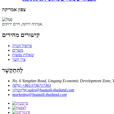
צפון אמריקה
אנרגיה ירוקה, חיים ירוקים.
קישורים מהירים
פרופיל חברה
מוצרים
שאלות נפוצות
צרו קשר
לְהִתְקַשֵׁר
‎+8613736717361
טֵלֵפוֹן:
sales@huataili-thailand.com
אֶלֶקטרוֹנִי:
marketing@huataili-thailand.com