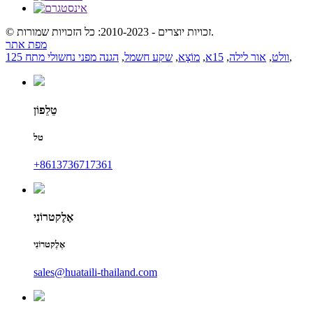
© זכויות יוצרים - 2010-2023: כל הזכויות שמורות.
מפת אתר
,
125 וולט
,
אור לילה
,
15א
,
מוֹצָא
,
שקע חשמל
,
הגנה מפני נחשולי מתח
טֵלֵפוֹן
טל
‎+8613736717361
אֶלֶקטרוֹנִי
אֶלֶקטרוֹנִי
sales@huataili-thailand.com