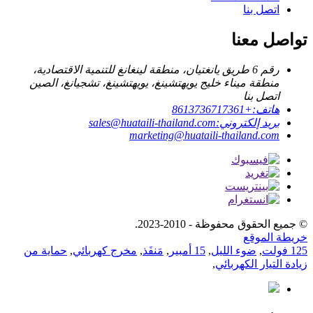
اتصل بنا
تواصل معنا
رقم 6 طريق يانغتيان، منطقة لينغانغ للتنمية الاقتصادية،
منطقة ميناء خليج يويهتشينغ، يويهتشينغ، تشجيانغ، الصين
اتصل بنا
هاتف:
+8613736717361
بريد إلكتروني:
sales@huataili-thailand.com
marketing@huataili-thailand.com
© جميع الحقوق محفوظة - 2010-2023.
خريطة الموقع
125 فولت
,
ضوء الليل
,
15 أمبير
,
مَنفَذ
,
مخرج كهربائي
,
حماية من
زيادة التيار الكهربائي
,