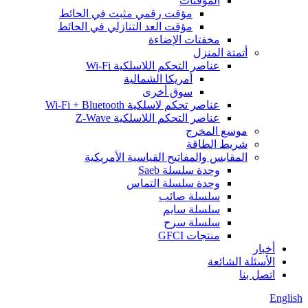
المؤقتات
مؤقت رقمي مثبت في الحائط
مؤقت العد التنازلي في الحائط
مخفتات الإضاءة
أتمتة المنزل
عناصر التحكم اللاسلكية Wi-Fi
أمريكا الشمالية
سوق أخرى
عناصر تحكم لاسلكية Wi-Fi + Bluetooth
عناصر التحكم اللاسلكية Z-Wave
موسع المخرج
شريط الطاقة
المقابس والمفاتيح القياسية الأمريكية
وحدة سلسلة Saeb
وحدة سلسلة التماس
سلسلة صائب
سلسلة سايم
سلسلة سرح
منتجات GFCI
أخبار
الأسئلة الشائعة
اتصل بنا
English