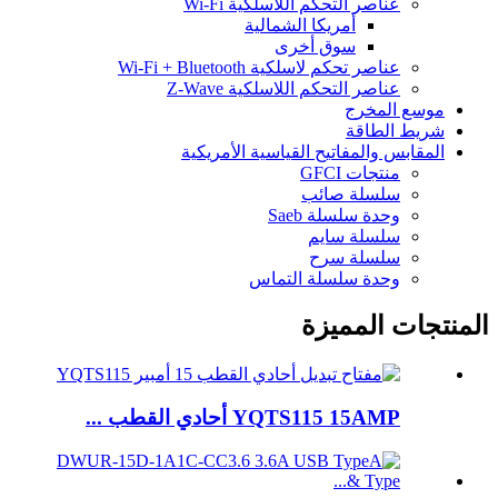
عناصر التحكم اللاسلكية Wi-Fi
أمريكا الشمالية
سوق أخرى
عناصر تحكم لاسلكية Wi-Fi + Bluetooth
عناصر التحكم اللاسلكية Z-Wave
موسع المخرج
شريط الطاقة
المقابس والمفاتيح القياسية الأمريكية
منتجات GFCI
سلسلة صائب
وحدة سلسلة Saeb
سلسلة سايم
سلسلة سرح
وحدة سلسلة التماس
المنتجات المميزة
YQTS115 15AMP أحادي القطب ...