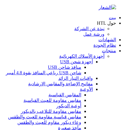
بيت
حول HTL
نبذة عن الشركة
ورشة عمل
الشهادات
نظام الجودة
منتجات
أجهزة الأسلاك الكهربائية
أجهزة شحن USB
منافذ شاحن USB
شاحن USB رباعي المنافذ بقوة 4.8 أمبير
واقيات التيار الزائد
مفاتيح الإضاءة والمقابس الإرشادية
الأوعية
المقابس القياسية
مقابس مقاومة للعبث القياسية
أوعية الديكور
مقابس مقاومة للتلاعب بالديكور
مقابس قياسية مقاومة للعبث والطقس
وعاء ديكور مقاوم للعبث والطقس
مآخذ صغيرة