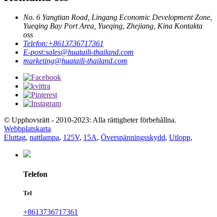
No. 6 Yangtian Road, Lingang Economic Development Zone,
Yueqing Bay Port Area, Yueqing, Zhejiang, Kina Kontakta
oss
Telefon:
+8613736717361
E-post:
sales@huataili-thailand.com
marketing@huataili-thailand.com
© Upphovsrätt - 2010-2023: Alla rättigheter förbehållna.
Webbplatskarta
Eluttag
,
nattlampa
,
125V
,
15A
,
Överspänningsskydd
,
Utlopp
,
Telefon
Tel
+8613736717361