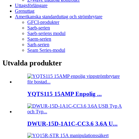
Uttagsförlängare
Grenuttag
Amerikanska standarduttag och strömbrytare
GFCI-produkter
Saeb-serien
Saeb-seriens modul
Saem-serien
Sarh-serien
Seam Series-modul
Utvalda produkter
YQTS115 15AMP Enpolig ...
DWUR-15D-1A1C-CC3.6 3.6A U...