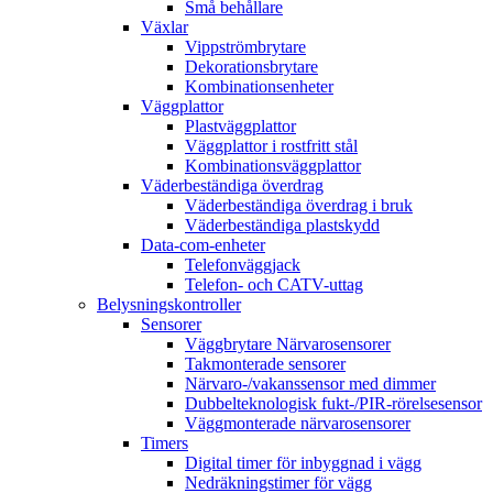
Små behållare
Växlar
Vippströmbrytare
Dekorationsbrytare
Kombinationsenheter
Väggplattor
Plastväggplattor
Väggplattor i rostfritt stål
Kombinationsväggplattor
Väderbeständiga överdrag
Väderbeständiga överdrag i bruk
Väderbeständiga plastskydd
Data-com-enheter
Telefonväggjack
Telefon- och CATV-uttag
Belysningskontroller
Sensorer
Väggbrytare Närvarosensorer
Takmonterade sensorer
Närvaro-/vakanssensor med dimmer
Dubbelteknologisk fukt-/PIR-rörelsesensor
Väggmonterade närvarosensorer
Timers
Digital timer för inbyggnad i vägg
Nedräkningstimer för vägg