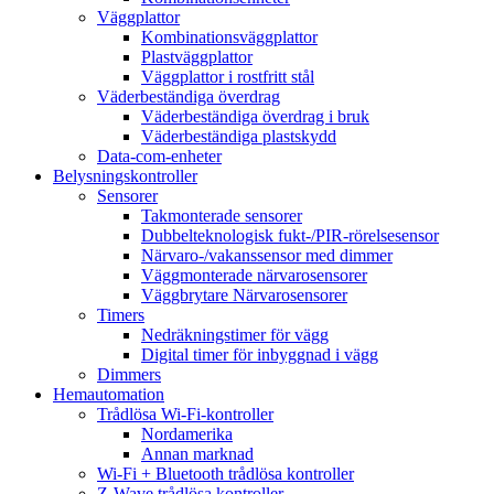
Väggplattor
Kombinationsväggplattor
Plastväggplattor
Väggplattor i rostfritt stål
Väderbeständiga överdrag
Väderbeständiga överdrag i bruk
Väderbeständiga plastskydd
Data-com-enheter
Belysningskontroller
Sensorer
Takmonterade sensorer
Dubbelteknologisk fukt-/PIR-rörelsesensor
Närvaro-/vakanssensor med dimmer
Väggmonterade närvarosensorer
Väggbrytare Närvarosensorer
Timers
Nedräkningstimer för vägg
Digital timer för inbyggnad i vägg
Dimmers
Hemautomation
Trådlösa Wi-Fi-kontroller
Nordamerika
Annan marknad
Wi-Fi + Bluetooth trådlösa kontroller
Z-Wave trådlösa kontroller