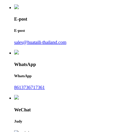
E-post
E-post
sales@huataili-thailand.com
WhatsApp
WhatsApp
8613736717361
WeChat
Judy