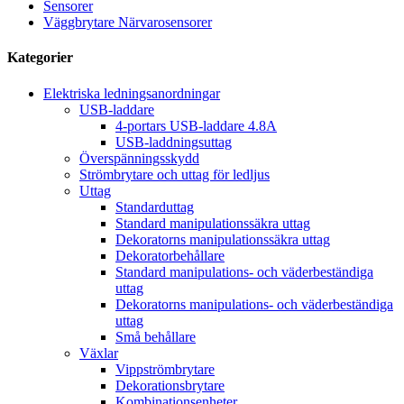
Sensorer
Väggbrytare Närvarosensorer
Kategorier
Elektriska ledningsanordningar
USB-laddare
4-portars USB-laddare 4.8A
USB-laddningsuttag
Överspänningsskydd
Strömbrytare och uttag för ledljus
Uttag
Standarduttag
Standard manipulationssäkra uttag
Dekoratorns manipulationssäkra uttag
Dekoratorbehållare
Standard manipulations- och väderbeständiga
uttag
Dekoratorns manipulations- och väderbeständiga
uttag
Små behållare
Växlar
Vippströmbrytare
Dekorationsbrytare
Kombinationsenheter