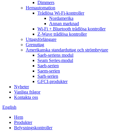
Dimmers
Hemautomation
Trådlösa Wi-Fi-kontroller
Nordamerika
Annan marknad
Wi-Fi + Bluetooth trådlösa kontroller
Z-Wave trådlösa kontroller
Uttagsförlängare
Grenuttag
Amerikanska standarduttag och strömbrytare
Saeb-seriens modul
Seam Series-modul
Saeb-serien
Saem-serien
Sarh-serien
GFCI-produkter
Nyheter
Vanliga frågor
Kontakta oss
English
Hem
Produkter
Belysningskontroller