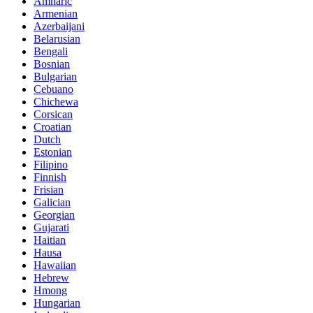
Amharic
Armenian
Azerbaijani
Belarusian
Bengali
Bosnian
Bulgarian
Cebuano
Chichewa
Corsican
Croatian
Dutch
Estonian
Filipino
Finnish
Frisian
Galician
Georgian
Gujarati
Haitian
Hausa
Hawaiian
Hebrew
Hmong
Hungarian