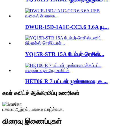
DWUR-15D-1A1C-CC3.6 3.6A யூ...
YQ15R-STR 15A டேம்பர்-ரெசிஸ்...
HET06-R 7-பட்டன் முன்னமைவு கூ...
சுவர் சுவிட்ச் ஆக்கிரமிப்பு உணரிகள்
பசுமை ஆற்றல், பசுமை வாழ்க்கை.
விரைவு இணைப்புகள்