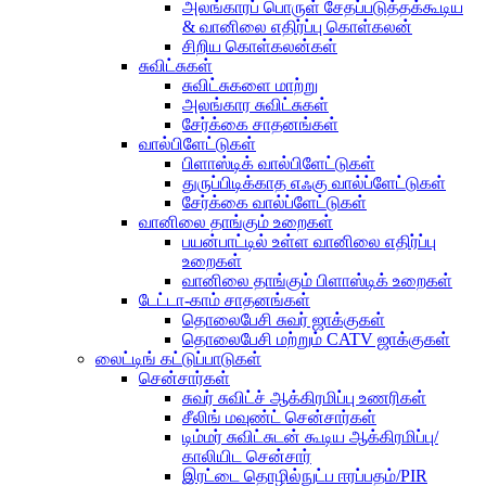
அலங்காரப் பொருள் சேதப்படுத்தக்கூடிய
& வானிலை எதிர்ப்பு கொள்கலன்
சிறிய கொள்கலன்கள்
சுவிட்சுகள்
சுவிட்சுகளை மாற்று
அலங்கார சுவிட்சுகள்
சேர்க்கை சாதனங்கள்
வால்பிளேட்டுகள்
பிளாஸ்டிக் வால்பிளேட்டுகள்
துருப்பிடிக்காத எஃகு வால்ப்ளேட்டுகள்
சேர்க்கை வால்ப்ளேட்டுகள்
வானிலை தாங்கும் உறைகள்
பயன்பாட்டில் உள்ள வானிலை எதிர்ப்பு
உறைகள்
வானிலை தாங்கும் பிளாஸ்டிக் உறைகள்
டேட்டா-காம் சாதனங்கள்
தொலைபேசி சுவர் ஜாக்குகள்
தொலைபேசி மற்றும் CATV ஜாக்குகள்
லைட்டிங் கட்டுப்பாடுகள்
சென்சார்கள்
சுவர் சுவிட்ச் ஆக்கிரமிப்பு உணரிகள்
சீலிங் மவுண்ட் சென்சார்கள்
டிம்மர் சுவிட்சுடன் கூடிய ஆக்கிரமிப்பு/
காலியிட சென்சார்
இரட்டை தொழில்நுட்ப ஈரப்பதம்/PIR