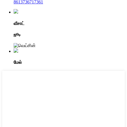
8613736717361
வீசாட்
ஜூடி
மேல்