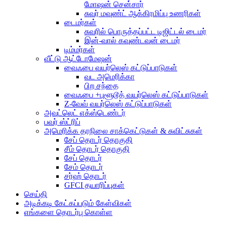
மோஷன் சென்சார்
சுவர் மவுண்ட் ஆக்கிரமிப்பு உணரிகள்
டைமர்கள்
சுவரில் பொருத்தப்பட்ட டிஜிட்டல் டைமர்
இன்-வால் கவுண்டவுன் டைமர்
டிம்மர்கள்
வீட்டு ஆட்டோமேஷன்
வைஃபை வயர்லெஸ் கட்டுப்பாடுகள்
வட அமெரிக்கா
பிற சந்தை
வைஃபை +புளூடூத் வயர்லெஸ் கட்டுப்பாடுகள்
Z-வேவ் வயர்லெஸ் கட்டுப்பாடுகள்
அவுட்லெட் எக்ஸ்டெண்டர்
பவர் ஸ்ட்ரிப்
அமெரிக்க தரநிலை சாக்கெட்டுகள் & சுவிட்சுகள்
சேப் தொடர் தொகுதி
சீம் தொடர் தொகுதி
சேப் தொடர்
சேம் தொடர்
சர்ஹ் தொடர்
GFCI தயாரிப்புகள்
செய்தி
அடிக்கடி கேட்கப்படும் கேள்விகள்
எங்களை தொடர்பு கொள்ள