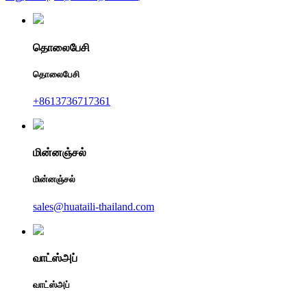
தொலைபேசி
தொலைபேசி
+8613736717361
மின்னஞ்சல்
மின்னஞ்சல்
sales@huataili-thailand.com
வாட்ஸ்அப்
வாட்ஸ்அப்