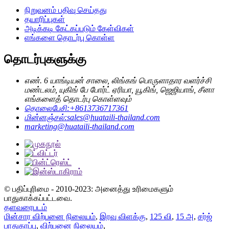
நிறுவனம் பதிவு செய்தது
தயாரிப்புகள்
அடிக்கடி கேட்கப்படும் கேள்விகள்
எங்களை தொடர்பு கொள்ள
தொடர்புகளுக்கு
எண். 6 யாங்டியன் சாலை, லிங்கங் பொருளாதார வளர்ச்சி
மண்டலம், யுகிங் பே போர்ட் ஏரியா, யூகிங், ஜெஜியாங், சீனா
எங்களைத் தொடர்பு கொள்ளவும்
தொலைபேசி:
+8613736717361
மின்னஞ்சல்:
sales@huataili-thailand.com
marketing@huataili-thailand.com
© பதிப்புரிமை - 2010-2023: அனைத்து உரிமைகளும்
பாதுகாக்கப்பட்டவை.
தளவரைபடம்
மின்சார விற்பனை நிலையம்
,
இரவு விளக்கு
,
125 வி
,
15 அ
,
சர்ஜ்
பாதுகாப்பு
,
விற்பனை நிலையம்
,