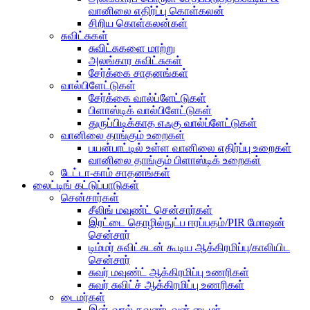
வானிலை எதிர்ப்பு கொள்கலன்
சிறிய கொள்கலன்கள்
சுவிட்சுகள்
சுவிட்சுகளை மாற்று
அலங்கார சுவிட்சுகள்
சேர்க்கை சாதனங்கள்
வால்பிளேட்டுகள்
சேர்க்கை வால்ப்ளேட்டுகள்
பிளாஸ்டிக் வால்பிளேட்டுகள்
துருப்பிடிக்காத எஃகு வால்ப்ளேட்டுகள்
வானிலை தாங்கும் உறைகள்
பயன்பாட்டில் உள்ள வானிலை எதிர்ப்பு உறைகள்
வானிலை தாங்கும் பிளாஸ்டிக் உறைகள்
டேட்டா-காம் சாதனங்கள்
லைட்டிங் கட்டுப்பாடுகள்
சென்சார்கள்
சீலிங் மவுண்ட் சென்சார்கள்
இரட்டை தொழில்நுட்ப ஈரப்பதம்/PIR மோஷன்
சென்சார்
டிம்மர் சுவிட்சுடன் கூடிய ஆக்கிரமிப்பு/காலியிட
சென்சார்
சுவர் மவுண்ட் ஆக்கிரமிப்பு உணரிகள்
சுவர் சுவிட்ச் ஆக்கிரமிப்பு உணரிகள்
டைமர்கள்
இன்-வால் கவுண்டவுன் டைமர்