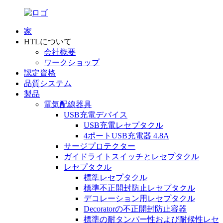
家
HTLについて
会社概要
ワークショップ
認定資格
品質システム
製品
電気配線器具
USB充電デバイス
USB充電レセプタクル
4ポートUSB充電器 4.8A
サージプロテクター
ガイドライトスイッチとレセプタクル
レセプタクル
標準レセプタクル
標準不正開封防止レセプタクル
デコレーション用レセプタクル
Decoratorの不正開封防止容器
標準の耐タンパー性および耐候性レセ