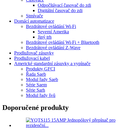
Odpočítávací časovač do zdi
Digitální časovač do zdi
Stmívače
Domácí automatizace
Bezdrátové ovládání Wi-Fi
Severní Amerika
Jiný trh
Bezdrátové ovládání Wi-Fi + Bluetooth
Bezdrátové ovládání Z-Wave
Prodlužovač zásuvky
Prodlužovací kabel
Americké standardní zásuvky a vypínače
Produkty GFCI
Řada Saeb
Modul řady Saeb
Série Saem
Série Sarh
Modul řady švů
Doporučené produkty