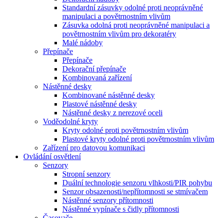
Standardní zásuvky odolné proti neoprávněné
manipulaci a povětrnostním vlivům
Zásuvka odolná proti neoprávněné manipulaci a
povětrnostním vlivům pro dekoratéry
Malé nádoby
Přepínače
Přepínače
Dekorační přepínače
Kombinovaná zařízení
Nástěnné desky
Kombinované nástěnné desky
Plastové nástěnné desky
Nástěnné desky z nerezové oceli
Voděodolné kryty
Kryty odolné proti povětrnostním vlivům
Plastové kryty odolné proti povětrnostním vlivům
Zařízení pro datovou komunikaci
Ovládání osvětlení
Senzory
Stropní senzory
Duální technologie senzoru vlhkosti/PIR pohybu
Senzor obsazenosti/nepřítomnosti se stmívačem
Nástěnné senzory přítomnosti
Nástěnné vypínače s čidly přítomnosti
Časovače