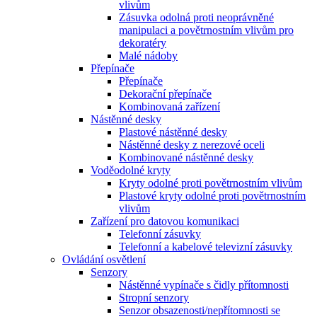
vlivům
Zásuvka odolná proti neoprávněné
manipulaci a povětrnostním vlivům pro
dekoratéry
Malé nádoby
Přepínače
Přepínače
Dekorační přepínače
Kombinovaná zařízení
Nástěnné desky
Plastové nástěnné desky
Nástěnné desky z nerezové oceli
Kombinované nástěnné desky
Voděodolné kryty
Kryty odolné proti povětrnostním vlivům
Plastové kryty odolné proti povětrnostním
vlivům
Zařízení pro datovou komunikaci
Telefonní zásuvky
Telefonní a kabelové televizní zásuvky
Ovládání osvětlení
Senzory
Nástěnné vypínače s čidly přítomnosti
Stropní senzory
Senzor obsazenosti/nepřítomnosti se