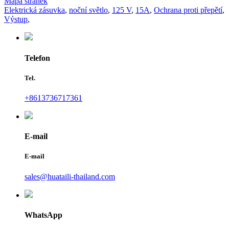
Mapa stránek
Elektrická zásuvka
,
noční světlo
,
125 V
,
15A
,
Ochrana proti přepětí
,
Výstup
,
Telefon
Tel.
+8613736717361
E-mail
E-mail
sales@huataili-thailand.com
WhatsApp