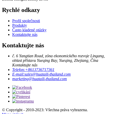
Rychlé odkazy
Profil společnosti
Produkty
Často kladené otázky
Kontaktujte nás
Kontaktujte nás
č. 6 Yangtian Road, zóna ekonomického rozvoje Lingang,
oblast přístavu Yueqing Bay, Yueqing, Zhejiang, Čína
Kontaktujte nás
Telefon:
+8613736717361
E-mail:
sales@huataili-thailand.com
marketing@huataili-thailand.com
© Copyright - 2010-2023: Všechna práva vyhrazena.