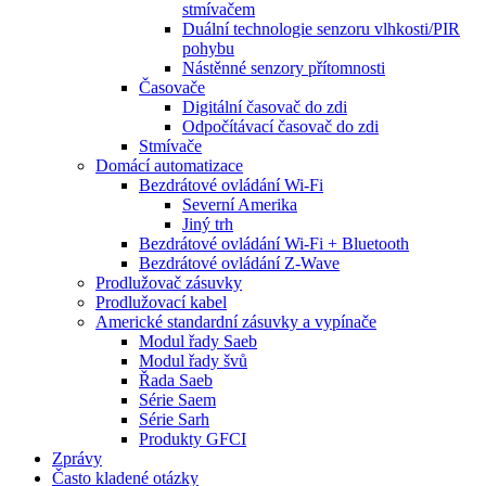
stmívačem
Duální technologie senzoru vlhkosti/PIR
pohybu
Nástěnné senzory přítomnosti
Časovače
Digitální časovač do zdi
Odpočítávací časovač do zdi
Stmívače
Domácí automatizace
Bezdrátové ovládání Wi-Fi
Severní Amerika
Jiný trh
Bezdrátové ovládání Wi-Fi + Bluetooth
Bezdrátové ovládání Z-Wave
Prodlužovač zásuvky
Prodlužovací kabel
Americké standardní zásuvky a vypínače
Modul řady Saeb
Modul řady švů
Řada Saeb
Série Saem
Série Sarh
Produkty GFCI
Zprávy
Často kladené otázky