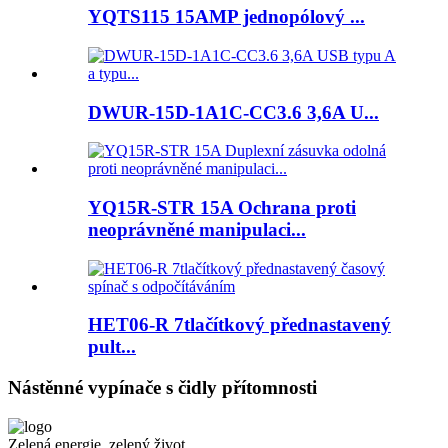
YQTS115 15AMP jednopólový ...
DWUR-15D-1A1C-CC3.6 3,6A U...
YQ15R-STR 15A Ochrana proti
neoprávněné manipulaci...
HET06-R 7tlačítkový přednastavený
pult...
Nástěnné vypínače s čidly přítomnosti
Zelená energie, zelený život.