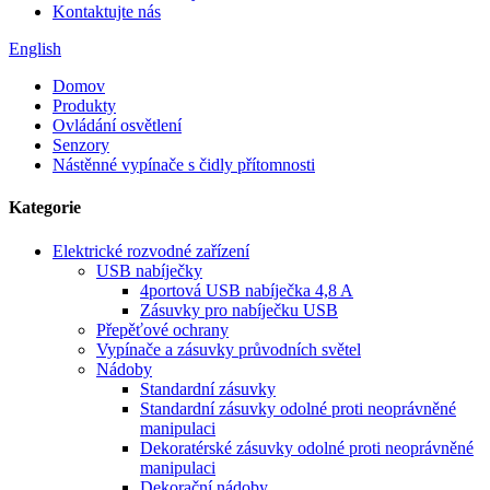
Kontaktujte nás
English
Domov
Produkty
Ovládání osvětlení
Senzory
Nástěnné vypínače s čidly přítomnosti
Kategorie
Elektrické rozvodné zařízení
USB nabíječky
4portová USB nabíječka 4,8 A
Zásuvky pro nabíječku USB
Přepěťové ochrany
Vypínače a zásuvky průvodních světel
Nádoby
Standardní zásuvky
Standardní zásuvky odolné proti neoprávněné
manipulaci
Dekoratérské zásuvky odolné proti neoprávněné
manipulaci
Dekorační nádoby