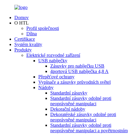
Domov
O HTL
Profil společnosti
Dílna
Certifikace
Systém kvality
Produkty
Elektrické rozvodné zařízení
USB nabíječky
Zásuvky pro nabíječku USB
4portová USB nabíječka 4,8 A
Přepěťové ochrany
Vypínače a zásuvky průvodních světel
Nádoby
Standardní zásuvky
Standardní zásuvky odolné proti
neoprávněné manipulaci
Dekorační nádoby
Dekoratérské zásuvky odolné proti
neoprávněné manipulaci
Standardní zásuvky odolné proti
neoprávněné manipulaci a povětrnostním